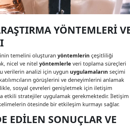
Yalova
Karabük
ARAŞTIRMA YÖNTEMLERI V
Kilis
I
Osmaniye
inin temelini oluşturan
yöntemlerin
çeşitliliği
Düzce
k, nicel ve nitel
yöntemlerle
veri toplama süreçleri
u verilerin analizi için uygun
uygulamaların
seçimi
katılımcıların görüşlerini ve deneyimlerini anlamak
likle, sosyal çevreleri genişletmek için iletişim
na etkili stratejiler uygulamak gerekmektedir. İletişim
kelimelerin ötesinde bir etkileşim kurmayı sağlar.
DE EDILEN SONUÇLAR VE