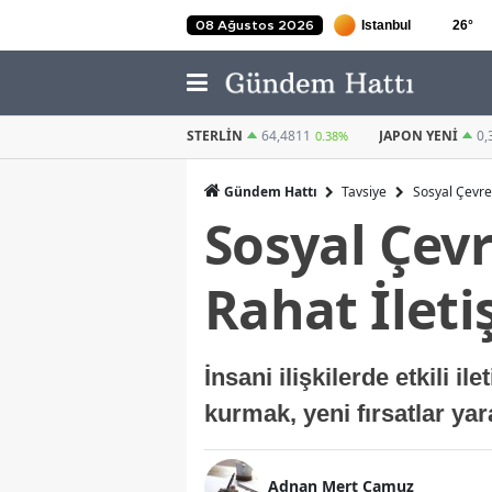
26
°
08 Ağustos 2026
STERLIN
64,4811
JAPON YENI
0,3036
KUVEYT DINARI
0.38%
0.6%
Gündem Hattı
Tavsiye
Sosyal Çevre
Sosyal Çev
Rahat İleti
İnsani ilişkilerde etkili il
kurmak, yeni fırsatlar yar
Adnan Mert Camuz