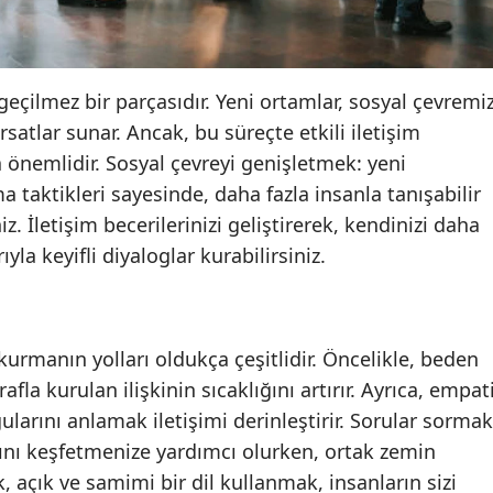
Edirne
Elazığ
zgeçilmez bir parçasıdır. Yeni ortamlar, sosyal çevremiz
Erzincan
atlar sunar. Ancak, bu süreçte etkili iletişim
a önemlidir. Sosyal çevreyi genişletmek: yeni
Erzurum
 taktikleri sayesinde, daha fazla insanla tanışabilir
Eskişehir
iz. İletişim becerilerinizi geliştirerek, kendinizi daha
yla keyifli diyaloglar kurabilirsiniz.
Gaziantep
Giresun
Gümüşhane
 kurmanın yolları oldukça çeşitlidir. Öncelikle, beden
afla kurulan ilişkinin sıcaklığını artırır. Ayrıca, empat
Hakkari
ularını anlamak iletişimi derinleştirir. Sorular sormak
Hatay
arını keşfetmenize yardımcı olurken, ortak zemin
Isparta
, açık ve samimi bir dil kullanmak, insanların sizi