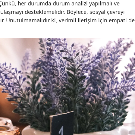
. Çünkü, her durumda durum analizi yapılmalı ve
 ulaşmayı desteklemelidir. Böylece, sosyal çevreyi
Yozgat
r. Unutulmamalıdır ki, verimli iletişim için empati de
Zonguldak
Aksaray
Bayburt
Karaman
Kırıkkale
Batman
Şırnak
Bartın
Ardahan
Iğdır