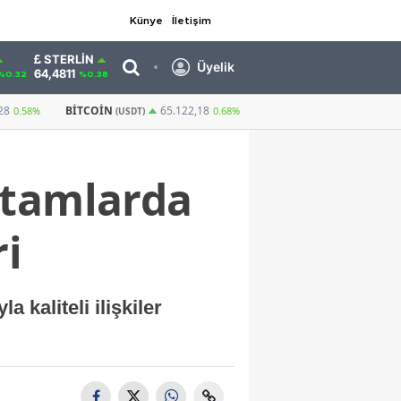
Künye
İletişim
STERLIN
Üyelik
64,4811
%0.32
%0.38
GRAM ALTIN
6.660,55
CUMHURIYET ALTIN
65.122,18
2,59%
0.68%
rtamlarda
ri
a kaliteli ilişkiler