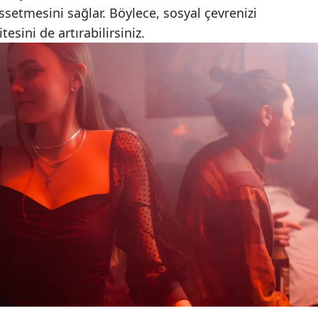
ssetmesini sağlar. Böylece, sosyal çevrenizi
Mersin
itesini de artırabilirsiniz.
İstanbul
İzmir
Kars
Kastamonu
Kayseri
Kırklareli
Kırşehir
Kocaeli
Konya
Kütahya