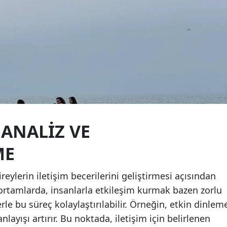
Samsun
Siirt
Sinop
Sivas
Tekirdağ
Tokat
ANALIZ VE
Trabzon
ME
Tunceli
eylerin iletişim becerilerini geliştirmesi açısından
Şanlıurfa
i ortamlarda, insanlarla etkileşim kurmak bazen zorlu
erle bu süreç kolaylaştırılabilir. Örneğin, etkin dinlem
Uşak
nlayışı artırır. Bu noktada, iletişim için belirlenen
Van