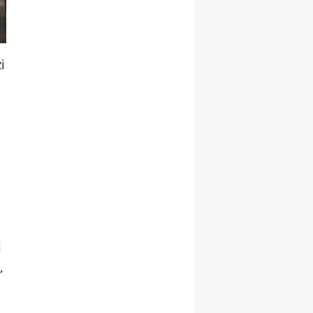
i
i
,