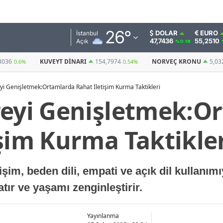
Adana
26
°
DOLAR
EURO
İstanbul
47,7436
55,2510
Açık
%0.18
Adıyaman
154,7974
NORVEÇ KRONU
5,0328
BITCOIN
0.54%
0.58%
(USDT)
Afyonkarahisar
yi Genişletmek:Ortamlarda Rahat İletişim Kurma Taktikleri
Ağrı
reyi Genişletmek:O
Amasya
şim Kurma Taktikle
Ankara
Antalya
etişim, beden dili, empati ve açık dil kullanımıyl
Artvin
atır ve yaşamı zenginleştirir.
Aydın
Balıkesir
Yayınlanma