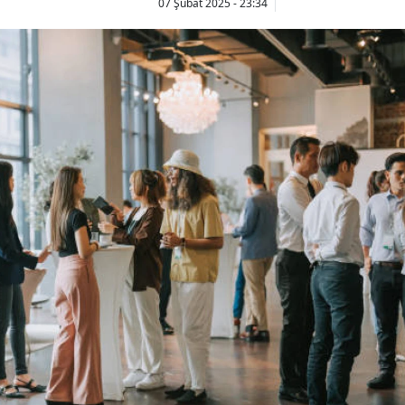
07 Şubat 2025 - 23:34
Bilecik
Bingöl
Bitlis
Bolu
Burdur
Bursa
Çanakkale
Çankırı
Çorum
Denizli
Diyarbakır