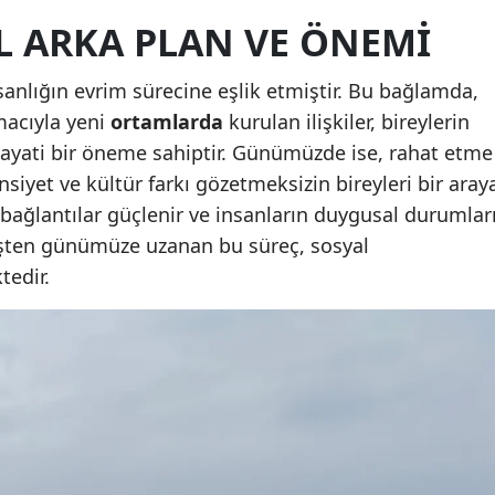
EL ARKA PLAN VE ÖNEMI
Malatya
Manisa
sanlığın evrim sürecine eşlik etmiştir. Bu bağlamda,
macıyla yeni
ortamlarda
kurulan ilişkiler, bireylerin
Kahramanmaraş
 hayati bir öneme sahiptir. Günümüzde ise, rahat etme
Mardin
insiyet ve kültür farkı gözetmeksizin bireyleri bir aray
 bağlantılar güçlenir ve insanların duygusal durumlar
Muğla
işten günümüze uzanan bu süreç, sosyal
Muş
tedir.
Nevşehir
Niğde
Ordu
Rize
Sakarya