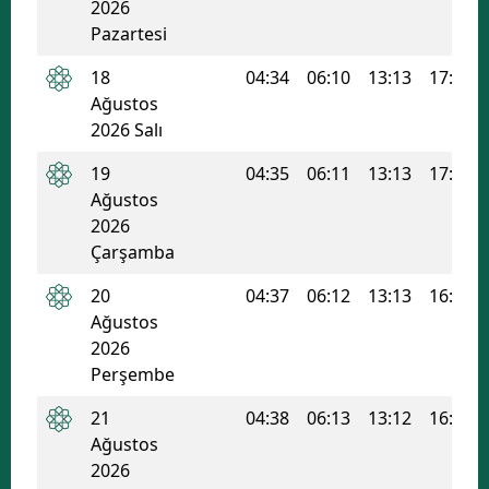
2026
Pazartesi
Malatya
18
04:34
06:10
13:13
17:01
Manisa
Ağustos
Kahramanmaraş
2026 Salı
Mardin
19
04:35
06:11
13:13
17:00
Ağustos
Muğla
2026
Çarşamba
Muş
20
04:37
06:12
13:13
16:59
Nevşehir
Ağustos
2026
Niğde
Perşembe
Ordu
21
04:38
06:13
13:12
16:59
Rize
Ağustos
2026
Sakarya