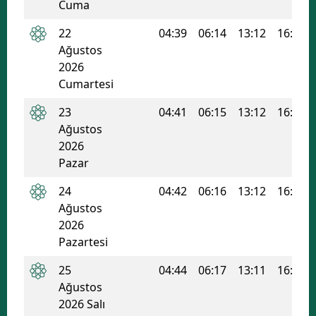
Cuma
Samsun
22
04:39
06:14
13:12
16:58
Ağustos
Siirt
2026
Sinop
Cumartesi
Sivas
23
04:41
06:15
13:12
16:57
Ağustos
Tekirdağ
2026
Pazar
Tokat
24
04:42
06:16
13:12
16:56
Trabzon
Ağustos
2026
Tunceli
Pazartesi
Şanlıurfa
25
04:44
06:17
13:11
16:56
Uşak
Ağustos
2026 Salı
Van