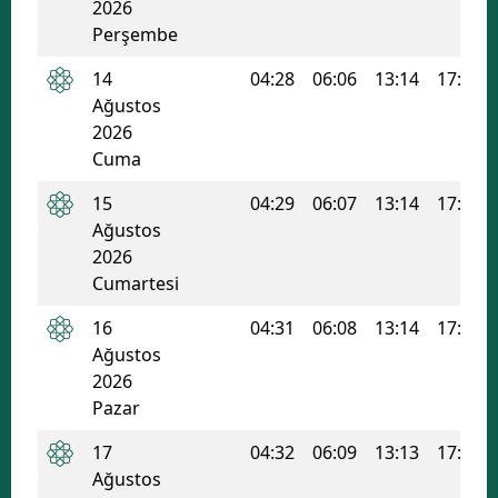
2026
Mersin
Perşembe
İstanbul
14
04:28
06:06
13:14
17:03
Ağustos
İzmir
2026
Cuma
Kars
15
04:29
06:07
13:14
17:03
Kastamonu
Ağustos
2026
Kayseri
Cumartesi
Kırklareli
16
04:31
06:08
13:14
17:02
Kırşehir
Ağustos
2026
Kocaeli
Pazar
Konya
17
04:32
06:09
13:13
17:02
Ağustos
Kütahya