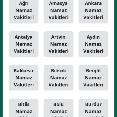
Ağrı
Amasya
Ankara
Namaz
Namaz
Namaz
Yalova
Vakitleri
Vakitleri
Vakitleri
Karabük
Kilis
Antalya
Artvin
Aydın
Osmaniye
Namaz
Namaz
Namaz
Vakitleri
Vakitleri
Vakitleri
Düzce
Balıkesir
Bilecik
Bingöl
Namaz
Namaz
Namaz
Vakitleri
Vakitleri
Vakitleri
Bitlis
Bolu
Burdur
Namaz
Namaz
Namaz