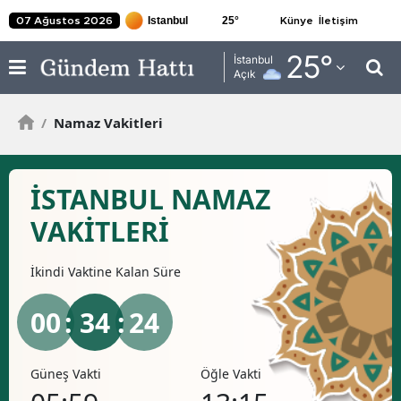
25
°
07 Ağustos 2026
Künye
İletişim
Adana
25
°
İstanbul
Açık
Adıyaman
/
Namaz Vakitleri
Afyonkarahisar
Ağrı
İSTANBUL NAMAZ
Amasya
VAKİTLERİ
Ankara
İkindi
Vaktine Kalan Süre
Antalya
Artvin
00
: 34 :
24
Aydın
Güneş Vakti
Öğle Vakti
İkind
Balıkesir