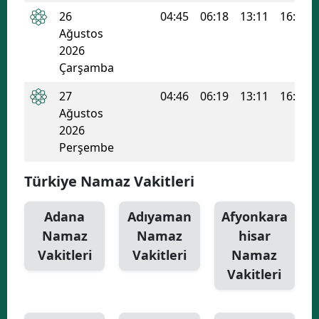
26
04:45
06:18
13:11
16:55
Yozgat
Ağustos
2026
Zonguldak
Çarşamba
Aksaray
27
04:46
06:19
13:11
16:54
Ağustos
Bayburt
2026
Karaman
Perşembe
Kırıkkale
Türkiye Namaz Vakitleri
Batman
Adana
Adıyaman
Afyonkara
Şırnak
Namaz
Namaz
hisar
Vakitleri
Vakitleri
Namaz
Bartın
Vakitleri
Ardahan
Iğdır