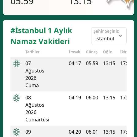
05:59
13:15
17
Bilecik
Bingöl
#İstanbul 1 Aylık
Şehir Seçiniz
Bitlis
Namaz Vakitleri
Bolu
Tarihler
İmsak
Güneş
Öğle
İkindi
Burdur
07
04:17
05:59
13:15
17:07
Bursa
Ağustos
2026
Çanakkale
Cuma
Çankırı
08
04:19
06:00
13:15
17:07
Ağustos
Çorum
2026
Cumartesi
Denizli
09
04:20
06:01
13:15
17:06
Diyarbakır