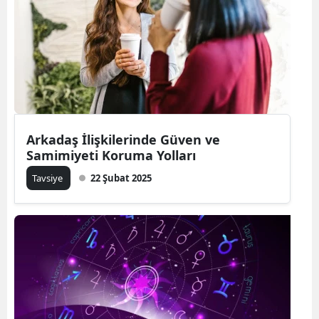
Bilecik
Bingöl
Bitlis
Bolu
Burdur
Arkadaş İlişkilerinde Güven ve
Samimiyeti Koruma Yolları
Bursa
Tavsiye
22 Şubat 2025
Çanakkale
Çankırı
Çorum
Denizli
Diyarbakır