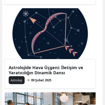
Malatya
Manisa
Kahramanmaraş
Mardin
Muğla
Muş
Nevşehir
Astrolojide Hava Üçgeni: İletişim ve
Yaratıcılığın Dinamik Dansı
Niğde
Astroloji
09 Şubat 2025
Ordu
Rize
Sakarya