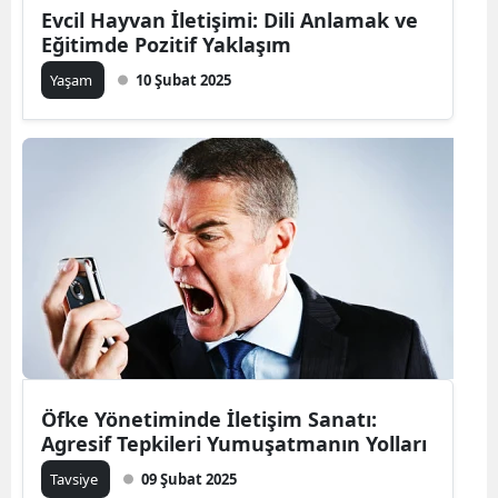
Evcil Hayvan İletişimi: Dili Anlamak ve
Mersin
Eğitimde Pozitif Yaklaşım
İstanbul
Yaşam
10 Şubat 2025
İzmir
Kars
Kastamonu
Kayseri
Kırklareli
Kırşehir
Kocaeli
Öfke Yönetiminde İletişim Sanatı:
Agresif Tepkileri Yumuşatmanın Yolları
Konya
Tavsiye
09 Şubat 2025
Kütahya