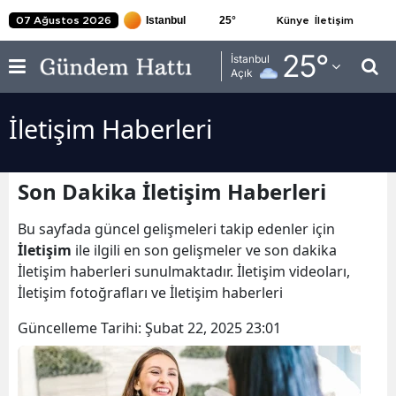
25
°
07 Ağustos 2026
Künye
İletişim
Adana
25
°
İstanbul
Açık
Adıyaman
İletişim Haberleri
Afyonkarahisar
Ağrı
Son Dakika İletişim Haberleri
Amasya
Bu sayfada güncel gelişmeleri takip edenler için
Ankara
İletişim
ile ilgili en son gelişmeler ve son dakika
İletişim haberleri sunulmaktadır. İletişim videoları,
Antalya
İletişim fotoğrafları ve İletişim haberleri
Artvin
Güncelleme Tarihi:
Şubat 22, 2025 23:01
Aydın
Balıkesir