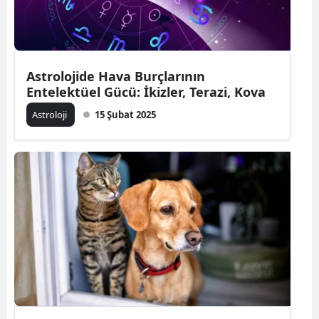
Edirne
Elazığ
Astrolojide Hava Burçlarının
Erzincan
Entelektüel Gücü: İkizler, Terazi, Kova
Erzurum
Astroloji
15 Şubat 2025
Eskişehir
Gaziantep
Giresun
Gümüşhane
Hakkari
Hatay
Isparta