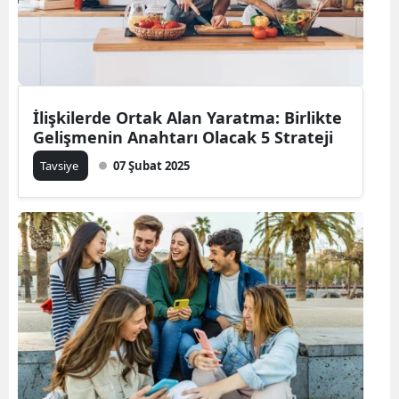
Yozgat
Zonguldak
Aksaray
İlişkilerde Ortak Alan Yaratma: Birlikte
Gelişmenin Anahtarı Olacak 5 Strateji
Bayburt
Tavsiye
07 Şubat 2025
Karaman
Kırıkkale
Batman
Şırnak
Bartın
Ardahan
Iğdır