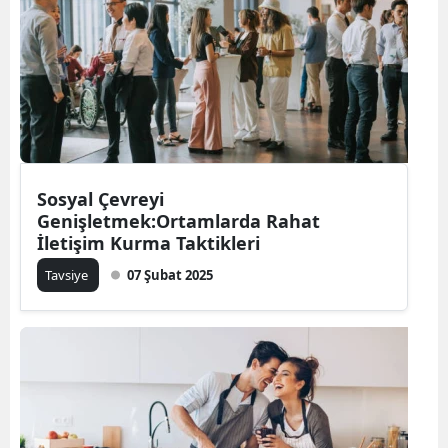
Samsun
Siirt
Sinop
Sivas
Sosyal Çevreyi
Tekirdağ
Genişletmek:Ortamlarda Rahat
Tokat
İletişim Kurma Taktikleri
Tavsiye
07 Şubat 2025
Trabzon
Tunceli
Şanlıurfa
Uşak
Van