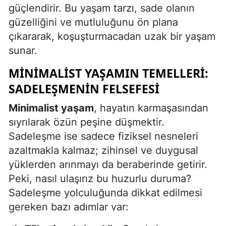
güçlendirir. Bu yaşam tarzı, sade olanın
Mersin
güzelliğini ve mutluluğunu ön plana
İstanbul
çıkararak, koşuşturmacadan uzak bir yaşam
sunar.
İzmir
MINIMALIST YAŞAMIN TEMELLERI:
Kars
SADELEŞMENIN FELSEFESI
Kastamonu
Minimalist yaşam
, hayatın karmaşasından
Kayseri
sıyrılarak özün peşine düşmektir.
Sadeleşme ise sadece fiziksel nesneleri
Kırklareli
azaltmakla kalmaz; zihinsel ve duygusal
Kırşehir
yüklerden arınmayı da beraberinde getirir.
Peki, nasıl ulaşırız bu huzurlu duruma?
Kocaeli
Sadeleşme yolculuğunda dikkat edilmesi
Konya
gereken bazı adımlar var:
Kütahya