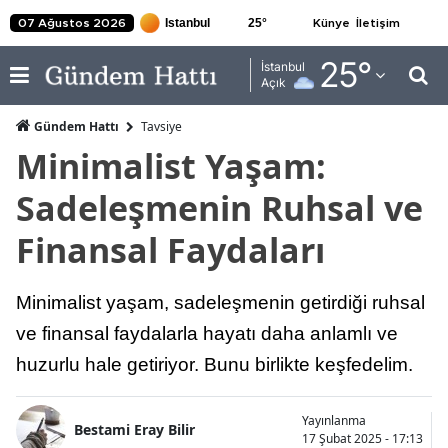
25
°
07 Ağustos 2026
Künye
İletişim
Adana
25
°
İstanbul
Açık
Adıyaman
Gündem Hattı
Tavsiye
Afyonkarahisar
Minimalist Yaşam:
Ağrı
Sadeleşmenin Ruhsal ve
Amasya
Finansal Faydaları
Ankara
Minimalist yaşam, sadeleşmenin getirdiği ruhsal
Antalya
ve finansal faydalarla hayatı daha anlamlı ve
Artvin
huzurlu hale getiriyor. Bunu birlikte keşfedelim.
Aydın
Yayınlanma
Balıkesir
Bestami Eray Bilir
17 Şubat 2025 - 17:13