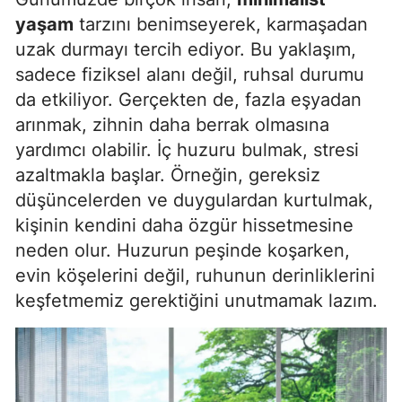
yaşam
tarzını benimseyerek, karmaşadan
Samsun
uzak durmayı tercih ediyor. Bu yaklaşım,
Siirt
sadece fiziksel alanı değil, ruhsal durumu
da etkiliyor. Gerçekten de, fazla eşyadan
Sinop
arınmak, zihnin daha berrak olmasına
Sivas
yardımcı olabilir. İç huzuru bulmak, stresi
azaltmakla başlar. Örneğin, gereksiz
Tekirdağ
düşüncelerden ve duygulardan kurtulmak,
Tokat
kişinin kendini daha özgür hissetmesine
neden olur. Huzurun peşinde koşarken,
Trabzon
evin köşelerini değil, ruhunun derinliklerini
Tunceli
keşfetmemiz gerektiğini unutmamak lazım.
Şanlıurfa
Uşak
Van