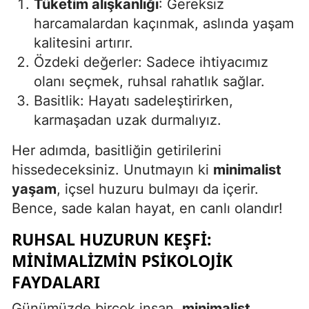
Tüketim alışkanlığı
: Gereksiz
Malatya
harcamalardan kaçınmak, aslında yaşam
kalitesini artırır.
Manisa
Özdeki değerler: Sadece ihtiyacımız
Kahramanmaraş
olanı seçmek, ruhsal rahatlık sağlar.
Basitlik: Hayatı sadeleştirirken,
Mardin
karmaşadan uzak durmalıyız.
Muğla
Her adımda, basitliğin getirilerini
Muş
hissedeceksiniz. Unutmayın ki
minimalist
yaşam
, içsel huzuru bulmayı da içerir.
Nevşehir
Bence, sade kalan hayat, en canlı olandır!
Niğde
RUHSAL HUZURUN KEŞFI:
Ordu
MINIMALIZMIN PSIKOLOJIK
Rize
FAYDALARI
Sakarya
Günümüzde birçok insan,
minimalist