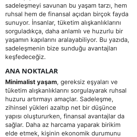
sadeleşmeyi savunan bu yaşam tarzı, hem
Edirne
ruhsal hem de finansal açıdan birçok fayda
Elazığ
sunuyor. İnsanlar, tüketim alışkanlıklarını
sorguladıkça, daha anlamlı ve huzurlu bir
Erzincan
yaşamın kapılarını aralayabiliyor. Bu yazıda,
Erzurum
sadeleşmenin bize sunduğu avantajları
keşfedeceğiz.
Eskişehir
ANA NOKTALAR
Gaziantep
Minimalist yaşam
, gereksiz eşyaları ve
Giresun
tüketim alışkanlıklarını sorgulayarak ruhsal
Gümüşhane
huzuru artırmayı amaçlar. Sadeleşme,
zihinsel yükleri azaltıp net bir düşünce
Hakkari
yapısı oluştururken, finansal avantajlar da
Hatay
sağlar. Daha az harcama yaparak birikim
elde etmek, kişinin ekonomik durumunu
Isparta