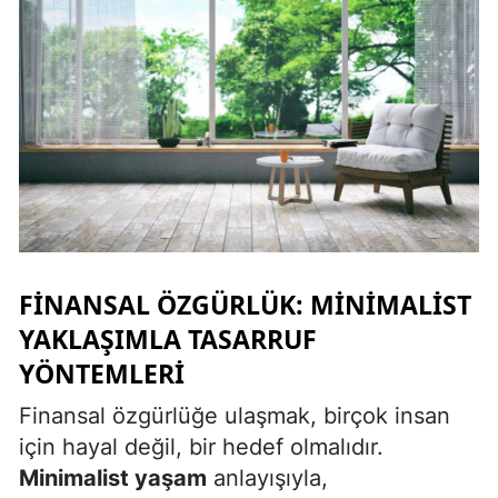
Yozgat
Zonguldak
Aksaray
Bayburt
Karaman
Kırıkkale
FINANSAL ÖZGÜRLÜK: MINIMALIST
Batman
YAKLAŞIMLA TASARRUF
Şırnak
YÖNTEMLERI
Bartın
Finansal özgürlüğe ulaşmak, birçok insan
için hayal değil, bir hedef olmalıdır.
Ardahan
Minimalist yaşam
anlayışıyla,
Iğdır