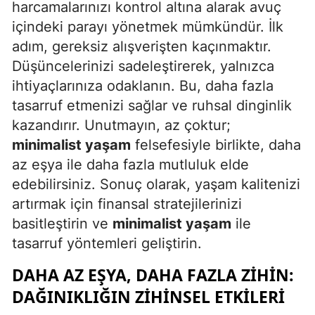
harcamalarınızı kontrol altına alarak avuç
içindeki parayı yönetmek mümkündür. İlk
Yalova
adım, gereksiz alışverişten kaçınmaktır.
Karabük
Düşüncelerinizi sadeleştirerek, yalnızca
ihtiyaçlarınıza odaklanın. Bu, daha fazla
Kilis
tasarruf etmenizi sağlar ve ruhsal dinginlik
Osmaniye
kazandırır. Unutmayın, az çoktur;
Düzce
minimalist yaşam
felsefesiyle birlikte, daha
az eşya ile daha fazla mutluluk elde
edebilirsiniz. Sonuç olarak, yaşam kalitenizi
artırmak için finansal stratejilerinizi
basitleştirin ve
minimalist yaşam
ile
tasarruf yöntemleri geliştirin.
DAHA AZ EŞYA, DAHA FAZLA ZIHIN:
DAĞINIKLIĞIN ZIHINSEL ETKILERI