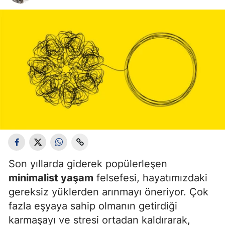
Bilecik
Bingöl
Bitlis
Bolu
Burdur
Bursa
Çanakkale
Çankırı
Son yıllarda giderek popülerleşen
Çorum
minimalist yaşam
felsefesi, hayatımızdaki
gereksiz yüklerden arınmayı öneriyor. Çok
Denizli
fazla eşyaya sahip olmanın getirdiği
Diyarbakır
karmaşayı ve stresi ortadan kaldırarak,