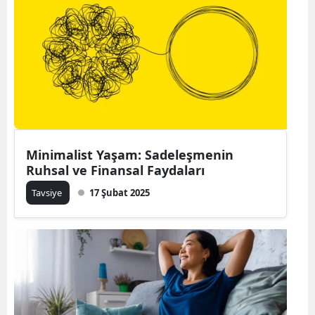
Bilecik
Bingöl
Bitlis
Bolu
Burdur
Minimalist Yaşam: Sadeleşmenin
Bursa
Ruhsal ve Finansal Faydaları
Çanakkale
Tavsiye
17 Şubat 2025
Çankırı
Çorum
Denizli
Diyarbakır