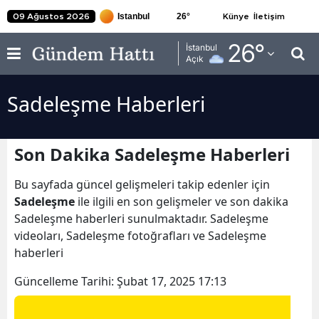
26
°
09 Ağustos 2026
Künye
İletişim
Adana
26
°
İstanbul
Açık
Adıyaman
Sadeleşme Haberleri
Afyonkarahisar
Ağrı
Son Dakika Sadeleşme Haberleri
Amasya
Bu sayfada güncel gelişmeleri takip edenler için
Ankara
Sadeleşme
ile ilgili en son gelişmeler ve son dakika
Sadeleşme haberleri sunulmaktadır. Sadeleşme
Antalya
videoları, Sadeleşme fotoğrafları ve Sadeleşme
Artvin
haberleri
Aydın
Güncelleme Tarihi:
Şubat 17, 2025 17:13
Balıkesir