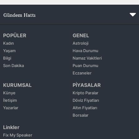
Mersin
İstanbul
İzmir
POPÜLER
GENEL
Kadın
Astroloji
Kars
Yaşam
Hava Durumu
Bilgi
Namaz Vakitleri
Kastamonu
Son Dakika
Puan Durumu
Kayseri
Eczaneler
KURUMSAL
PİYASALAR
Kırklareli
Künye
Kripto Paralar
Kırşehir
İletişim
Döviz Fiyatları
Yazarlar
Altın Fiyatları
Kocaeli
Borsalar
Konya
Linkler
Fix My Speaker
Kütahya