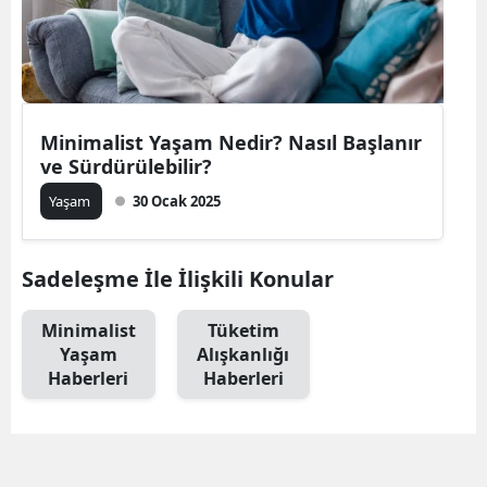
Edirne
Elazığ
Erzincan
Minimalist Yaşam Nedir? Nasıl Başlanır
Erzurum
ve Sürdürülebilir?
Yaşam
30 Ocak 2025
Eskişehir
Gaziantep
Sadeleşme İle İlişkili Konular
Giresun
Minimalist
Tüketim
Gümüşhane
Yaşam
Alışkanlığı
Haberleri
Haberleri
Hakkari
Hatay
Isparta