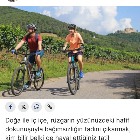
Bilecik
Bingöl
Bitlis
Bolu
Burdur
Bursa
Çanakkale
Çankırı
Çorum
Doğa ile iç içe, rüzgarın yüzünüzdeki hafif
Denizli
dokunuşuyla bağımsızlığın tadını çıkarmak,
Diyarbakır
kim bilir belki de hayal ettiğiniz tatil