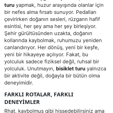
turu
yapmak, huzur arayışında olanlar için
Samsun
bir nefes alma fırsatı sunuyor. Pedalları
çevirirken doğanın sesleri, rüzgarın hafif
Siirt
esintisi, her şey ama her şey birleşiyor.
Sinop
Şehir gürültüsünden uzakta, doğanın
Sivas
kollarında kaybolmak, ruhumuzu yeniden
canlandırıyor. Her dönüş, yeni bir keşfe,
Tekirdağ
yeni bir hikayeye açılıyor. Fakat, bu
Tokat
yolculuk sadece fiziksel değil, ruhsal bir
yolculuk. Unutmayın,
bisiklet turu
yalnızca
Trabzon
bir aktivite değil, doğayla bir bütün olma
Tunceli
deneyimidir.
Şanlıurfa
FARKLI ROTALAR, FARKLI
DENEYIMLER
Uşak
Rhat, kaybolmuş gibi hissedebilirsiniz ama
Van