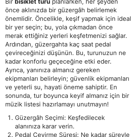
Bir
bisiklet turu
planlarken, her şeyden
Mersin
önce aklınızda bir güzergâh belirlemek
önemlidir. Öncelikle, keşif yapmak için ideal
İstanbul
bir yer seçin; bu, yola çıkmadan önce
İzmir
merak ettiğiniz yerleri keşfetmenizi sağlar.
Ardından, güzergahta kaç saat pedal
Kars
çevireceğinizi düşünün. Bu, turunuzun ne
Kastamonu
kadar konforlu geçeceğine etki eder.
Ayrıca, yanınıza almanız gereken
Kayseri
ekipmanları belirleyin; güvenlik ekipmanları
Kırklareli
ve yeterli su, hayati öneme sahiptir. En
sonunda, tur boyunca keyif almanız için bir
Kırşehir
müzik listesi hazırlamayı unutmayın!
Kocaeli
Güzergâh Seçimi: Keşfedilecek
Konya
alanınıza karar verin.
Kütahya
Pedal Çevirme Süresi: Ne kadar süreyle