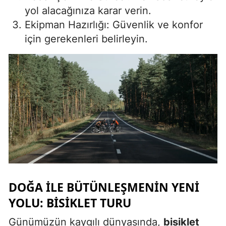
yol alacağınıza karar verin.
Malatya
Ekipman Hazırlığı: Güvenlik ve konfor
Manisa
için gerekenleri belirleyin.
Kahramanmaraş
Mardin
Muğla
Muş
Nevşehir
Niğde
Ordu
DOĞA ILE BÜTÜNLEŞMENIN YENI
YOLU: BISIKLET TURU
Rize
Günümüzün kaygılı dünyasında,
bisiklet
Sakarya