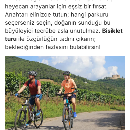
heyecan arayanlar için eşsiz bir fırsat.
Yalova
Anahtarı elinizde tutun; hangi parkuru
seçerseniz seçin, doğanın sunduğu bu
Karabük
büyüleyici tecrübe asla unutulmaz.
Bisiklet
Kilis
turu
ile özgürlüğün tadını çıkarın;
beklediğinden fazlasını bulabilirsin!
Osmaniye
Düzce