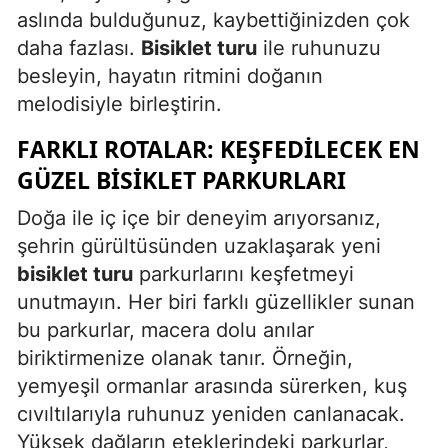
aslında bulduğunuz, kaybettiğinizden çok
Yozgat
daha fazlası.
Bisiklet turu
ile ruhunuzu
besleyin, hayatın ritmini doğanın
Zonguldak
melodisiyle birleştirin.
Aksaray
FARKLI ROTALAR: KEŞFEDILECEK EN
Bayburt
GÜZEL BISIKLET PARKURLARI
Karaman
Doğa ile iç içe bir deneyim arıyorsanız,
Kırıkkale
şehrin gürültüsünden uzaklaşarak yeni
bisiklet turu
parkurlarını keşfetmeyi
Batman
unutmayın. Her biri farklı güzellikler sunan
Şırnak
bu parkurlar, macera dolu anılar
biriktirmenize olanak tanır. Örneğin,
Bartın
yemyeşil ormanlar arasında sürerken, kuş
Ardahan
cıvıltılarıyla ruhunuz yeniden canlanacak.
Yüksek dağların eteklerindeki parkurlar,
Iğdır