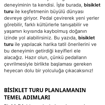
deneyiminin ta kendisi. İşte burada,
bisiklet
Edirne
turu
ile keşfetmenin büyülü dünyası
Elazığ
devreye giriyor. Pedal çevirerek yeni yerler
görebilir, farklı kültürlerle tanışabilir ve
Erzincan
yaşamın kıyısında kaybolmuş doğanın
Erzurum
izinde yol alabilirsiniz. Bu yazıda,
bisiklet
turu
ile yapılacak harika tatil önerilerini ve
Eskişehir
bu deneyimin getirdiği keyifleri ele
Gaziantep
alacağız. Hazır olun, çünkü pedalların
Giresun
çevrilmesiyle birlikte başlaması gereken
heyecan dolu bir yolculuğa çıkacaksınız!
Gümüşhane
Hakkari
BISIKLET TURU PLANLAMANIN
Hatay
TEMEL ADIMLARI
Isparta