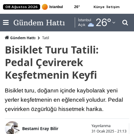
26
°
08 Ağustos 2026
Künye
İletişim
Adana
26
°
İstanbul
Açık
Adıyaman
Gündem Hattı
Tatil
Afyonkarahisar
Bisiklet Turu Tatili:
Ağrı
Pedal Çevirerek
Amasya
Keşfetmenin Keyfi
Ankara
Bisiklet turu, doğanın içinde kaybolarak yeni
Antalya
yerler keşfetmenin en eğlenceli yoludur. Pedal
Artvin
çevirirken özgürlüğü hissetmek harika.
Aydın
Yayınlanma
Balıkesir
Bestami Eray Bilir
31 Ocak 2025 - 21:13