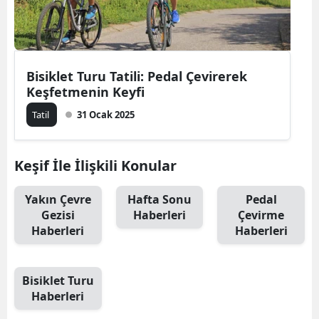
Edirne
Elazığ
Bisiklet Turu Tatili: Pedal Çevirerek
Erzincan
Keşfetmenin Keyfi
Erzurum
Tatil
31 Ocak 2025
Eskişehir
Keşif İle İlişkili Konular
Gaziantep
Giresun
Yakın Çevre
Hafta Sonu
Pedal
Gezisi
Haberleri
Çevirme
Gümüşhane
Haberleri
Haberleri
Hakkari
Bisiklet Turu
Hatay
Haberleri
Isparta