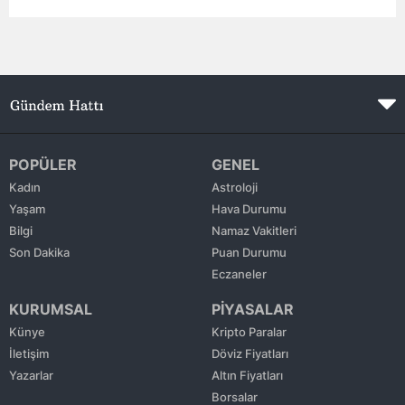
Mersin
İstanbul
İzmir
Kars
POPÜLER
GENEL
Kastamonu
Kadın
Astroloji
Yaşam
Hava Durumu
Kayseri
Bilgi
Namaz Vakitleri
Kırklareli
Son Dakika
Puan Durumu
Eczaneler
Kırşehir
KURUMSAL
PİYASALAR
Kocaeli
Künye
Kripto Paralar
İletişim
Döviz Fiyatları
Konya
Yazarlar
Altın Fiyatları
Kütahya
Borsalar