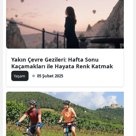
Bilecik
Bingöl
Bitlis
Bolu
Burdur
Yakın Çevre Gezileri: Hafta Sonu
Kaçamakları ile Hayata Renk Katmak
Bursa
Yaşam
05 Şubat 2025
Çanakkale
Çankırı
Çorum
Denizli
Diyarbakır