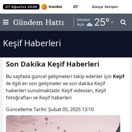
25
°
07 Ağustos 2026
Künye
İletişim
Adana
25
°
İstanbul
Açık
Adıyaman
Keşif Haberleri
Afyonkarahisar
Ağrı
Son Dakika Keşif Haberleri
Amasya
Bu sayfada güncel gelişmeleri takip edenler için
Keşif
Ankara
ile ilgili en son gelişmeler ve son dakika Keşif
haberleri sunulmaktadır. Keşif videoları, Keşif
Antalya
fotoğrafları ve Keşif haberleri
Artvin
Güncelleme Tarihi:
Şubat 05, 2025 13:10
Aydın
Balıkesir