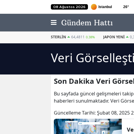
26
°
08 Ağustos 2026
EURO
55,2510
STERLIN
64,4811
JAPON YENI
0,
0.32%
0.38%
Veri Görselleş
Son Dakika Veri Görse
Bu sayfada güncel gelişmeleri takip
haberleri sunulmaktadır. Veri Görsel
Güncelleme Tarihi:
Şubat 08, 2025 2
Ve