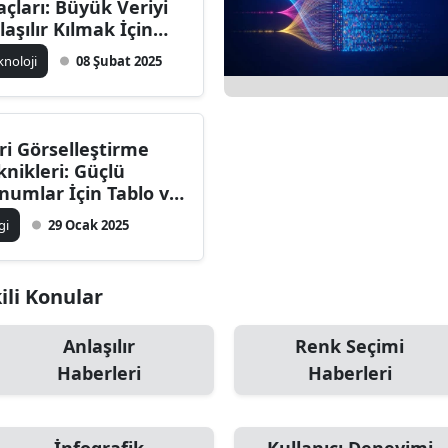
açları: Büyük Veriyi
Bilecik
laşılır Kılmak İçin
zümler
knoloji
08 Şubat 2025
Bingöl
Bitlis
Bolu
ri Görselleştirme
knikleri: Güçlü
Burdur
numlar İçin Tablo ve
afikler
lgi
29 Ocak 2025
Bursa
Çanakkale
kili Konular
Çankırı
Anlaşılır
Renk Seçimi
Çorum
Haberleri
Haberleri
Denizli
Diyarbakır
İnfografik
Kullanıcı Deneyimi