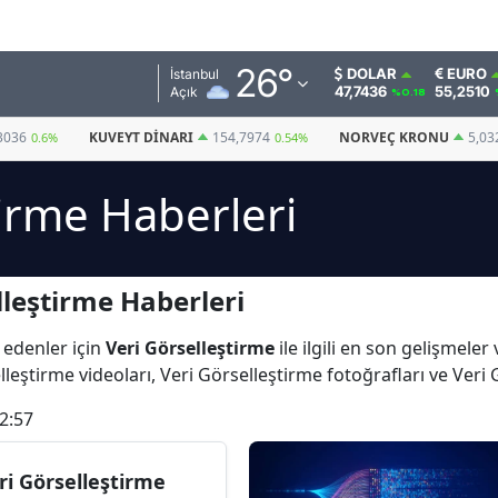
Adana
26
°
DOLAR
EURO
İstanbul
47,7436
55,2510
Açık
%0.18
Adıyaman
3036
KUVEYT DINARI
154,7974
NORVEÇ KRONU
5,03
0.6%
0.54%
Afyonkarahisar
tirme Haberleri
Ağrı
Amasya
lleştirme Haberleri
Ankara
Antalya
 edenler için
Veri Görselleştirme
ile ilgili en son gelişmele
leştirme videoları, Veri Görselleştirme fotoğrafları ve Veri
Artvin
2:57
Aydın
Balıkesir
ri Görselleştirme