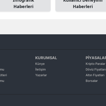
Haberleri
Haberleri
Edirne
Elazığ
Erzincan
Erzurum
Eskişehir
Gaziantep
KURUMSAL
PİYASALA
Künye
Kripto Paralar
Giresun
umu
İletişim
Döviz Fiyatları
Gümüşhane
tleri
Yazarlar
Altın Fiyatları
umu
Borsalar
Hakkari
Hatay
Isparta