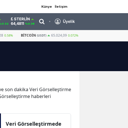
Künye
İletişim
STERLIN
Üyelik
64,4811
%0.32
%0.38
28
BITCOIN
GRAM ALTIN
6.660,55
65.024,09
0.58%
0.072%
(USDT)
r ve son dakika Veri Görselleştirme
 Görselleştirme haberleri
Veri Görselleştirmede