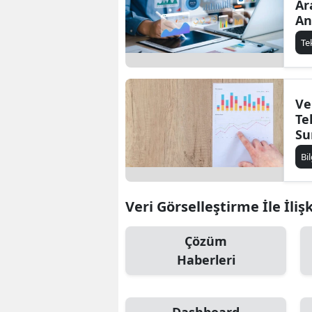
Ar
An
Çö
Te
Ve
Te
Su
Gr
Bi
Veri Görselleştirme İle İliş
Çözüm
Haberleri
Dashboard