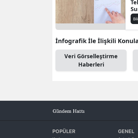
Te
Su
Gr
Bi
İnfografik İle İlişkili Konul
Veri Görselleştirme
Haberleri
POPÜLER
GENEL