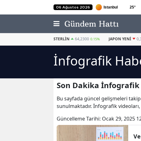
25
°
06 Ağustos 2026
EURO
54,9721
STERLIN
64,2300
JAPON YENI
0,
-0.1%
0.15%
İnfografik Hab
Son Dakika İnfografik
Bu sayfada güncel gelişmeleri takip
sunulmaktadır. İnfografik videoları,
Güncelleme Tarihi:
Ocak 29, 2025 1
Ve