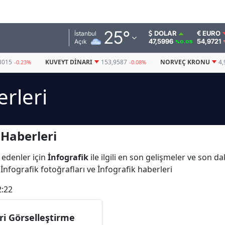
Adana
25
°
DOLAR
EURO
İstanbul
47,5996
54,9721
Açık
%0.05
Adıyaman
3015
KUVEYT DINARI
153,9587
NORVEÇ KRONU
4,
-0.23%
-0.08%
Afyonkarahisar
erleri
Ağrı
Amasya
 Haberleri
Ankara
Antalya
 edenler için
İnfografik
ile ilgili en son gelişmeler ve son d
 İnfografik fotoğrafları ve İnfografik haberleri
Artvin
2:22
Aydın
Balıkesir
ri Görselleştirme