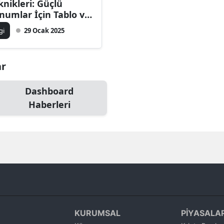
knikleri: Güçlü
Bilecik
numlar İçin Tablo ve
afikler
lgi
29 Ocak 2025
Bingöl
Bitlis
ar
Bolu
Dashboard
Burdur
Haberleri
Bursa
Çanakkale
Çankırı
Çorum
Denizli
KURUMSAL
PİYASALA
Diyarbakır