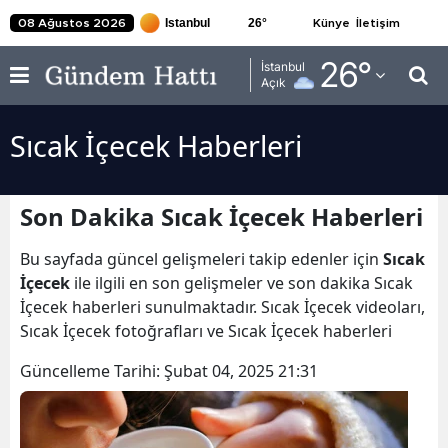
26
°
08 Ağustos 2026
Künye
İletişim
Adana
26
°
İstanbul
Açık
Adıyaman
Sıcak İçecek Haberleri
Afyonkarahisar
Ağrı
Son Dakika Sıcak İçecek Haberleri
Amasya
Bu sayfada güncel gelişmeleri takip edenler için
Sıcak
Ankara
İçecek
ile ilgili en son gelişmeler ve son dakika Sıcak
İçecek haberleri sunulmaktadır. Sıcak İçecek videoları,
Antalya
Sıcak İçecek fotoğrafları ve Sıcak İçecek haberleri
Artvin
Güncelleme Tarihi:
Şubat 04, 2025 21:31
Aydın
Balıkesir