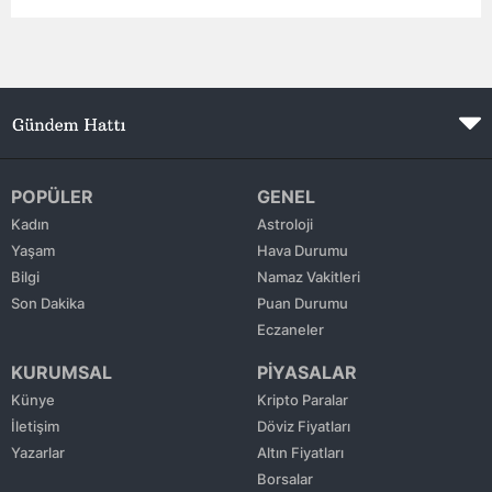
Edirne
Elazığ
Erzincan
Erzurum
POPÜLER
GENEL
Eskişehir
Kadın
Astroloji
Yaşam
Hava Durumu
Gaziantep
Bilgi
Namaz Vakitleri
Giresun
Son Dakika
Puan Durumu
Eczaneler
Gümüşhane
KURUMSAL
PİYASALAR
Hakkari
Künye
Kripto Paralar
İletişim
Döviz Fiyatları
Hatay
Yazarlar
Altın Fiyatları
Isparta
Borsalar