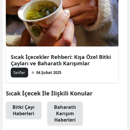
Bilecik
Bingöl
Bitlis
Bolu
Burdur
Sıcak İçecekler Rehberi: Kışa Özel Bitki
Çayları ve Baharatlı Karışımlar
Bursa
Tarifler
04 Şubat 2025
Çanakkale
Çankırı
Sıcak İçecek İle İlişkili Konular
Çorum
Bitki Çayı
Baharatlı
Haberleri
Karışım
Denizli
Haberleri
Diyarbakır