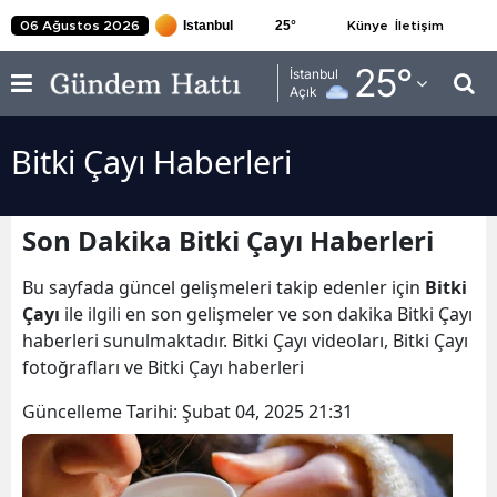
25
°
06 Ağustos 2026
Künye
İletişim
Adana
25
°
İstanbul
Açık
Adıyaman
Bitki Çayı Haberleri
Afyonkarahisar
Ağrı
Son Dakika Bitki Çayı Haberleri
Amasya
Bu sayfada güncel gelişmeleri takip edenler için
Bitki
Ankara
Çayı
ile ilgili en son gelişmeler ve son dakika Bitki Çayı
haberleri sunulmaktadır. Bitki Çayı videoları, Bitki Çayı
Antalya
fotoğrafları ve Bitki Çayı haberleri
Artvin
Güncelleme Tarihi:
Şubat 04, 2025 21:31
Aydın
Balıkesir