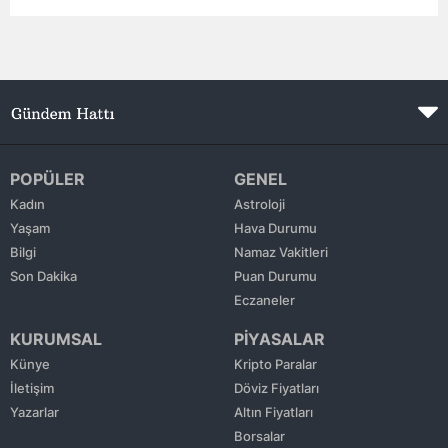
Edirne
Elazığ
Erzincan
Erzurum
POPÜLER
GENEL
Eskişehir
Kadın
Astroloji
Yaşam
Hava Durumu
Gaziantep
Bilgi
Namaz Vakitleri
Giresun
Son Dakika
Puan Durumu
Eczaneler
Gümüşhane
KURUMSAL
PİYASALAR
Hakkari
Künye
Kripto Paralar
İletişim
Döviz Fiyatları
Hatay
Yazarlar
Altın Fiyatları
Isparta
Borsalar