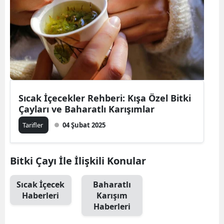
Bilecik
Bingöl
Bitlis
Bolu
Burdur
Sıcak İçecekler Rehberi: Kışa Özel Bitki
Çayları ve Baharatlı Karışımlar
Bursa
Tarifler
04 Şubat 2025
Çanakkale
Çankırı
Bitki Çayı İle İlişkili Konular
Çorum
Sıcak İçecek
Baharatlı
Haberleri
Karışım
Denizli
Haberleri
Diyarbakır