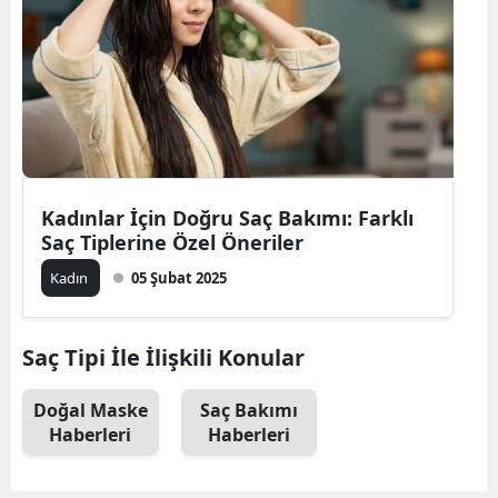
Bilecik
Bingöl
Bitlis
Bolu
Burdur
Kadınlar İçin Doğru Saç Bakımı: Farklı
Saç Tiplerine Özel Öneriler
Bursa
Kadın
05 Şubat 2025
Çanakkale
Çankırı
Saç Tipi İle İlişkili Konular
Çorum
Doğal Maske
Saç Bakımı
Haberleri
Haberleri
Denizli
Diyarbakır