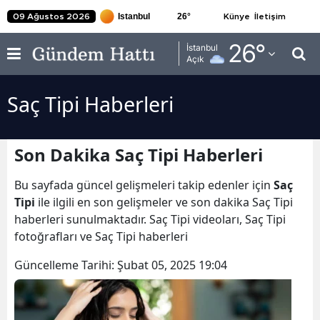
26
°
09 Ağustos 2026
Künye
İletişim
Adana
26
°
İstanbul
Açık
Adıyaman
Saç Tipi Haberleri
Afyonkarahisar
Ağrı
Son Dakika Saç Tipi Haberleri
Amasya
Bu sayfada güncel gelişmeleri takip edenler için
Saç
Ankara
Tipi
ile ilgili en son gelişmeler ve son dakika Saç Tipi
haberleri sunulmaktadır. Saç Tipi videoları, Saç Tipi
Antalya
fotoğrafları ve Saç Tipi haberleri
Artvin
Güncelleme Tarihi:
Şubat 05, 2025 19:04
Aydın
Balıkesir