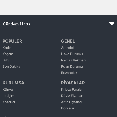
Edirne
Elazığ
Erzincan
Erzurum
POPÜLER
GENEL
Kadın
Astroloji
Eskişehir
Yaşam
Hava Durumu
Gaziantep
Bilgi
Namaz Vakitleri
Son Dakika
Puan Durumu
Giresun
Eczaneler
Gümüşhane
KURUMSAL
PİYASALAR
Künye
Kripto Paralar
Hakkari
İletişim
Döviz Fiyatları
Yazarlar
Altın Fiyatları
Hatay
Borsalar
Isparta