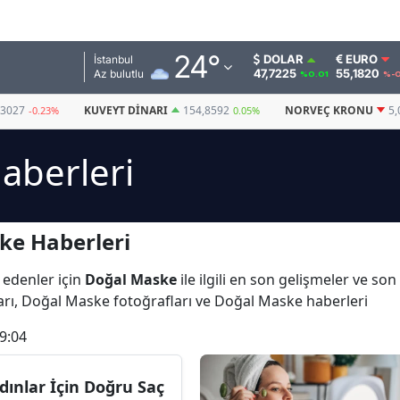
Adana
24
°
DOLAR
EURO
İstanbul
47,7225
55,1820
Az bulutlu
%0.01
%-
Adıyaman
,3027
KUVEYT DINARI
154,8592
NORVEÇ KRONU
5,
-0.23%
0.05%
Afyonkarahisar
aberleri
Ağrı
Amasya
ke Haberleri
Ankara
Antalya
 edenler için
Doğal Maske
ile ilgili en son gelişmeler ve s
rı, Doğal Maske fotoğrafları ve Doğal Maske haberleri
Artvin
9:04
Aydın
Balıkesir
dınlar İçin Doğru Saç