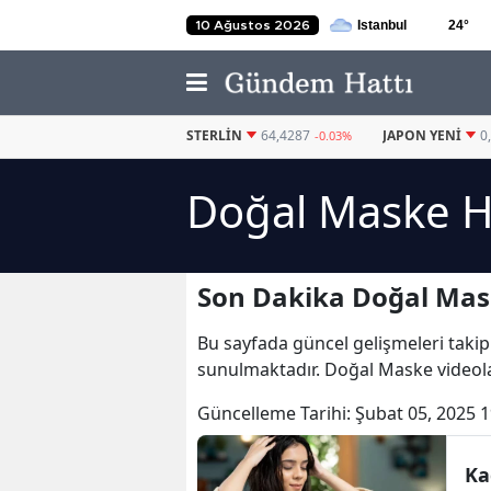
24
°
10 Ağustos 2026
EURO
55,1820
STERLIN
64,4287
JAPON YENI
0
-0.06%
-0.03%
Doğal Maske H
Son Dakika Doğal Mas
Bu sayfada güncel gelişmeleri takip
sunulmaktadır. Doğal Maske videola
Güncelleme Tarihi:
Şubat 05, 2025 1
Ka