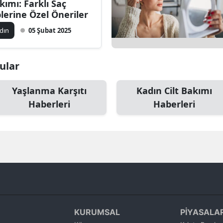
kımı: Farklı Saç
Bilecik
plerine Özel Öneriler
dın
05 Şubat 2025
Bingöl
Bitlis
nular
Bolu
Yaşlanma Karşıtı
Kadın Cilt Bakımı
Burdur
Haberleri
Haberleri
Bursa
Çanakkale
Çankırı
Çorum
Denizli
KURUMSAL
PİYASALA
Diyarbakır