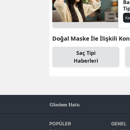
Ba
Ti
Ka
Doğal Maske İle İlişkili Ko
Saç Tipi
Haberleri
POPÜLER
GENEL