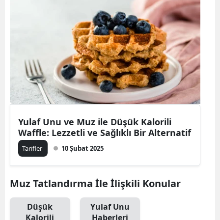
Bilecik
Bingöl
Bitlis
Bolu
Burdur
Bursa
Yulaf Unu ve Muz ile Düşük Kalorili
Waffle: Lezzetli ve Sağlıklı Bir Alternatif
Çanakkale
Tarifler
10 Şubat 2025
Çankırı
Çorum
Muz Tatlandırma İle İlişkili Konular
Denizli
Düşük
Yulaf Unu
Diyarbakır
Kalorili
Haberleri