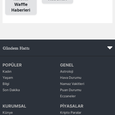
Waffle
Edirne
Haberleri
Elazığ
Erzincan
Erzurum
Eskişehir
Gaziantep
POPÜLER
GENEL
Giresun
Kadın
Astroloji
Yaşam
Hava Durumu
Gümüşhane
Bilgi
Namaz Vakitleri
Son Dakika
Puan Durumu
Hakkari
Eczaneler
Hatay
KURUMSAL
PİYASALAR
Isparta
Künye
Kripto Paralar