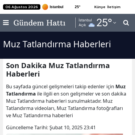
25
°
06 Ağustos 2026
Künye
İletişim
Adana
25
°
İstanbul
Açık
Adıyaman
Muz Tatlandırma Haberleri
Afyonkarahisar
Ağrı
Son Dakika Muz Tatlandırma
Amasya
Haberleri
Ankara
Bu sayfada güncel gelişmeleri takip edenler için
Muz
Antalya
Tatlandırma
ile ilgili en son gelişmeler ve son dakika
Muz Tatlandırma haberleri sunulmaktadır. Muz
Artvin
Tatlandırma videoları, Muz Tatlandırma fotoğrafları
ve Muz Tatlandırma haberleri
Aydın
Güncelleme Tarihi:
Şubat 10, 2025 23:41
Balıkesir