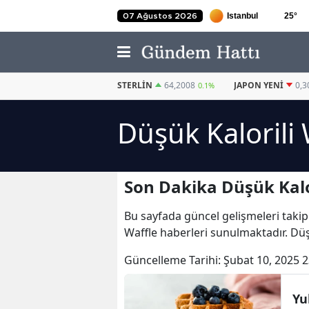
25
°
07 Ağustos 2026
EURO
54,9734
STERLIN
64,2008
JAPON YENI
0,3
-0.08%
0.1%
Düşük Kalorili 
Son Dakika Düşük Kalor
Bu sayfada güncel gelişmeleri takip
Waffle haberleri sunulmaktadır. Düşü
Güncelleme Tarihi:
Şubat 10, 2025 2
Yu