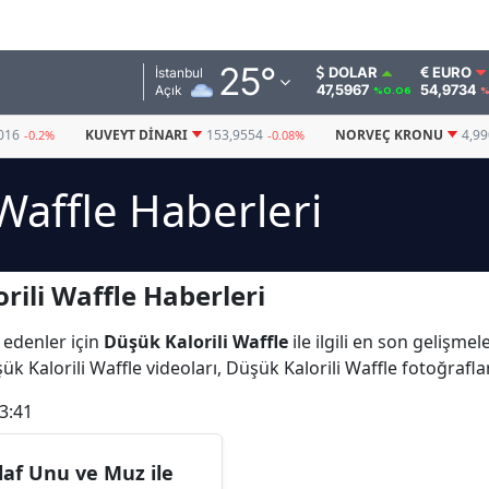
Adana
25
°
DOLAR
EURO
İstanbul
47,5967
54,9734
Açık
%0.06
%
Adıyaman
016
KUVEYT DINARI
153,9554
NORVEÇ KRONU
4,9
-0.2%
-0.08%
Afyonkarahisar
Waffle Haberleri
Ağrı
Amasya
ili Waffle Haberleri
Ankara
Antalya
 edenler için
Düşük Kalorili Waffle
ile ilgili en son gelişme
k Kalorili Waffle videoları, Düşük Kalorili Waffle fotoğrafla
Artvin
3:41
Aydın
Balıkesir
laf Unu ve Muz ile