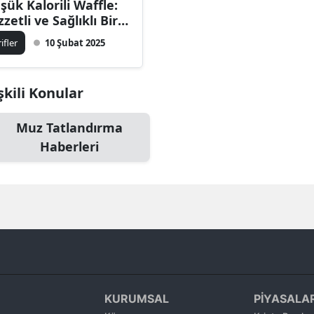
şük Kalorili Waffle:
Bilecik
zzetli ve Sağlıklı Bir
ternatif
rifler
10 Şubat 2025
Bingöl
Bitlis
şkili Konular
Bolu
Muz Tatlandırma
Burdur
Haberleri
Bursa
Çanakkale
Çankırı
Çorum
Denizli
KURUMSAL
PİYASALA
Diyarbakır