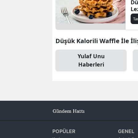
Dü
Le
Al
Ta
Düşük Kalorili Waffle İle İli
Yulaf Unu
Haberleri
POPÜLER
GENEL