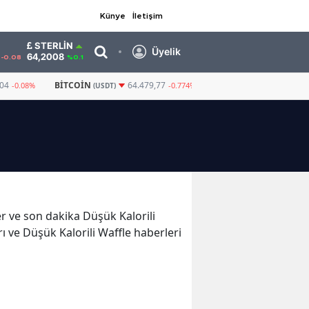
Künye
İletişim
STERLIN
Üyelik
64,2008
-0.08
%0.1
904
BITCOIN
GRAM ALTIN
6.482,4
64.479,77
-0.08%
-0.774%
(USDT)
ler ve son dakika Düşük Kalorili
rı ve Düşük Kalorili Waffle haberleri