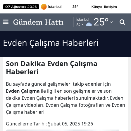
25
°
07 Ağustos 2026
Künye
İletişim
Adana
25
°
İstanbul
Açık
Adıyaman
Evden Çalışma Haberleri
Afyonkarahisar
Ağrı
Son Dakika Evden Çalışma
Amasya
Haberleri
Ankara
Bu sayfada güncel gelişmeleri takip edenler için
Antalya
Evden Çalışma
ile ilgili en son gelişmeler ve son
dakika Evden Çalışma haberleri sunulmaktadır. Evden
Artvin
Çalışma videoları, Evden Çalışma fotoğrafları ve Evden
Çalışma haberleri
Aydın
Güncelleme Tarihi:
Şubat 05, 2025 19:26
Balıkesir