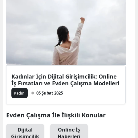
Bilecik
Bingöl
Bitlis
Bolu
Burdur
Bursa
Kadınlar İçin Dijital Girişimcilik: Online
İş Fırsatları ve Evden Çalışma Modelleri
Çanakkale
Kadın
05 Şubat 2025
Çankırı
Çorum
Evden Çalışma İle İlişkili Konular
Denizli
Dijital
Online İş
Diyarbakır
Girişimcilik
Haberleri