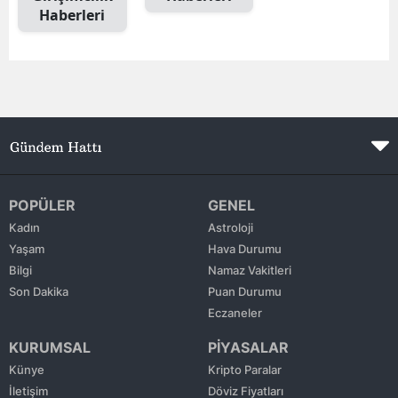
Haberleri
Edirne
Elazığ
Erzincan
Erzurum
Eskişehir
Gaziantep
POPÜLER
GENEL
Kadın
Astroloji
Giresun
Yaşam
Hava Durumu
Bilgi
Namaz Vakitleri
Gümüşhane
Son Dakika
Puan Durumu
Hakkari
Eczaneler
KURUMSAL
PİYASALAR
Hatay
Künye
Kripto Paralar
Isparta
İletişim
Döviz Fiyatları