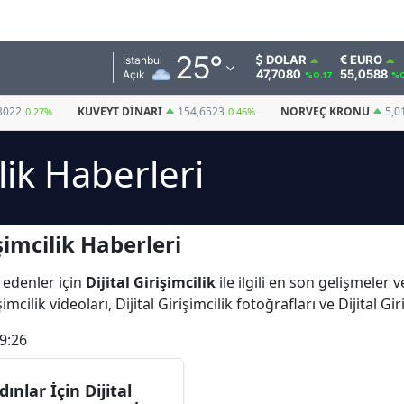
Adana
25
°
DOLAR
EURO
İstanbul
47,7080
55,0588
Açık
%0.17
%0
Adıyaman
3022
KUVEYT DINARI
154,6523
NORVEÇ KRONU
5,0
0.27%
0.46%
Afyonkarahisar
ilik Haberleri
Ağrı
Amasya
şimcilik Haberleri
Ankara
Antalya
 edenler için
Dijital Girişimcilik
ile ilgili en son gelişmeler v
mcilik videoları, Dijital Girişimcilik fotoğrafları ve Dijital Gi
Artvin
9:26
Aydın
Balıkesir
dınlar İçin Dijital