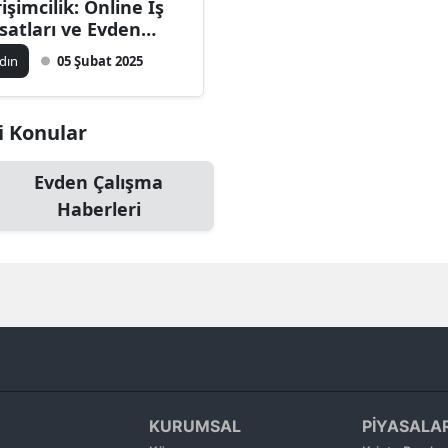
rişimcilik: Online İş
Bilecik
rsatları ve Evden
lışma Modelleri
dın
05 Şubat 2025
Bingöl
Bitlis
ili Konular
Bolu
Evden Çalışma
Burdur
Haberleri
Bursa
Çanakkale
Çankırı
Çorum
Denizli
KURUMSAL
PİYASALA
Diyarbakır