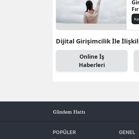
Gi
Fı
Ça
Ka
Dijital Girişimcilik İle İlişk
Online İş
Haberleri
POPÜLER
GENEL