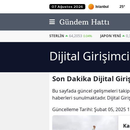
25
°
07 Ağustos 2026
EURO
55,0588
STERLIN
64,2053
JAPON YENI
0,
0.07%
0.04%
Dijital Girişimc
Son Dakika Dijital Giri
Bu sayfada güncel gelişmeleri takip
haberleri sunulmaktadır. Dijital Girişi
Güncelleme Tarihi:
Şubat 05, 2025 1
Ka