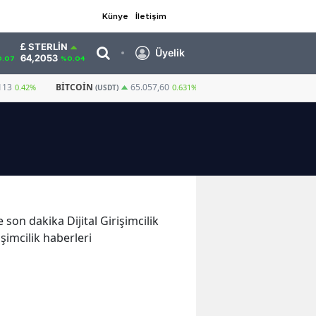
Künye
İletişim
STERLIN
Üyelik
64,2053
.07
%0.04
113
BITCOIN
GRAM ALTIN
6.631,3
65.057,60
0.42%
0.631%
(USDT)
e son dakika Dijital Girişimcilik
rişimcilik haberleri