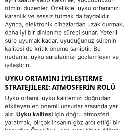
aynı saatte yatıp kalkmak, vücudunuzun
ritmini düzenler. Özellikle, uyku ortamınızı
Yozgat
karanlık ve sessiz tutmak da faydalıdır.
Zonguldak
Ayrıca, elektronik cihazlardan uzak durmak,
daha iyi bir dinlenme süreci sunar. Yeterli
Aksaray
süre uyumak kadar, uyuduğunuz sürenin
Bayburt
kalitesi de kritik öneme sahiptir. Bu
nedenle, uyku sürelerinizi gözlemleyin ve
Karaman
iyileştirin.
Kırıkkale
UYKU ORTAMINI İYILEŞTIRME
Batman
STRATEJILERI: ATMOSFERIN ROLÜ
Şırnak
Uyku ortamı, uyku kalitemizi doğrudan
etkileyen en önemli unsurlar arasında yer
Bartın
alır.
Uyku kalitesi
için doğru atmosferi
Ardahan
yaratmak, birçok insanın göz ardı ettiği bir
Iğdır