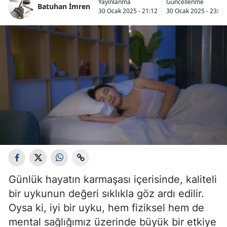
Yayınlanma
Güncellenme
Batuhan İmren
Bilecik
30 Ocak 2025 - 21:12
30 Ocak 2025 - 23:02
Bingöl
Bitlis
Bolu
Burdur
Bursa
Çanakkale
Çankırı
Çorum
Günlük hayatın karmaşası içerisinde, kaliteli
bir uykunun değeri sıklıkla göz ardı edilir.
Denizli
Oysa ki, iyi bir uyku, hem fiziksel hem de
Diyarbakır
mental sağlığımız üzerinde büyük bir etkiye