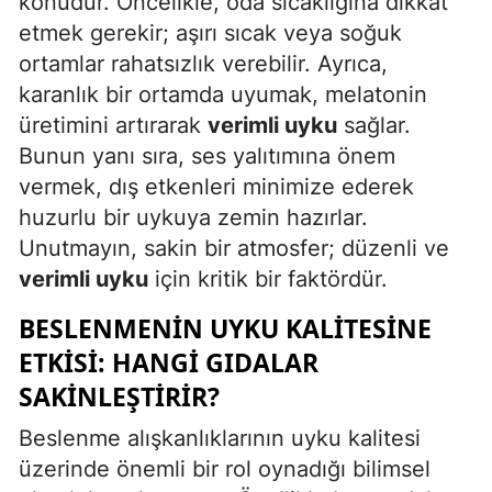
konudur. Öncelikle, oda sıcaklığına dikkat
etmek gerekir; aşırı sıcak veya soğuk
Yalova
ortamlar rahatsızlık verebilir. Ayrıca,
Karabük
karanlık bir ortamda uyumak, melatonin
üretimini artırarak
verimli uyku
sağlar.
Kilis
Bunun yanı sıra, ses yalıtımına önem
Osmaniye
vermek, dış etkenleri minimize ederek
huzurlu bir uykuya zemin hazırlar.
Düzce
Unutmayın, sakin bir atmosfer; düzenli ve
verimli uyku
için kritik bir faktördür.
BESLENMENIN UYKU KALITESINE
ETKISI: HANGI GIDALAR
SAKINLEŞTIRIR?
Beslenme alışkanlıklarının uyku kalitesi
üzerinde önemli bir rol oynadığı bilimsel