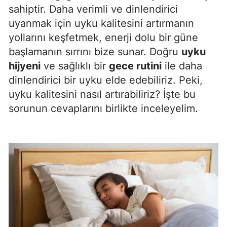
sahiptir. Daha verimli ve dinlendirici
Edirne
uyanmak için uyku kalitesini artırmanın
Elazığ
yollarını keşfetmek, enerji dolu bir güne
başlamanın sırrını bize sunar. Doğru
uyku
Erzincan
hijyeni
ve sağlıklı bir
gece rutini
ile daha
Erzurum
dinlendirici bir uyku elde edebiliriz. Peki,
uyku kalitesini nasıl artırabiliriz? İşte bu
Eskişehir
sorunun cevaplarını birlikte inceleyelim.
Gaziantep
Giresun
Gümüşhane
Hakkari
Hatay
Isparta