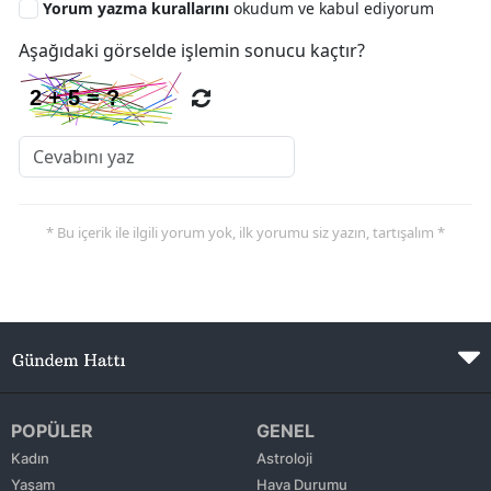
Yorum yazma kurallarını
okudum ve kabul ediyorum
Aşağıdaki görselde işlemin sonucu kaçtır?
* Bu içerik ile ilgili yorum yok, ilk yorumu siz yazın, tartışalım *
POPÜLER
GENEL
Kadın
Astroloji
Yaşam
Hava Durumu