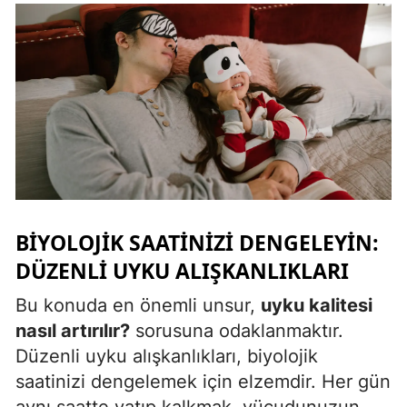
Samsun
Siirt
Sinop
Sivas
Tekirdağ
Tokat
BIYOLOJIK SAATINIZI DENGELEYIN:
Trabzon
DÜZENLI UYKU ALIŞKANLIKLARI
Tunceli
Bu konuda en önemli unsur,
uyku kalitesi
Şanlıurfa
nasıl artırılır?
sorusuna odaklanmaktır.
Düzenli uyku alışkanlıkları, biyolojik
Uşak
saatinizi dengelemek için elzemdir. Her gün
Van