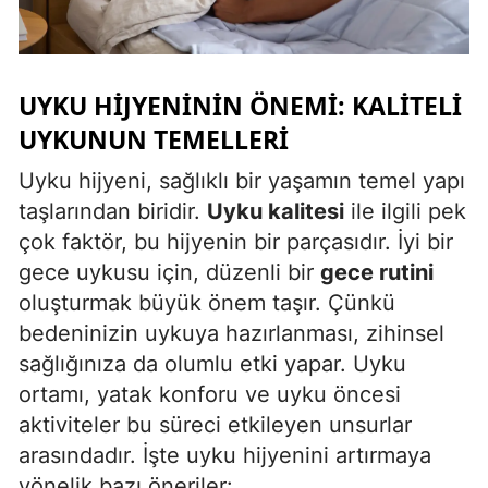
Mersin
İstanbul
UYKU HIJYENININ ÖNEMI: KALITELI
İzmir
UYKUNUN TEMELLERI
Kars
Uyku hijyeni, sağlıklı bir yaşamın temel yapı
Kastamonu
taşlarından biridir.
Uyku kalitesi
ile ilgili pek
çok faktör, bu hijyenin bir parçasıdır. İyi bir
Kayseri
gece uykusu için, düzenli bir
gece rutini
Kırklareli
oluşturmak büyük önem taşır. Çünkü
bedeninizin uykuya hazırlanması, zihinsel
Kırşehir
sağlığınıza da olumlu etki yapar. Uyku
Kocaeli
ortamı, yatak konforu ve uyku öncesi
aktiviteler bu süreci etkileyen unsurlar
Konya
arasındadır. İşte uyku hijyenini artırmaya
Kütahya
yönelik bazı öneriler: