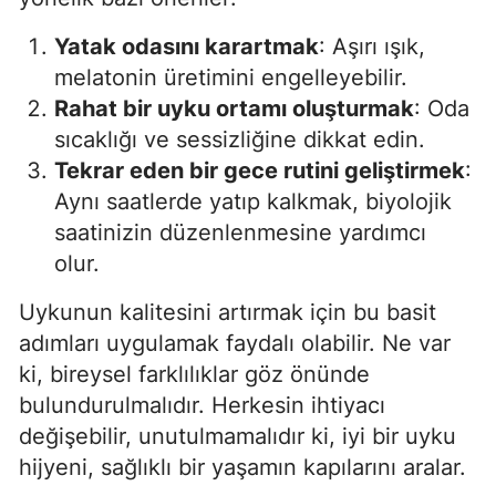
Malatya
Yatak odasını karartmak
: Aşırı ışık,
melatonin üretimini engelleyebilir.
Manisa
Rahat bir uyku ortamı oluşturmak
: Oda
Kahramanmaraş
sıcaklığı ve sessizliğine dikkat edin.
Tekrar eden bir gece rutini geliştirmek
:
Mardin
Aynı saatlerde yatıp kalkmak, biyolojik
Muğla
saatinizin düzenlenmesine yardımcı
Muş
olur.
Nevşehir
Uykunun kalitesini artırmak için bu basit
adımları uygulamak faydalı olabilir. Ne var
Niğde
ki, bireysel farklılıklar göz önünde
Ordu
bulundurulmalıdır. Herkesin ihtiyacı
değişebilir, unutulmamalıdır ki, iyi bir uyku
Rize
hijyeni, sağlıklı bir yaşamın kapılarını aralar.
Sakarya