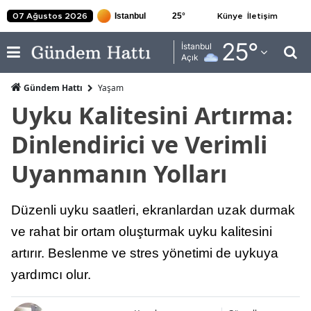
25
°
07 Ağustos 2026
Künye
İletişim
Adana
25
°
İstanbul
Açık
Adıyaman
Gündem Hattı
Yaşam
Afyonkarahisar
Uyku Kalitesini Artırma:
Ağrı
Dinlendirici ve Verimli
Amasya
Uyanmanın Yolları
Ankara
Düzenli uyku saatleri, ekranlardan uzak durmak
Antalya
ve rahat bir ortam oluşturmak uyku kalitesini
Artvin
artırır. Beslenme ve stres yönetimi de uykuya
Aydın
yardımcı olur.
Balıkesir