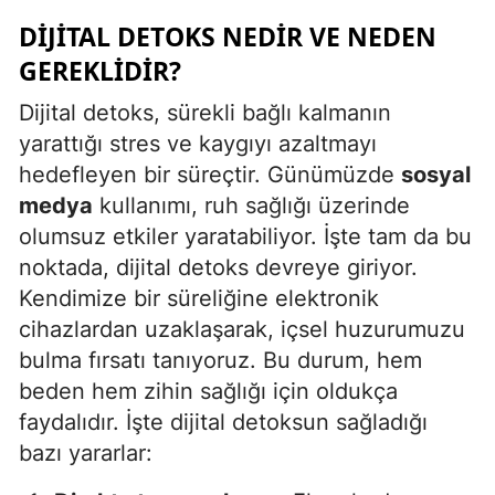
DIJITAL DETOKS NEDIR VE NEDEN
Malatya
GEREKLIDIR?
Manisa
Dijital detoks, sürekli bağlı kalmanın
Kahramanmaraş
yarattığı stres ve kaygıyı azaltmayı
Mardin
hedefleyen bir süreçtir. Günümüzde
sosyal
medya
kullanımı, ruh sağlığı üzerinde
Muğla
olumsuz etkiler yaratabiliyor. İşte tam da bu
Muş
noktada, dijital detoks devreye giriyor.
Kendimize bir süreliğine elektronik
Nevşehir
cihazlardan uzaklaşarak, içsel huzurumuzu
Niğde
bulma fırsatı tanıyoruz. Bu durum, hem
beden hem zihin sağlığı için oldukça
Ordu
faydalıdır. İşte dijital detoksun sağladığı
Rize
bazı yararlar:
Sakarya