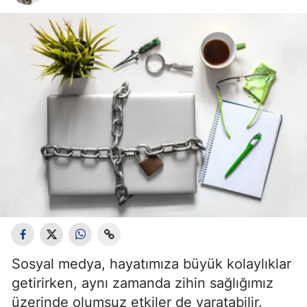
Bilecik
Bingöl
Bitlis
Bolu
Burdur
Bursa
Çanakkale
Çankırı
Çorum
Sosyal medya, hayatımıza büyük kolaylıklar
Denizli
getirirken, aynı zamanda zihin sağlığımız
Diyarbakır
üzerinde olumsuz etkiler de yaratabilir.