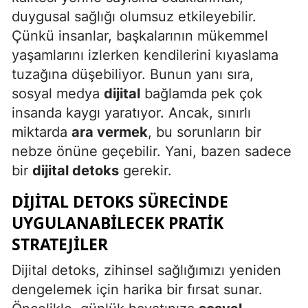
duygusal sağlığı olumsuz etkileyebilir.
Yalova
Çünkü insanlar, başkalarının mükemmel
yaşamlarını izlerken kendilerini kıyaslama
Karabük
tuzağına düşebiliyor. Bunun yanı sıra,
Kilis
sosyal medya
dijital
bağlamda pek çok
insanda kaygı yaratıyor. Ancak, sınırlı
Osmaniye
miktarda
ara vermek
, bu sorunların bir
Düzce
nebze önüne geçebilir. Yani, bazen sadece
bir
dijital detoks
gerekir.
DIJITAL DETOKS SÜRECINDE
UYGULANABILECEK PRATIK
STRATEJILER
Dijital detoks, zihinsel sağlığımızı yeniden
dengelemek için harika bir fırsat sunar.