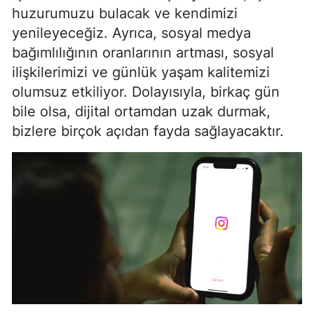
huzurumuzu bulacak ve kendimizi
Mersin
yenileyeceğiz. Ayrıca, sosyal medya
İstanbul
bağımlılığının oranlarının artması, sosyal
ilişkilerimizi ve günlük yaşam kalitemizi
İzmir
olumsuz etkiliyor. Dolayısıyla, birkaç gün
Kars
bile olsa, dijital ortamdan uzak durmak,
bizlere birçok açıdan fayda sağlayacaktır.
Kastamonu
Kayseri
Kırklareli
Kırşehir
Kocaeli
Konya
Kütahya