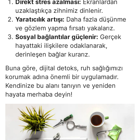
Direkt stres azalması:
Ekranlardan
uzaklaştıkça zihnimiz dinlenir.
Samsun
Yaratıcılık artışı:
Daha fazla düşünme
Siirt
ve gözlem yapma fırsatı yakalarız.
Sosyal bağlantılar güçlenir:
Gerçek
Sinop
hayattaki ilişkilere odaklanarak,
Sivas
derinleşen bağlar kurarız.
Tekirdağ
Buna göre, dijital detoks, ruh sağlığımızı
Tokat
korumak adına önemli bir uygulamadır.
Kendinize bu alanı tanıyın ve yeniden
Trabzon
hayata merhaba deyin!
Tunceli
Şanlıurfa
Uşak
Van