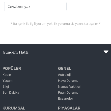
* Bu içerik ile ilgili yorum yok, ilk yorumu siz yazın, tartışalım *
POPÜLER
GENEL
Kadın
Astroloji
Yaşam
Hava Durumu
Bilgi
Namaz Vakitleri
Son Dakika
Puan Durumu
Eczaneler
KURUMSAL
PİYASALAR