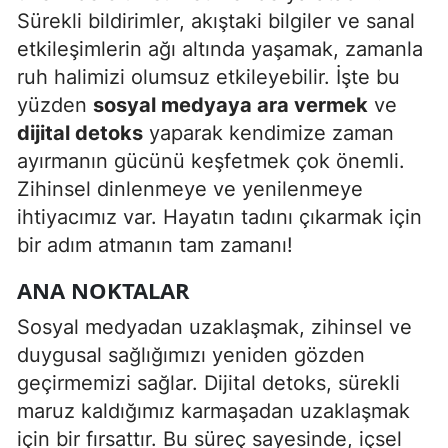
Sürekli bildirimler, akıştaki bilgiler ve sanal
Edirne
etkileşimlerin ağı altında yaşamak, zamanla
Elazığ
ruh halimizi olumsuz etkileyebilir. İşte bu
yüzden
sosyal medyaya ara vermek
ve
Erzincan
dijital detoks
yaparak kendimize zaman
Erzurum
ayırmanın gücünü keşfetmek çok önemli.
Zihinsel dinlenmeye ve yenilenmeye
Eskişehir
ihtiyacımız var. Hayatın tadını çıkarmak için
Gaziantep
bir adım atmanın tam zamanı!
Giresun
ANA NOKTALAR
Gümüşhane
Sosyal medyadan uzaklaşmak, zihinsel ve
Hakkari
duygusal sağlığımızı yeniden gözden
geçirmemizi sağlar. Dijital detoks, sürekli
Hatay
maruz kaldığımız karmaşadan uzaklaşmak
Isparta
için bir fırsattır. Bu süreç sayesinde, içsel