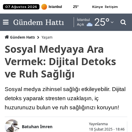
25
°
07 Ağustos 2026
Künye
İletişim
Adana
25
°
İstanbul
Açık
Adıyaman
Gündem Hattı
Yaşam
Afyonkarahisar
Sosyal Medyaya Ara
Ağrı
Vermek: Dijital Detoks
Amasya
ve Ruh Sağlığı
Ankara
Sosyal medya zihinsel sağlığı etkileyebilir. Dijital
Antalya
detoks yaparak stresten uzaklaşın, iç
Artvin
huzurunuzu bulun ve ruh sağlığınızı koruyun!
Aydın
Yayınlanma
Balıkesir
Batuhan İmren
18 Şubat 2025 - 18:46