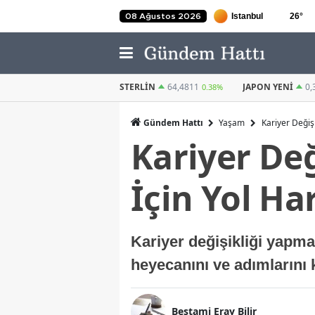
26
°
08 Ağustos 2026
STERLIN
64,4811
JAPON YENI
0,3036
KUVEYT DINARI
0.38%
0.6%
Gündem Hattı
Yaşam
Kariyer Değişi
Kariyer Değ
İçin Yol Har
Kariyer değişikliği yapma
heyecanını ve adımlarını 
Bestami Eray Bilir