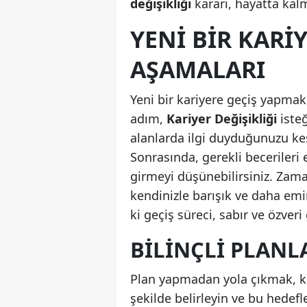
değişikliği
kararı, hayatta kal
YENI BIR KARI
AŞAMALARI
Yeni bir kariyere geçiş yapmak, 
adım,
Kariyer Değişikliği
isteğ
alanlarda ilgi duyduğunuzu ke
Sonrasında, gerekli becerileri
girmeyi düşünebilirsiniz. Zam
kendinizle barışık ve daha emi
ki geçiş süreci, sabır ve özveri 
BILINÇLI PLAN
Plan yapmadan yola çıkmak, ka
şekilde belirleyin ve bu hedef