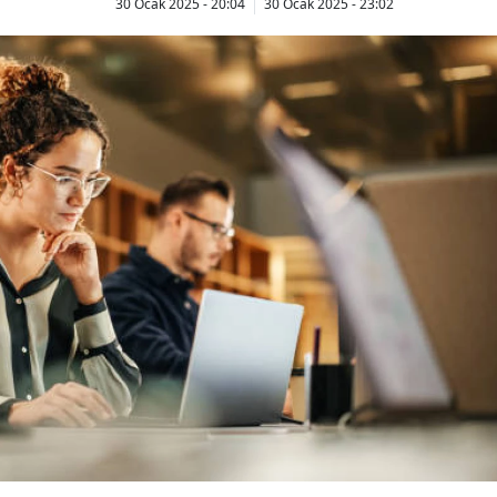
30 Ocak 2025 - 20:04
30 Ocak 2025 - 23:02
Bilecik
Bingöl
Bitlis
Bolu
Burdur
Bursa
Çanakkale
Çankırı
Çorum
Denizli
Diyarbakır