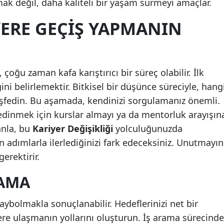
mak değil, daha kaliteli bir yaşam sürmeyi amaçlar.
Samsun
YERE GEÇIŞ YAPMANIN
Siirt
Sinop
çoğu zaman kafa karıştırıcı bir süreç olabilir. İlk
Sivas
ini belirlemektir. Bitkisel bir düşünce süreciyle, hang
Tekirdağ
şfedin. Bu aşamada, kendinizi sorgulamanız önemli.
 edinmek için kurslar almayı ya da mentorluk arayışın
Tokat
anla, bu
Kariyer Değişikliği
yolculuğunuzda
Trabzon
n adımlarla ilerlediğinizi fark edeceksiniz. Unutmayın
gerektirir.
Tunceli
LAMA
Şanlıurfa
Uşak
ybolmakla sonuçlanabilir. Hedeflerinizi net bir
lere ulaşmanın yollarını oluşturun. İş arama sürecinde
Van