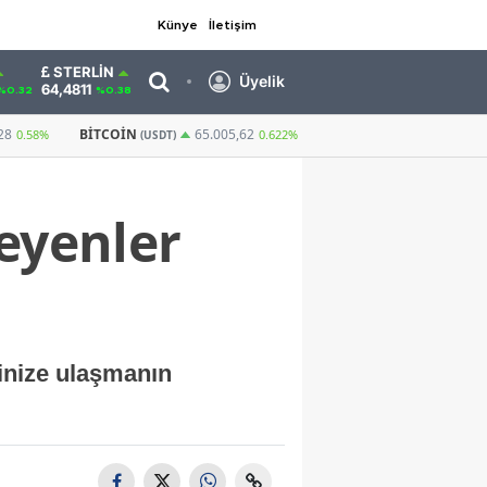
Künye
İletişim
STERLIN
Üyelik
64,4811
%0.32
%0.38
GRAM ALTIN
6.660,55
CUMHURIYET ALTIN
65.005,62
2,59%
0.622%
teyenler
rinize ulaşmanın