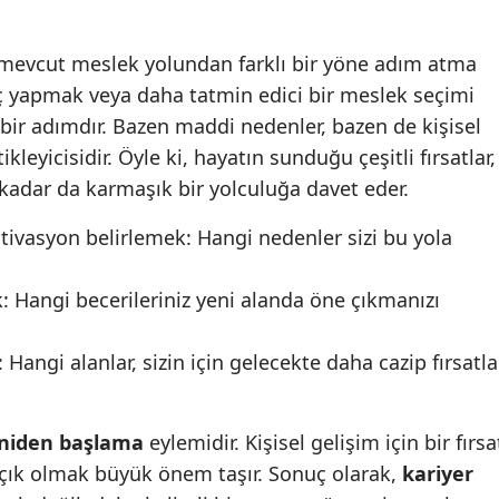
Malatya
n mevcut meslek yolundan farklı bir yöne adım atma
Manisa
gıç yapmak veya daha tatmin edici bir meslek seçimi
bir adımdır. Bazen maddi nedenler, bazen de kişisel
Kahramanmaraş
kleyicisidir. Öyle ki, hayatın sunduğu çeşitli fırsatlar,
Mardin
o kadar da karmaşık bir yolculuğa davet eder.
Muğla
tivasyon belirlemek: Hangi nedenler sizi bu yola
Muş
: Hangi becerileriniz yeni alanda öne çıkmanızı
Nevşehir
Niğde
 Hangi alanlar, sizin için gelecekte daha cazip fırsatla
Ordu
niden başlama
eylemidir. Kişisel gelişim için bir fırsa
Rize
açık olmak büyük önem taşır. Sonuç olarak,
kariyer
Sakarya