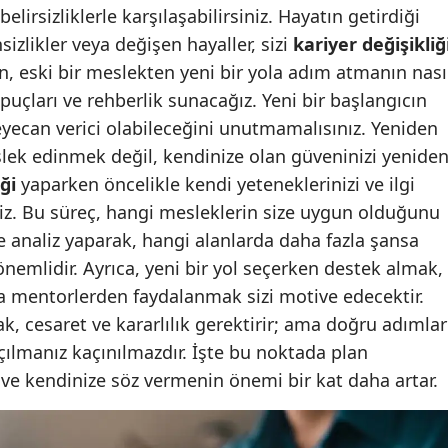
lirsizliklerle karşılaşabilirsiniz. Hayatın getirdiği
Edirne
sizlikler veya değişen hayaller, sizi
kariyer değişikliğ
Elazığ
, eski bir meslekten yeni bir yola adım atmanın nası
puçları ve rehberlik sunacağız. Yeni bir başlangıcın
Erzincan
eyecan verici olabileceğini unutmamalısınız. Yeniden
Erzurum
lek edinmek değil, kendinize olan güveninizi yenide
ği
yaparken öncelikle kendi yeteneklerinizi ve ilgi
Eskişehir
niz. Bu süreç, hangi mesleklerin size uygun olduğunu
Gaziantep
e analiz yaparak, hangi alanlarda daha fazla şansa
emlidir. Ayrıca, yeni bir yol seçerken destek almak,
Giresun
 mentorlerden faydalanmak sizi motive edecektir.
Gümüşhane
 cesaret ve kararlılık gerektirir; ama doğru adımlar
açılmanız kaçınılmazdır. İşte bu noktada plan
Hakkari
ve kendinize söz vermenin önemi bir kat daha artar.
Hatay
Isparta