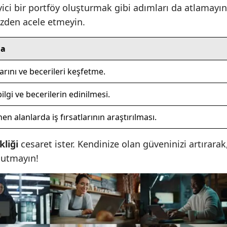
yici bir portföy oluşturmak gibi adımları da atlamayın
Yozgat
üzden acele etmeyin.
Zonguldak
ma
Aksaray
larını ve becerileri keşfetme.
Bayburt
ilgi ve becerilerin edinilmesi.
Karaman
en alanlarda iş fırsatlarının araştırılması.
Kırıkkale
kliği
cesaret ister. Kendinize olan güveninizi artırarak
Batman
nutmayın!
Şırnak
Bartın
Ardahan
Iğdır