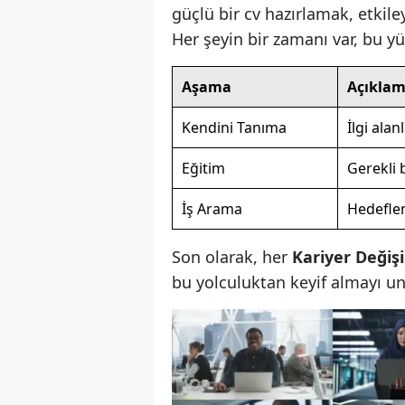
güçlü bir cv hazırlamak, etkile
Her şeyin bir zamanı var, bu y
Aşama
Açıkla
Kendini Tanıma
İlgi alan
Eğitim
Gerekli b
İş Arama
Hedeflen
Son olarak, her
Kariyer Değişi
bu yolculuktan keyif almayı u