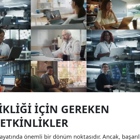
Yalova
Karabük
Kilis
Osmaniye
Düzce
IKLIĞI İÇIN GEREKEN
YETKINLIKLER
 hayatında önemli bir dönüm noktasıdır. Ancak, başarıl