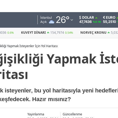
Adana
26
°
DOLAR
EURO
İstanbul
47,7436
55,2510
Açık
%0.18
Adıyaman
154,7974
NORVEÇ KRONU
5,0328
BITCOIN
0.54%
0.58%
(USDT)
Afyonkarahisar
kliği Yapmak İsteyenler İçin Yol Haritası
Ağrı
işikliği Yapmak İs
Amasya
itası
Ankara
Antalya
k isteyenler, bu yol haritasıyla yeni hedefle
Artvin
keşfedecek. Hazır mısınız?
Aydın
Balıkesir
Yayınlanma
Güncellenme