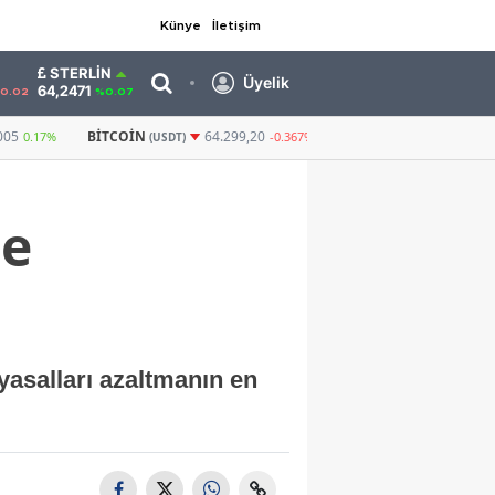
Künye
İletişim
STERLIN
Üyelik
64,2471
0.02
%0.07
GRAM ALTIN
6.519,48
CUMHURIYET ALT
64.299,20
0,41%
-0.367%
de
yasalları azaltmanın en