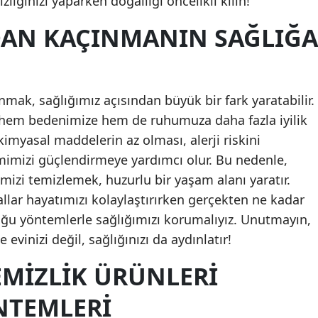
zliğinizi yaparken doğallığı öncelikli kılın!
Samsun
AN KAÇINMANIN SAĞLIĞA
Siirt
Sinop
nmak, sağlığımız açısından büyük bir fark yaratabilir.
Sivas
 hem bedenimize hem de ruhumuza daha fazla iyilik
kimyasal maddelerin az olması, alerji riskini
Tekirdağ
mimizi güçlendirmeye yardımcı olur. Bu nedenle,
Tokat
imizi temizlemek, huzurlu bir yaşam alanı yaratır.
llar hayatımızı kolaylaştırırken gerçekten ne kadar
Trabzon
ğu yöntemlerle sağlığımızı korumalıyız. Unutmayın,
Tunceli
 evinizi değil, sağlığınızı da aydınlatır!
Şanlıurfa
EMIZLIK ÜRÜNLERI
Uşak
NTEMLERI
Van