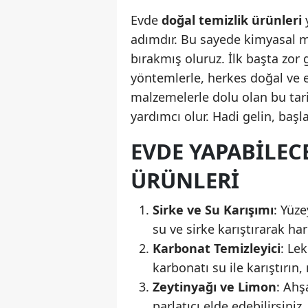
Evde
doğal temizlik ürünleri
y
adımdır. Bu sayede kimyasal m
bırakmış oluruz. İlk başta zor
yöntemlerle, herkes doğal ve et
malzemelerle dolu olan bu tarif
yardımcı olur. Hadi gelin, başl
EVDE YAPABILEC
ÜRÜNLERI
Sirke ve Su Karışımı
: Yüze
su ve sirke karıştırarak har
Karbonat Temizleyici
: Le
karbonatı su ile karıştırın
Zeytinyağı ve Limon
: Ahş
parlatıcı elde edebilirsiniz.