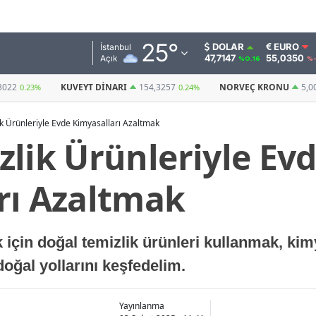
Adana
25
°
DOLAR
EURO
İstanbul
47,7147
55,0350
Açık
%0.16
%-
Adıyaman
I
154,3257
NORVEÇ KRONU
5,0005
BITCOIN
0.24%
0.17%
(USDT)
Afyonkarahisar
k Ürünleriyle Evde Kimyasalları Azaltmak
Ağrı
lik Ürünleriyle Ev
Amasya
rı Azaltmak
Ankara
Antalya
için doğal temizlik ürünleri kullanmak, kim
Artvin
 doğal yollarını keşfedelim.
Aydın
Balıkesir
Yayınlanma