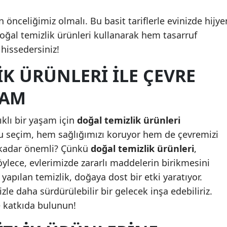
önceliğimiz olmalı. Bu basit tariflerle evinizde hijye
Yalova
 Doğal temizlik ürünleri kullanarak hem tasarruf
Karabük
 hissedersiniz!
Kilis
K ÜRÜNLERI ILE ÇEVRE
Osmaniye
ŞAM
Düzce
klı bir yaşam için
doğal temizlik ürünleri
u seçim, hem sağlığımızı koruyor hem de çevremizi
u kadar önemli? Çünkü
doğal temizlik ürünleri
,
öylece, evlerimizde zararlı maddelerin birikmesini
 yapılan temizlik, doğaya dost bir etki yaratıyor.
le daha sürdürülebilir bir gelecek inşa edebiliriz.
e katkıda bulunun!