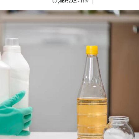
03 Şubat 2025 - 11:41
Bilecik
Bingöl
Bitlis
Bolu
Burdur
Bursa
Çanakkale
Çankırı
Çorum
Denizli
Diyarbakır