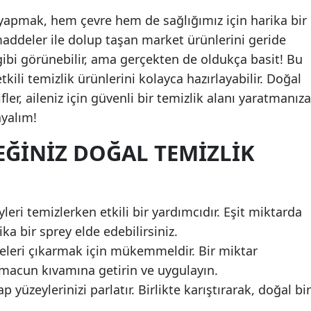
apmak, hem çevre hem de sağlığımız için harika bir
Yozgat
addeler ile dolup taşan market ürünlerini geride
Zonguldak
 gibi görünebilir, ama gerçekten de oldukça basit! Bu
kili temizlik ürünlerini kolayca hazırlayabilir. Doğal
Aksaray
ler, aileniz için güvenli bir temizlik alanı yaratmanıza
Bayburt
ayalım!
Karaman
EĞINIZ DOĞAL TEMIZLIK
Kırıkkale
Batman
yleri temizlerken etkili bir yardımcıdır. Eşit miktarda
Şırnak
ika bir sprey elde edebilirsiniz.
keleri çıkarmak için mükemmeldir. Bir miktar
Bartın
, macun kıvamına getirin ve uygulayın.
Ardahan
ap yüzeylerinizi parlatır. Birlikte karıştırarak, doğal bir
Iğdır