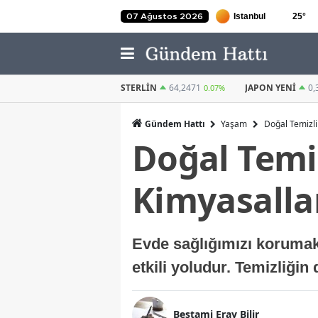
25
°
07 Ağustos 2026
STERLIN
64,2471
JAPON YENI
0,3022
KUVEYT DINAR
0.07%
0.23%
Gündem Hattı
Yaşam
Doğal Temizli
Doğal Temiz
Kimyasalla
Evde sağlığımızı korumak 
etkili yoludur. Temizliğin
Bestami Eray Bilir