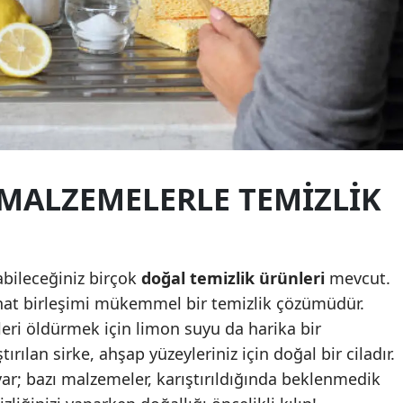
Malatya
Manisa
Kahramanmaraş
Mardin
Muğla
MALZEMELERLE TEMIZLIK
Muş
Nevşehir
abileceğiniz birçok
doğal temizlik ürünleri
mevcut.
Niğde
nat birleşimi mükemmel bir temizlik çözümüdür.
Ordu
leri öldürmek için limon suyu da harika bir
ştırılan sirke, ahşap yüzeyleriniz için doğal bir ciladır.
Rize
ar; bazı malzemeler, karıştırıldığında beklenmedik
Sakarya