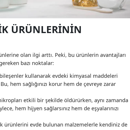
Edirne
Elazığ
IK ÜRÜNLERININ
Erzincan
Erzurum
nlerine olan ilgi arttı. Peki, bu ürünlerin avantajları
Eskişehir
 gereken bazı noktalar:
Gaziantep
 bileşenler kullanarak evdeki kimyasal maddeleri
Giresun
 Bu, hem sağlığınızı korur hem de çevreye zarar
Gümüşhane
mikropları etkili bir şekilde öldürürken, aynı zamanda
Hakkari
ylece, hem hijyen sağlarsınız hem de eşyalarınızı
Hatay
ik ürünlerini evde bulunan malzemelerle kendiniz de
Isparta