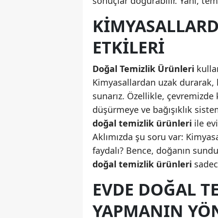
sonuçlar doğurabilir. Yani, temi
KIMYASALLARD
ETKILERI
Doğal Temizlik Ürünleri
kulla
Kimyasallardan uzak durarak,
sunarız. Özellikle, çevremizde 
düşürmeye ve bağışıklık siste
doğal temizlik ürünleri
ile ev
Aklımızda şu soru var: Kimyasa
faydalı? Bence, doğanın sundu
doğal temizlik ürünleri
sadece
EVDE DOĞAL T
YAPMANIN YÖ