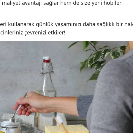
m maliyet avantajı sağlar hem de size yeni hobiler
Mersin
İstanbul
eri kullanarak günlük yaşamınızı daha sağlıklı bir hal
cihleriniz çevrenizi etkiler!
İzmir
Kars
Kastamonu
Kayseri
Kırklareli
Kırşehir
Kocaeli
Konya
Kütahya