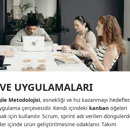
Samsun
Siirt
Sinop
Sivas
Tekirdağ
Tokat
Trabzon
I VE UYGULAMALARI
Tunceli
ile Metodolojisi
, esnekliği ve hız kazanmayı hedefler
Şanlıurfa
ygulama çerçevesidir. Kendi içindeki
kanban
öğeleri
rmak için kullanılır. Scrum, sprint adı verilen döngülerd
Uşak
eler içinde ürün geliştirilmesine odaklanır. Takım
Van