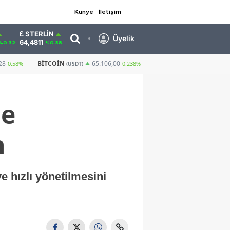
Künye
İletişim
STERLIN
Üyelik
64,4811
%0.32
%0.38
GRAM ALTIN
6.660,55
CUMHURIYET ALTIN
65.106,00
2,59%
0.238%
le
n
e hızlı yönetilmesini