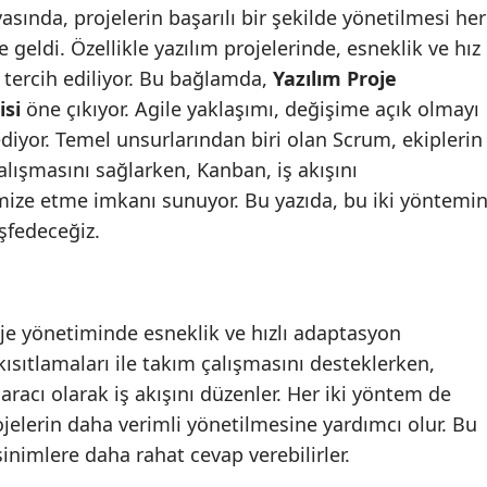
sında, projelerin başarılı bir şekilde yönetilmesi her
Edirne
eldi. Özellikle yazılım projelerinde, esneklik ve hız
Elazığ
 tercih ediliyor. Bu bağlamda,
Yazılım Proje
isi
öne çıkıyor. Agile yaklaşımı, değişime açık olmayı
Erzincan
 ediyor. Temel unsurlarından biri olan Scrum, ekiplerin
Erzurum
çalışmasını sağlarken, Kanban, iş akışını
imize etme imkanı sunuyor. Bu yazıda, bu iki yöntemi
Eskişehir
eşfedeceğiz.
Gaziantep
Giresun
oje yönetiminde esneklik ve hızlı adaptasyon
Gümüşhane
sıtlamaları ile takım çalışmasını desteklerken,
Hakkari
racı olarak iş akışını düzenler. Her iki yöntem de
rojelerin daha verimli yönetilmesine yardımcı olur. Bu
Hatay
inimlere daha rahat cevap verebilirler.
Isparta