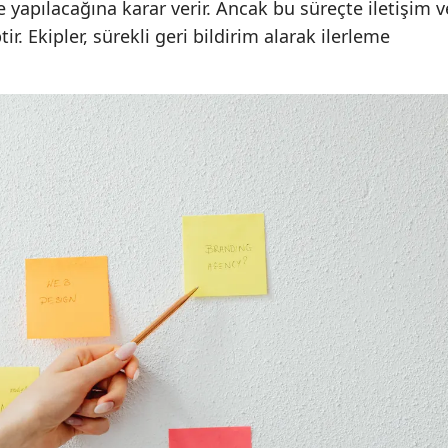
e yapılacağına karar verir. Ancak bu süreçte iletişim v
tir. Ekipler, sürekli geri bildirim alarak ilerleme
Yozgat
Zonguldak
Aksaray
Bayburt
Karaman
Kırıkkale
Batman
Şırnak
Bartın
Ardahan
Iğdır