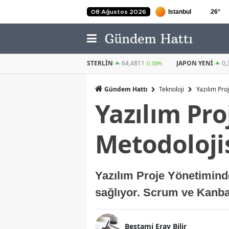
26
°
08 Ağustos 2026
STERLIN
64,4811
JAPON YENI
0,3036
KUVEYT DINARI
0.38%
0.6%
Gündem Hattı
Teknoloji
Yazılım Pro
Yazılım Pr
Metodoloji
Yazılım Proje Yönetiminde
sağlıyor. Scrum ve Kanba
Bestami Eray Bilir