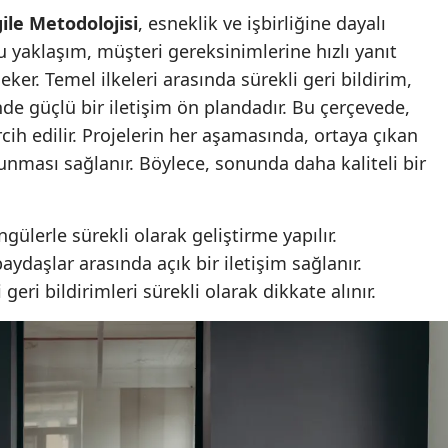
ile Metodolojisi
, esneklik ve işbirliğine dayalı
Malatya
u yaklaşım, müşteri gereksinimlerine hızlı yanıt
Manisa
eker. Temel ilkeleri arasında sürekli geri bildirim,
inde güçlü bir iletişim ön plandadır. Bu çerçevede,
Kahramanmaraş
cih edilir. Projelerin her aşamasında, ortaya çıkan
Mardin
nması sağlanır. Böylece, sonunda daha kaliteli bir
Muğla
gülerle sürekli olarak geliştirme yapılır.
Muş
aydaşlar arasında açık bir iletişim sağlanır.
Nevşehir
geri bildirimleri sürekli olarak dikkate alınır.
Niğde
Ordu
Rize
Sakarya