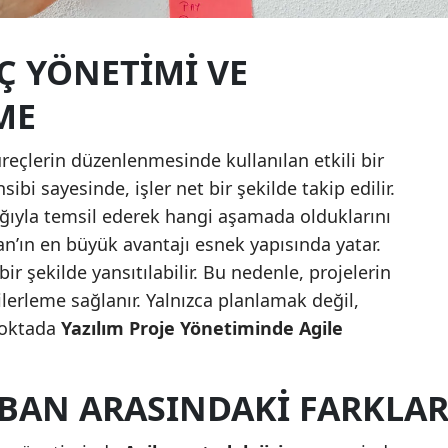
Yalova
Ç YÖNETIMI VE
Karabük
ME
Kilis
reçlerin düzenlenmesinde kullanılan etkili bir
Osmaniye
bi sayesinde, işler net bir şekilde takip edilir.
Düzce
ılığıyla temsil ederek hangi aşamada olduklarını
an’ın en büyük avantajı esnek yapısında yatar.
 bir şekilde yansıtılabilir. Bu nedenle, projelerin
 ilerleme sağlanır. Yalnızca planlamak değil,
noktada
Yazılım Proje Yönetiminde Agile
BAN ARASINDAKI FARKLA