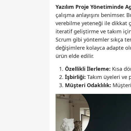
Yazılım Proje Yönetiminde Ag
çalışma anlayışını benimser. B
verebilme yeteneği ile dikkat ç
iteratif geliştirme ve takım iç
Scrum gibi yöntemler sıkça ter
değişimlere kolayca adapte olu
ürün elde edilir.
Özellikli İlerleme:
Kısa dön
İşbirliği:
Takım üyeleri ve p
Müşteri Odaklılık:
Müşteri 