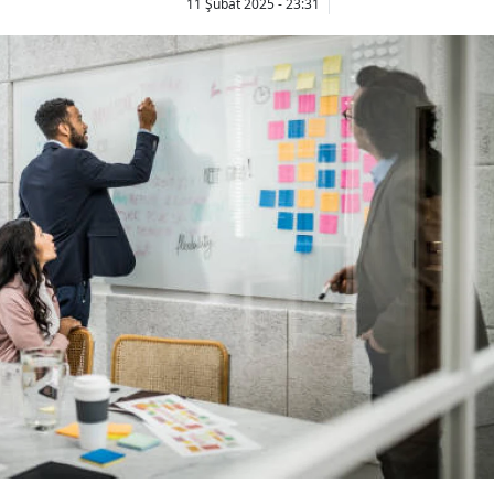
11 Şubat 2025 - 23:31
Bilecik
Bingöl
Bitlis
Bolu
Burdur
Bursa
Çanakkale
Çankırı
Çorum
Denizli
Diyarbakır