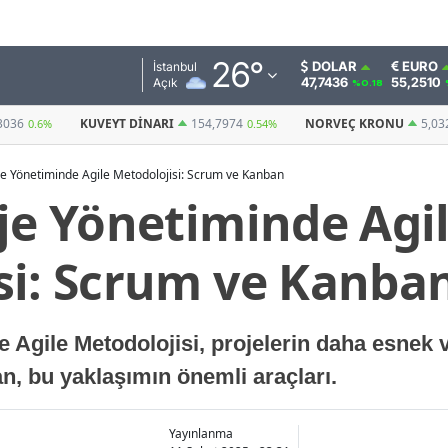
Adana
26
°
DOLAR
EURO
İstanbul
47,7436
55,2510
Açık
%0.18
Adıyaman
154,7974
NORVEÇ KRONU
5,0328
BITCOIN
0.54%
0.58%
(USDT)
Afyonkarahisar
je Yönetiminde Agile Metodolojisi: Scrum ve Kanban
Ağrı
oje Yönetiminde Agi
Amasya
si: Scrum ve Kanba
Ankara
Antalya
 Agile Metodolojisi, projelerin daha esnek v
Artvin
n, bu yaklaşımın önemli araçları.
Aydın
Balıkesir
Yayınlanma