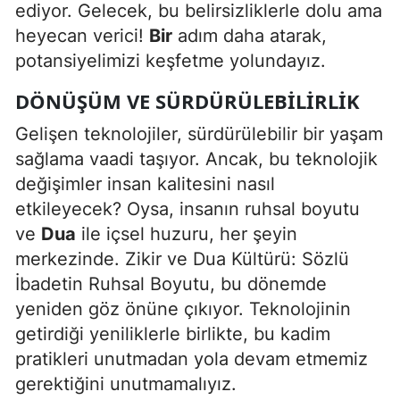
ediyor. Gelecek, bu belirsizliklerle dolu ama
heyecan verici!
Bir
adım daha atarak,
Yalova
potansiyelimizi keşfetme yolundayız.
Karabük
DÖNÜŞÜM VE SÜRDÜRÜLEBILIRLIK
Kilis
Gelişen teknolojiler, sürdürülebilir bir yaşam
Osmaniye
sağlama vaadi taşıyor. Ancak, bu teknolojik
değişimler insan kalitesini nasıl
Düzce
etkileyecek? Oysa, insanın ruhsal boyutu
ve
Dua
ile içsel huzuru, her şeyin
merkezinde. Zikir ve Dua Kültürü: Sözlü
İbadetin Ruhsal Boyutu, bu dönemde
yeniden göz önüne çıkıyor. Teknolojinin
getirdiği yeniliklerle birlikte, bu kadim
pratikleri unutmadan yola devam etmemiz
gerektiğini unutmamalıyız.