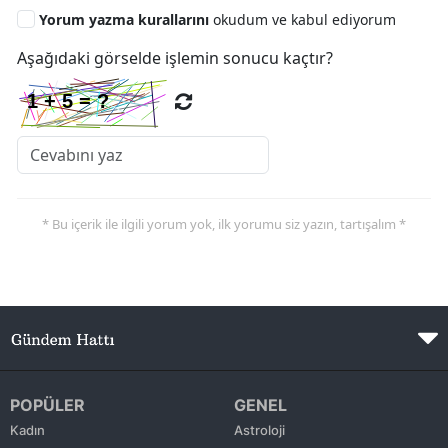
Yorum yazma kurallarını
okudum ve kabul ediyorum
Aşağıdaki görselde işlemin sonucu kaçtır?
* Bu içerik ile ilgili yorum yok, ilk yorumu siz yazın, tartışalım *
POPÜLER
GENEL
Kadın
Astroloji