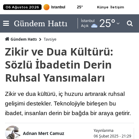
25
°
06 Ağustos 2026
Künye
İletişim
Adana
25
°
İstanbul
Açık
Adıyaman
Gündem Hattı
Tavsiye
Afyonkarahisar
Zikir ve Dua Kültürü:
Ağrı
Sözlü İbadetin Derin
Amasya
Ruhsal Yansımaları
Ankara
Zikir ve dua kültürü, iç huzuru artırarak ruhsal
Antalya
gelişimi destekler. Teknolojiyle birleşen bu
Artvin
ibadet, insanları derin bir bağda bir araya getirir.
Aydın
Yayınlanma
Balıkesir
Adnan Mert Camuz
06 Şubat 2025 - 21:29