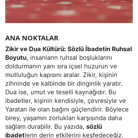
Mersin
İstanbul
İzmir
ANA NOKTALAR
Kars
Zikir ve Dua Kültürü: Sözlü İbadetin Ruhsal
Boyutu
, insanların ruhsal boşluklarını
Kastamonu
doldurmanın yanı sıra içsel huzurun ve
Kayseri
mutluluğun kapısını aralar. Zikir, kişinin
zihninde ve kalbinde bir dinginlik yaratır.
Kırklareli
Dua ise, umut ve teselli kaynağıdır. Bu
Kırşehir
ibadetler, kişinin kendisiyle, çevresiyle ve
Yaratan ile olan bağını güçlendirir. Böylece
Kocaeli
birey, yaşamın zorlukları karşısında daha
Konya
sağlam durabilir. Bu yazıda,
sözlü
ibadet
lerin derin etkilerini keşfedeceğiz.
Kütahya