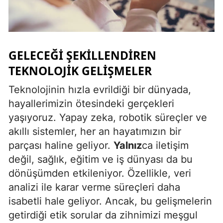
Yozgat
Zonguldak
GELECEĞI ŞEKILLENDIREN
Aksaray
TEKNOLOJIK GELIŞMELER
Bayburt
Teknolojinin hızla evrildiği bir dünyada,
Karaman
hayallerimizin ötesindeki gerçekleri
yaşıyoruz. Yapay zeka, robotik süreçler ve
Kırıkkale
akıllı sistemler, her an hayatımızın bir
Batman
parçası haline geliyor.
Yalnız
ca iletişim
değil, sağlık, eğitim ve iş dünyası da bu
Şırnak
dönüşümden etkileniyor. Özellikle, veri
Bartın
analizi ile karar verme süreçleri daha
isabetli hale geliyor. Ancak, bu gelişmelerin
Ardahan
getirdiği etik sorular da zihnimizi meşgul
Iğdır