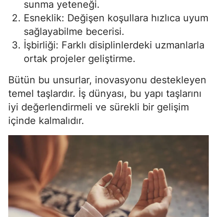
sunma yeteneği.
Samsun
Esneklik: Değişen koşullara hızlıca uyum
sağlayabilme becerisi.
Siirt
İşbirliği: Farklı disiplinlerdeki uzmanlarla
Sinop
ortak projeler geliştirme.
Sivas
Bütün bu unsurlar, inovasyonu destekleyen
temel taşlardır. İş dünyası, bu yapı taşlarını
Tekirdağ
iyi değerlendirmeli ve sürekli bir gelişim
Tokat
içinde kalmalıdır.
Trabzon
Tunceli
Şanlıurfa
Uşak
Van