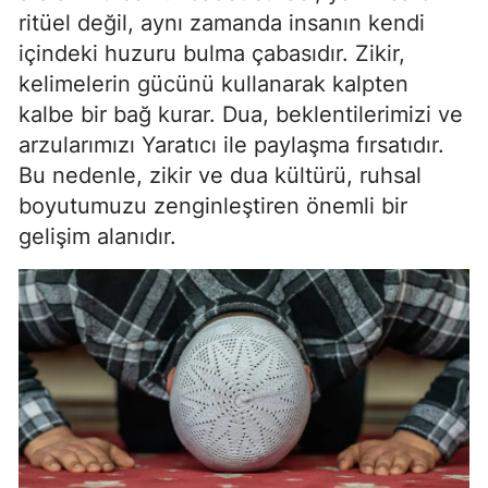
ritüel değil, aynı zamanda insanın kendi
Edirne
içindeki huzuru bulma çabasıdır. Zikir,
Elazığ
kelimelerin gücünü kullanarak kalpten
kalbe bir bağ kurar. Dua, beklentilerimizi ve
Erzincan
arzularımızı Yaratıcı ile paylaşma fırsatıdır.
Erzurum
Bu nedenle, zikir ve dua kültürü, ruhsal
boyutumuzu zenginleştiren önemli bir
Eskişehir
gelişim alanıdır.
Gaziantep
Giresun
Gümüşhane
Hakkari
Hatay
Isparta