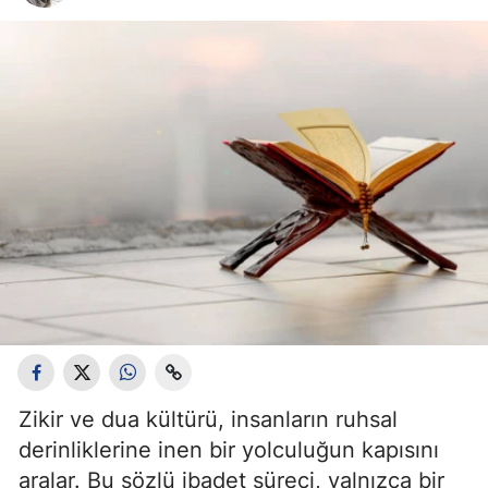
Bilecik
Bingöl
Bitlis
Bolu
Burdur
Bursa
Çanakkale
Çankırı
Çorum
Zikir ve dua kültürü, insanların ruhsal
Denizli
derinliklerine inen bir yolculuğun kapısını
Diyarbakır
aralar. Bu sözlü ibadet süreci, yalnızca bir