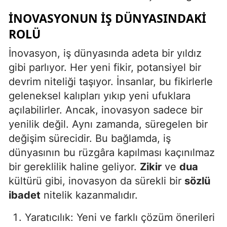
İNOVASYONUN İŞ DÜNYASINDAKI
Malatya
ROLÜ
Manisa
İnovasyon, iş dünyasında adeta bir yıldız
Kahramanmaraş
gibi parlıyor. Her yeni fikir, potansiyel bir
Mardin
devrim niteliği taşıyor. İnsanlar, bu fikirlerle
geleneksel kalıpları yıkıp yeni ufuklara
Muğla
açılabilirler. Ancak, inovasyon sadece bir
Muş
yenilik değil. Aynı zamanda, süregelen bir
değişim sürecidir. Bu bağlamda, iş
Nevşehir
dünyasının bu rüzgâra kapılması kaçınılmaz
Niğde
bir gereklilik haline geliyor.
Zikir
ve
dua
kültürü gibi, inovasyon da sürekli bir
sözlü
Ordu
ibadet
nitelik kazanmalıdır.
Rize
Yaratıcılık: Yeni ve farklı çözüm önerileri
Sakarya