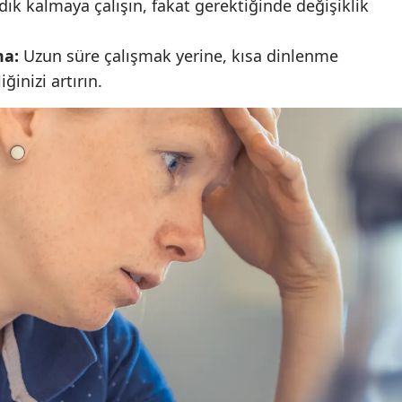
dık kalmaya çalışın, fakat gerektiğinde değişiklik
Samsun
ma:
Uzun süre çalışmak yerine, kısa dinlenme
Siirt
iğinizi artırın.
Sinop
Sivas
Tekirdağ
Tokat
Trabzon
Tunceli
Şanlıurfa
Uşak
Van