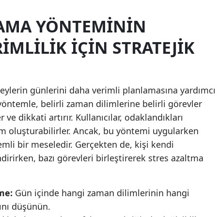
Malatya
AMA YÖNTEMININ
Manisa
IMLILIK İÇIN STRATEJIK
Kahramanmaraş
Mardin
eylerin günlerini daha verimli planlamasına yardımcı
Muğla
 yöntemle, belirli zaman dilimlerine belirli görevler
Muş
 ve dikkati artırır. Kullanıcılar, odaklandıkları
m oluşturabilirler. Ancak, bu yöntemi uygularken
Nevşehir
mli bir meseledir. Gerçekten de, kişi kendi
Niğde
dirirken, bazı görevleri birleştirerek stres azaltma
Ordu
me:
Gün içinde hangi zaman dilimlerinin hangi
Rize
ını düşünün.
Sakarya