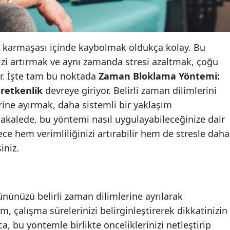
Edirne
Elazığ
 karmaşası içinde kaybolmak oldukça kolay. Bu
Erzincan
mizi artırmak ve aynı zamanda stresi azaltmak, çoğu
or. İşte tam bu noktada
Zaman Bloklama Yöntemi:
Erzurum
retkenlik
devreye giriyor. Belirli zaman dilimlerini
Eskişehir
ine ayırmak, daha sistemli bir yaklaşım
kalede, bu yöntemi nasıl uygulayabileceğinize dair
Gaziantep
ece hem verimliliğinizi artırabilir hem de stresle daha
Giresun
iniz.
Gümüşhane
Hakkari
ününüzü belirli zaman dilimlerine ayrılarak
Hatay
m, çalışma sürelerinizi belirginleştirerek dikkatinizin
Isparta
ca, bu yöntemle birlikte önceliklerinizi netleştirip