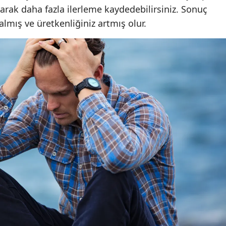
rak daha fazla ilerleme kaydedebilirsiniz. Sonuç
Mersin
almış ve üretkenliğiniz artmış olur.
İstanbul
İzmir
Kars
Kastamonu
Kayseri
Kırklareli
Kırşehir
Kocaeli
Konya
Kütahya