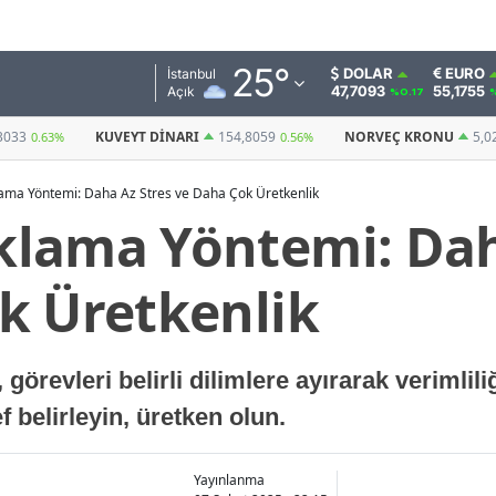
Adana
25
°
DOLAR
EURO
İstanbul
47,7093
55,1755
Açık
%0.17
Adıyaman
I
154,8059
NORVEÇ KRONU
5,0252
BITCOIN
0.56%
0.69%
(USDT)
Afyonkarahisar
ma Yöntemi: Daha Az Stres ve Daha Çok Üretkenlik
Ağrı
lama Yöntemi: Dah
Amasya
k Üretkenlik
Ankara
Antalya
evleri belirli dilimlere ayırarak verimliliği 
Artvin
 belirleyin, üretken olun.
Aydın
Balıkesir
Yayınlanma