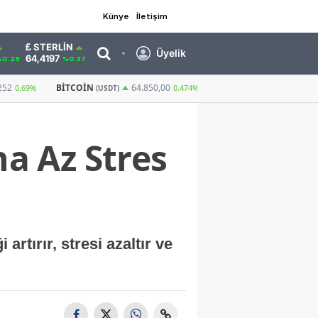
Künye
İletişim
STERLIN
Üyelik
64,4197
%0.29
%0.37
GRAM ALTIN
6.639,14
CUMHURIYET ALTI
64.850,00
2,26%
0.474%
a Az Stres
artırır, stresi azaltır ve