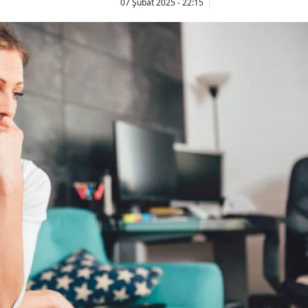
07 Şubat 2025 - 22:15
Bilecik
Bingöl
Bitlis
Bolu
Burdur
Bursa
Çanakkale
Çankırı
Çorum
Denizli
Diyarbakır