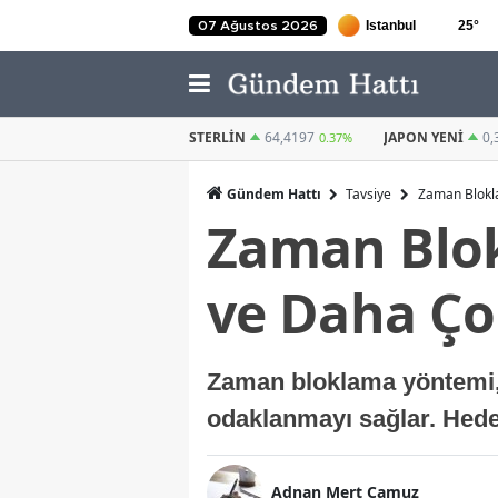
25
°
07 Ağustos 2026
STERLIN
64,4197
JAPON YENI
0,3033
KUVEYT DINAR
0.37%
0.63%
Gündem Hattı
Tavsiye
Zaman Blokla
Zaman Blok
ve Daha Ço
Zaman bloklama yöntemi, gör
odaklanmayı sağlar. Hedef
Adnan Mert Camuz