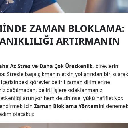
Yozgat
Zonguldak
MINDE ZAMAN BLOKLAMA:
Aksaray
ANIKLILIĞI ARTIRMANIN
Bayburt
Karaman
ha Az Stres ve Daha Çok Üretkenlik
, bireylerin
Kırıkkale
r. Stresle başa çıkmanın etkin yollarından biri olara
Batman
içerisindeki görevler belirli zaman dilimlerine
iniz dağılmadan, belirli işlere odaklanmanız
Şırnak
kenliği artırıyor hem de zihinsel yükü hafifletiyor.
Bartın
lendirmek için
Zaman Bloklama Yöntemi
ni denemek
 adım olacaktır.
Ardahan
Iğdır