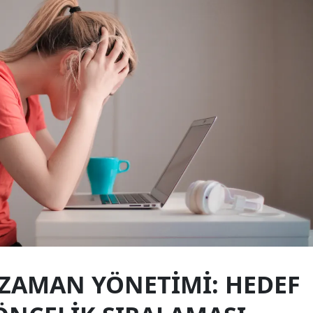
Yalova
Karabük
Kilis
Osmaniye
Düzce
 ZAMAN YÖNETIMI: HEDEF