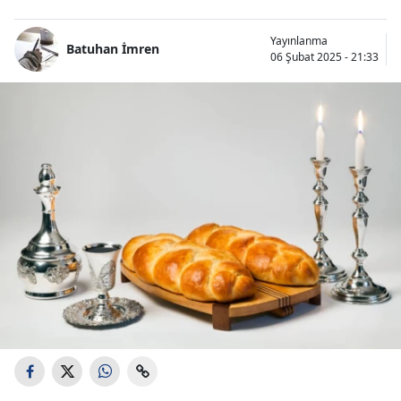
Bilecik
Yayınlanma
Batuhan İmren
Bingöl
06 Şubat 2025 - 21:33
Bitlis
Bolu
Burdur
Bursa
Çanakkale
Çankırı
Çorum
Denizli
Diyarbakır