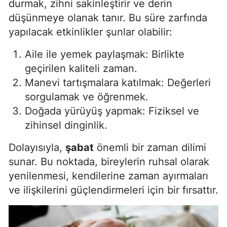
durmak, zihni sakinleştirir ve derin
düşünmeye olanak tanır. Bu süre zarfında
Samsun
yapılacak etkinlikler şunlar olabilir:
Siirt
Aile ile yemek paylaşmak: Birlikte
Sinop
geçirilen kaliteli zaman.
Sivas
Manevi tartışmalara katılmak: Değerleri
sorgulamak ve öğrenmek.
Tekirdağ
Doğada yürüyüş yapmak: Fiziksel ve
Tokat
zihinsel dinginlik.
Trabzon
Dolayısıyla,
şabat
önemli bir zaman dilimi
sunar. Bu noktada, bireylerin ruhsal olarak
Tunceli
yenilenmesi, kendilerine zaman ayırmaları
Şanlıurfa
ve ilişkilerini güçlendirmeleri için bir fırsattır.
Uşak
Van