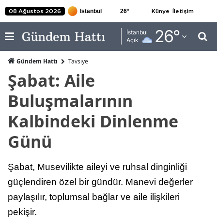
26
°
08 Ağustos 2026
Künye
İletişim
Adana
26
°
İstanbul
Açık
Adıyaman
Gündem Hattı
Tavsiye
Afyonkarahisar
Şabat: Aile
Ağrı
Buluşmalarının
Amasya
Kalbindeki Dinlenme
Ankara
Günü
Antalya
Şabat, Musevilikte aileyi ve ruhsal dinginliği
Artvin
güçlendiren özel bir gündür. Manevi değerler
Aydın
paylaşılır, toplumsal bağlar ve aile ilişkileri
Balıkesir
pekişir.