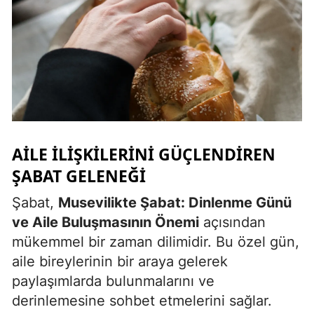
Yozgat
Zonguldak
Aksaray
Bayburt
Karaman
AILE İLIŞKILERINI GÜÇLENDIREN
Kırıkkale
ŞABAT GELENEĞI
Batman
Şabat,
Musevilikte Şabat: Dinlenme Günü
ve Aile Buluşmasının Önemi
açısından
Şırnak
mükemmel bir zaman dilimidir. Bu özel gün,
Bartın
aile bireylerinin bir araya gelerek
paylaşımlarda bulunmalarını ve
Ardahan
derinlemesine sohbet etmelerini sağlar.
Iğdır