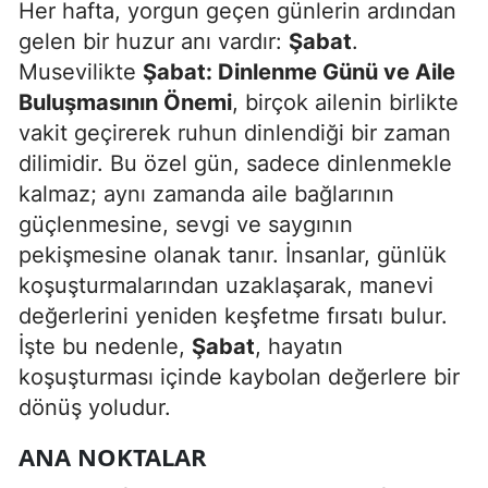
Her hafta, yorgun geçen günlerin ardından
Edirne
gelen bir huzur anı vardır:
Şabat
.
Musevilikte
Şabat: Dinlenme Günü ve Aile
Elazığ
Buluşmasının Önemi
, birçok ailenin birlikte
Erzincan
vakit geçirerek ruhun dinlendiği bir zaman
Erzurum
dilimidir. Bu özel gün, sadece dinlenmekle
kalmaz; aynı zamanda aile bağlarının
Eskişehir
güçlenmesine, sevgi ve saygının
Gaziantep
pekişmesine olanak tanır. İnsanlar, günlük
koşuşturmalarından uzaklaşarak, manevi
Giresun
değerlerini yeniden keşfetme fırsatı bulur.
Gümüşhane
İşte bu nedenle,
Şabat
, hayatın
koşuşturması içinde kaybolan değerlere bir
Hakkari
dönüş yoludur.
Hatay
ANA NOKTALAR
Isparta