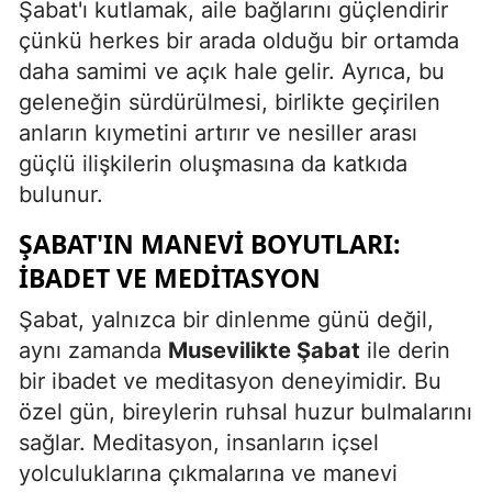
Şabat'ı kutlamak, aile bağlarını güçlendirir
çünkü herkes bir arada olduğu bir ortamda
Yalova
daha samimi ve açık hale gelir. Ayrıca, bu
Karabük
geleneğin sürdürülmesi, birlikte geçirilen
anların kıymetini artırır ve nesiller arası
Kilis
güçlü ilişkilerin oluşmasına da katkıda
Osmaniye
bulunur.
Düzce
ŞABAT'IN MANEVI BOYUTLARI:
İBADET VE MEDITASYON
Şabat, yalnızca bir dinlenme günü değil,
aynı zamanda
Musevilikte Şabat
ile derin
bir ibadet ve meditasyon deneyimidir. Bu
özel gün, bireylerin ruhsal huzur bulmalarını
sağlar. Meditasyon, insanların içsel
yolculuklarına çıkmalarına ve manevi