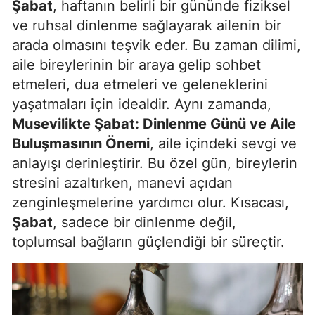
Şabat
, haftanın belirli bir gününde fiziksel
Mersin
ve ruhsal dinlenme sağlayarak ailenin bir
arada olmasını teşvik eder. Bu zaman dilimi,
İstanbul
aile bireylerinin bir araya gelip sohbet
İzmir
etmeleri, dua etmeleri ve geleneklerini
yaşatmaları için idealdir. Aynı zamanda,
Kars
Musevilikte Şabat: Dinlenme Günü ve Aile
Kastamonu
Buluşmasının Önemi
, aile içindeki sevgi ve
anlayışı derinleştirir. Bu özel gün, bireylerin
Kayseri
stresini azaltırken, manevi açıdan
Kırklareli
zenginleşmelerine yardımcı olur. Kısacası,
Şabat
, sadece bir dinlenme değil,
Kırşehir
toplumsal bağların güçlendiği bir süreçtir.
Kocaeli
Konya
Kütahya