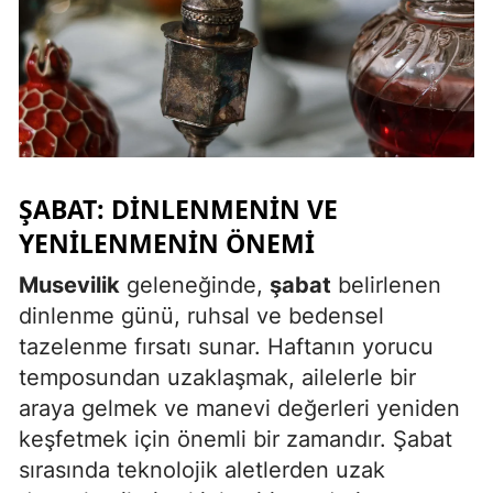
Malatya
Manisa
Kahramanmaraş
Mardin
ŞABAT: DINLENMENIN VE
Muğla
YENILENMENIN ÖNEMI
Muş
Musevilik
geleneğinde,
şabat
belirlenen
Nevşehir
dinlenme günü, ruhsal ve bedensel
tazelenme fırsatı sunar. Haftanın yorucu
Niğde
temposundan uzaklaşmak, ailelerle bir
Ordu
araya gelmek ve manevi değerleri yeniden
keşfetmek için önemli bir zamandır. Şabat
Rize
sırasında teknolojik aletlerden uzak
Sakarya