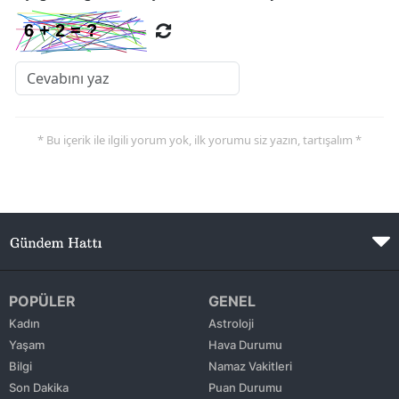
* Bu içerik ile ilgili yorum yok, ilk yorumu siz yazın, tartışalım *
POPÜLER
GENEL
Kadın
Astroloji
Yaşam
Hava Durumu
Bilgi
Namaz Vakitleri
Son Dakika
Puan Durumu