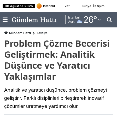
26
°
08 Ağustos 2026
Künye
İletişim
Adana
26
°
İstanbul
Açık
Adıyaman
Gündem Hattı
Tavsiye
Afyonkarahisar
Problem Çözme Becerisi
Ağrı
Geliştirmek: Analitik
Amasya
Düşünce ve Yaratıcı
Ankara
Yaklaşımlar
Antalya
Analitik ve yaratıcı düşünce, problem çözmeyi
Artvin
geliştirir. Farklı disiplinleri birleştirerek inovatif
Aydın
çözümler üretmeye yardımcı olur.
Balıkesir