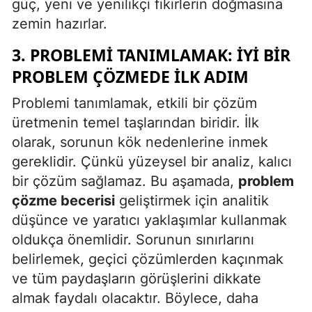
güç, yeni ve yenilikçi fikirlerin doğmasına
zemin hazırlar.
Yalova
3. PROBLEMI TANIMLAMAK: İYI BIR
Karabük
PROBLEM ÇÖZMEDE İLK ADIM
Kilis
Problemi tanımlamak, etkili bir çözüm
Osmaniye
üretmenin temel taşlarından biridir. İlk
olarak, sorunun kök nedenlerine inmek
Düzce
gereklidir. Çünkü yüzeysel bir analiz, kalıcı
bir çözüm sağlamaz. Bu aşamada,
problem
çözme becerisi
geliştirmek için analitik
düşünce ve yaratıcı yaklaşımlar kullanmak
oldukça önemlidir. Sorunun sınırlarını
belirlemek, geçici çözümlerden kaçınmak
ve tüm paydaşların görüşlerini dikkate
almak faydalı olacaktır. Böylece, daha