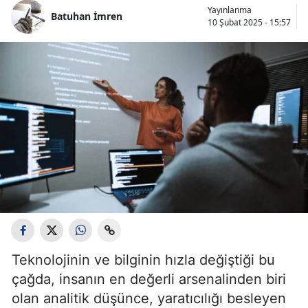
Yayınlanma
Bilecik
Batuhan İmren
10 Şubat 2025 - 15:57
Bingöl
Bitlis
Bolu
Burdur
Bursa
Çanakkale
Çankırı
Çorum
Teknolojinin ve bilginin hızla değiştiği bu
Denizli
çağda, insanın en değerli arsenalinden biri
olan analitik düşünce, yaratıcılığı besleyen
Diyarbakır