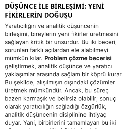
DÜŞÜNCE ILE BIRLEŞIMI: YENI
Yozgat
FIKIRLERIN DOĞUŞU
Zonguldak
Yaratıcılığın ve analitik düşüncenin
birleşimi, bireylerin yeni fikirler üretmesini
Aksaray
sağlayan kritik bir unsurdur. Bu iki beceri,
Bayburt
sorunları farklı açılardan ele alabilmeyi
mümkün kılar.
Problem çözme becerisi
Karaman
geliştirmek, analitik düşünce ve yaratıcı
Kırıkkale
yaklaşımlar arasında sağlam bir köprü kurar.
Batman
Bu şekilde, alışılmışın dışındaki çözümler
üretmek mümkündür. Ancak, bu süreç
Şırnak
bazen karmaşık ve belirsiz olabilir; sonuç
Bartın
olarak yaratıcılığın sağladığı özgürlük,
analitik düşüncenin disiplinine ihtiyaç
Ardahan
duyar. Yani, birbirlerini tamamlayan bu iki
Iğdır