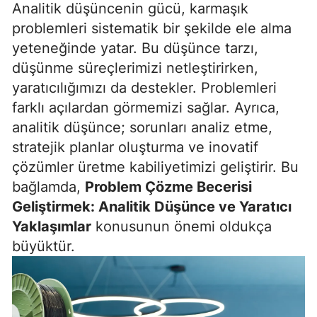
Analitik düşüncenin gücü, karmaşık
Mersin
problemleri sistematik bir şekilde ele alma
yeteneğinde yatar. Bu düşünce tarzı,
İstanbul
düşünme süreçlerimizi netleştirirken,
İzmir
yaratıcılığımızı da destekler. Problemleri
farklı açılardan görmemizi sağlar. Ayrıca,
Kars
analitik düşünce; sorunları analiz etme,
Kastamonu
stratejik planlar oluşturma ve inovatif
Kayseri
çözümler üretme kabiliyetimizi geliştirir. Bu
bağlamda,
Problem Çözme Becerisi
Kırklareli
Geliştirmek: Analitik Düşünce ve Yaratıcı
Kırşehir
Yaklaşımlar
konusunun önemi oldukça
büyüktür.
Kocaeli
Konya
Kütahya