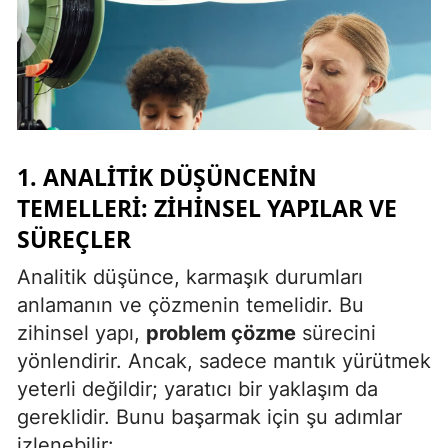
Malatya
Manisa
Kahramanmaraş
Mardin
1. ANALITIK DÜŞÜNCENIN
Muğla
TEMELLERI: ZIHINSEL YAPILAR VE
SÜREÇLER
Muş
Analitik düşünce, karmaşık durumları
Nevşehir
anlamanın ve çözmenin temelidir. Bu
Niğde
zihinsel yapı,
problem çözme
sürecini
Ordu
yönlendirir. Ancak, sadece mantık yürütmek
yeterli değildir; yaratıcı bir yaklaşım da
Rize
gereklidir. Bunu başarmak için şu adımlar
Sakarya
izlenebilir: