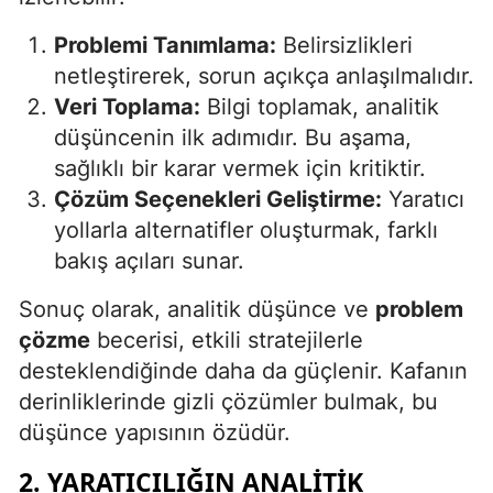
Samsun
Problemi Tanımlama:
Belirsizlikleri
netleştirerek, sorun açıkça anlaşılmalıdır.
Siirt
Veri Toplama:
Bilgi toplamak, analitik
Sinop
düşüncenin ilk adımıdır. Bu aşama,
sağlıklı bir karar vermek için kritiktir.
Sivas
Çözüm Seçenekleri Geliştirme:
Yaratıcı
Tekirdağ
yollarla alternatifler oluşturmak, farklı
bakış açıları sunar.
Tokat
Sonuç olarak, analitik düşünce ve
problem
Trabzon
çözme
becerisi, etkili stratejilerle
Tunceli
desteklendiğinde daha da güçlenir. Kafanın
Şanlıurfa
derinliklerinde gizli çözümler bulmak, bu
düşünce yapısının özüdür.
Uşak
2. YARATICILIĞIN ANALITIK
Van