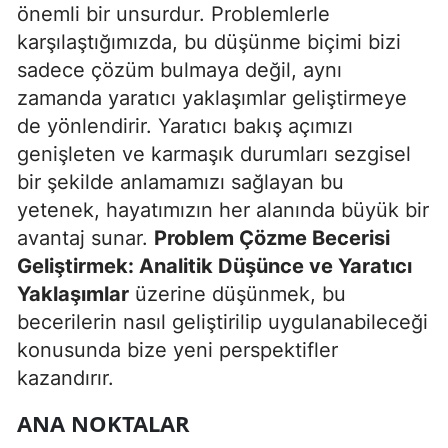
önemli bir unsurdur. Problemlerle
Edirne
karşılaştığımızda, bu düşünme biçimi bizi
Elazığ
sadece çözüm bulmaya değil, aynı
zamanda yaratıcı yaklaşımlar geliştirmeye
Erzincan
de yönlendirir. Yaratıcı bakış açımızı
Erzurum
genişleten ve karmaşık durumları sezgisel
bir şekilde anlamamızı sağlayan bu
Eskişehir
yetenek, hayatımızın her alanında büyük bir
Gaziantep
avantaj sunar.
Problem Çözme Becerisi
Geliştirmek: Analitik Düşünce ve Yaratıcı
Giresun
Yaklaşımlar
üzerine düşünmek, bu
Gümüşhane
becerilerin nasıl geliştirilip uygulanabileceği
konusunda bize yeni perspektifler
Hakkari
kazandırır.
Hatay
ANA NOKTALAR
Isparta