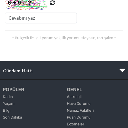
* Bu içerik ile ilgili yorum yok, ilk yorumu siz yazın, tartışalım *
POPÜLER
GENEL
Kadın
Astroloji
Yaşam
Hava Durumu
Bilgi
Namaz Vakitleri
Son Dakika
Puan Durumu
Eczaneler