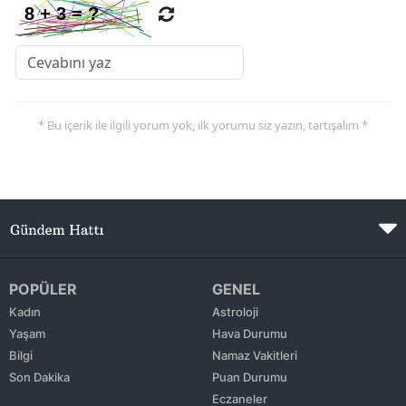
* Bu içerik ile ilgili yorum yok, ilk yorumu siz yazın, tartışalım *
POPÜLER
GENEL
Kadın
Astroloji
Yaşam
Hava Durumu
Bilgi
Namaz Vakitleri
Son Dakika
Puan Durumu
Eczaneler