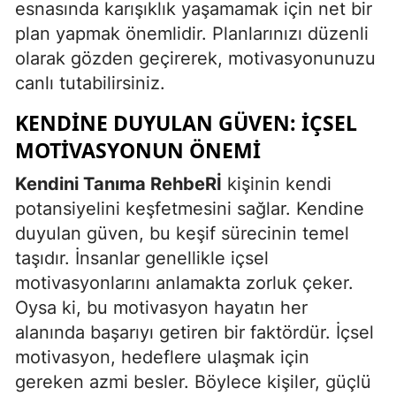
esnasında karışıklık yaşamamak için net bir
plan yapmak önemlidir. Planlarınızı düzenli
Yalova
olarak gözden geçirerek, motivasyonunuzu
Karabük
canlı tutabilirsiniz.
Kilis
KENDINE DUYULAN GÜVEN: İÇSEL
Osmaniye
MOTIVASYONUN ÖNEMI
Düzce
Kendini Tanıma RehbeRİ
kişinin kendi
potansiyelini keşfetmesini sağlar. Kendine
duyulan güven, bu keşif sürecinin temel
taşıdır. İnsanlar genellikle içsel
motivasyonlarını anlamakta zorluk çeker.
Oysa ki, bu motivasyon hayatın her
alanında başarıyı getiren bir faktördür. İçsel
motivasyon, hedeflere ulaşmak için
gereken azmi besler. Böylece kişiler, güçlü