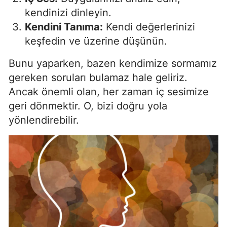
kendinizi dinleyin.
Samsun
Kendini Tanıma:
Kendi değerlerinizi
Siirt
keşfedin ve üzerine düşünün.
Sinop
Bunu yaparken, bazen kendimize sormamız
gereken soruları bulamaz hale geliriz.
Sivas
Ancak önemli olan, her zaman iç sesimize
Tekirdağ
geri dönmektir. O, bizi doğru yola
yönlendirebilir.
Tokat
Trabzon
Tunceli
Şanlıurfa
Uşak
Van