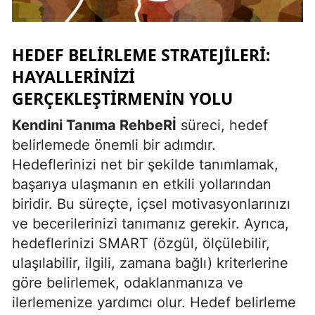
Yozgat
HEDEF BELIRLEME STRATEJILERI:
Zonguldak
HAYALLERINIZI
Aksaray
GERÇEKLEŞTIRMENIN YOLU
Bayburt
Kendini Tanıma RehbeRİ
süreci, hedef
Karaman
belirlemede önemli bir adımdır.
Hedeflerinizi net bir şekilde tanımlamak,
Kırıkkale
başarıya ulaşmanın en etkili yollarından
Batman
biridir. Bu süreçte, içsel motivasyonlarınızı
ve becerilerinizi tanımanız gerekir. Ayrıca,
Şırnak
hedeflerinizi SMART (özgül, ölçülebilir,
Bartın
ulaşılabilir, ilgili, zamana bağlı) kriterlerine
göre belirlemek, odaklanmanıza ve
Ardahan
ilerlemenize yardımcı olur. Hedef belirleme
Iğdır