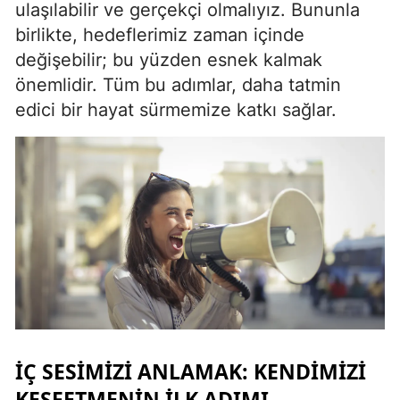
ulaşılabilir ve gerçekçi olmalıyız. Bununla
Mersin
birlikte, hedeflerimiz zaman içinde
değişebilir; bu yüzden esnek kalmak
İstanbul
önemlidir. Tüm bu adımlar, daha tatmin
İzmir
edici bir hayat sürmemize katkı sağlar.
Kars
Kastamonu
Kayseri
Kırklareli
Kırşehir
Kocaeli
Konya
İÇ SESIMIZI ANLAMAK: KENDIMIZI
Kütahya
KEŞFETMENIN İLK ADIMI