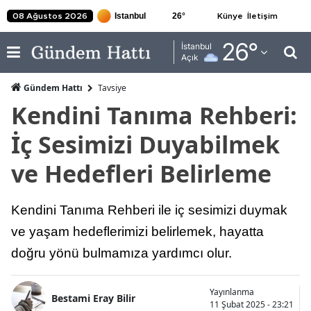
26
°
08 Ağustos 2026
Künye
İletişim
Adana
26
°
İstanbul
Açık
Adıyaman
Gündem Hattı
Tavsiye
Afyonkarahisar
Kendini Tanıma Rehberi:
Ağrı
İç Sesimizi Duyabilmek
Amasya
ve Hedefleri Belirleme
Ankara
Kendini Tanıma Rehberi ile iç sesimizi duymak
Antalya
ve yaşam hedeflerimizi belirlemek, hayatta
Artvin
doğru yönü bulmamıza yardımcı olur.
Aydın
Yayınlanma
Balıkesir
Bestami Eray Bilir
11 Şubat 2025 - 23:21