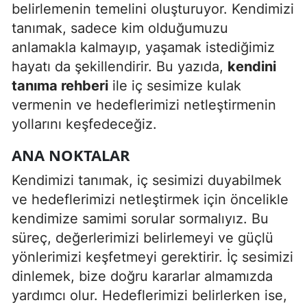
belirlemenin temelini oluşturuyor. Kendimizi
Edirne
tanımak, sadece kim olduğumuzu
Elazığ
anlamakla kalmayıp, yaşamak istediğimiz
hayatı da şekillendirir. Bu yazıda,
kendini
Erzincan
tanıma rehberi
ile iç sesimize kulak
Erzurum
vermenin ve hedeflerimizi netleştirmenin
yollarını keşfedeceğiz.
Eskişehir
ANA NOKTALAR
Gaziantep
Kendimizi tanımak, iç sesimizi duyabilmek
Giresun
ve hedeflerimizi netleştirmek için öncelikle
Gümüşhane
kendimize samimi sorular sormalıyız. Bu
süreç, değerlerimizi belirlemeyi ve güçlü
Hakkari
yönlerimizi keşfetmeyi gerektirir. İç sesimizi
Hatay
dinlemek, bize doğru kararlar almamızda
yardımcı olur. Hedeflerimizi belirlerken ise,
Isparta