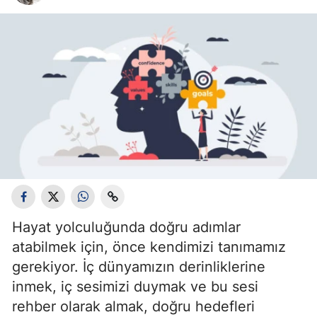
Bilecik
Bingöl
Bitlis
Bolu
Burdur
Bursa
Çanakkale
Çankırı
Hayat yolculuğunda doğru adımlar
atabilmek için, önce kendimizi tanımamız
Çorum
gerekiyor. İç dünyamızın derinliklerine
Denizli
inmek, iç sesimizi duymak ve bu sesi
rehber olarak almak, doğru hedefleri
Diyarbakır