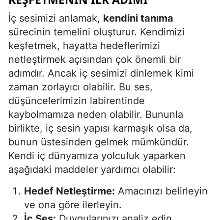
Malatya
İç sesimizi anlamak,
kendini tanıma
sürecinin temelini oluşturur. Kendimizi
Manisa
keşfetmek, hayatta hedeflerimizi
Kahramanmaraş
netleştirmek açısından çok önemli bir
adımdır. Ancak iç sesimizi dinlemek kimi
Mardin
zaman zorlayıcı olabilir. Bu ses,
Muğla
düşüncelerimizin labirentinde
kaybolmamıza neden olabilir. Bununla
Muş
birlikte, iç sesin yapısı karmaşık olsa da,
Nevşehir
bunun üstesinden gelmek mümkündür.
Kendi iç dünyamıza yolculuk yaparken
Niğde
aşağıdaki maddeler yardımcı olabilir:
Ordu
Hedef Netleştirme:
Amacınızı belirleyin
Rize
ve ona göre ilerleyin.
Sakarya
İç Ses:
Duygularınızı analiz edin,