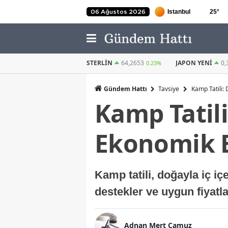
25
°
06 Ağustos 2026
STERLIN
64,2653
JAPON YENI
0,3029
KUVEYT DINAR
0.23%
0.27%
Gündem Hattı
Tavsiye
Kamp Tatili:
Kamp Tatil
Ekonomik B
Kamp tatili, doğayla iç iç
destekler ve uygun fiyatla
Adnan Mert Camuz