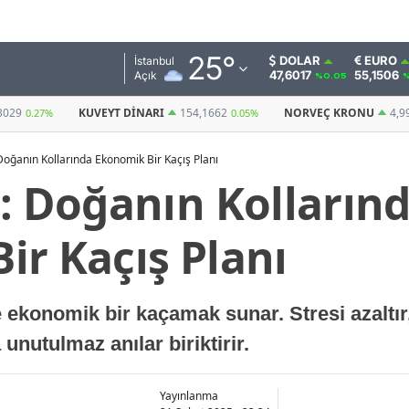
Adana
25
°
DOLAR
EURO
İstanbul
47,6017
55,1506
Açık
%0.05
%
Adıyaman
I
154,1662
NORVEÇ KRONU
4,9981
BITCOIN
0.05%
0.07%
(USDT)
Afyonkarahisar
 Doğanın Kollarında Ekonomik Bir Kaçış Planı
Ağrı
i: Doğanın Kolların
Amasya
ir Kaçış Planı
Ankara
Antalya
e ekonomik bir kaçamak sunar. Stresi azaltır
Artvin
 unutulmaz anılar biriktirir.
Aydın
Balıkesir
Yayınlanma