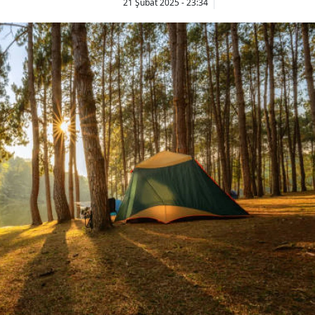
21 Şubat 2025 - 23:34
Bilecik
Bingöl
Bitlis
Bolu
Burdur
Bursa
Çanakkale
Çankırı
Çorum
Denizli
Diyarbakır