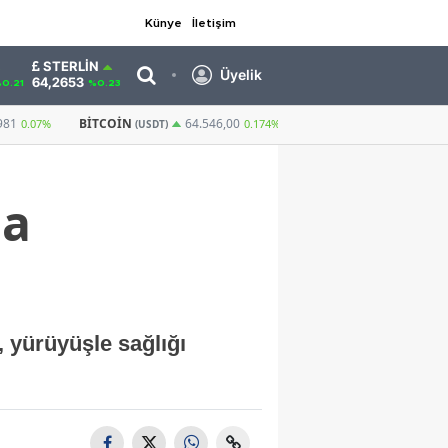
Künye
İletişim
STERLIN
Üyelik
64,2653
0.21
%0.23
GRAM ALTIN
6.554,06
CUMHURIYET ALTI
64.546,00
0,89%
0.174%
da
, yürüyüşle sağlığı