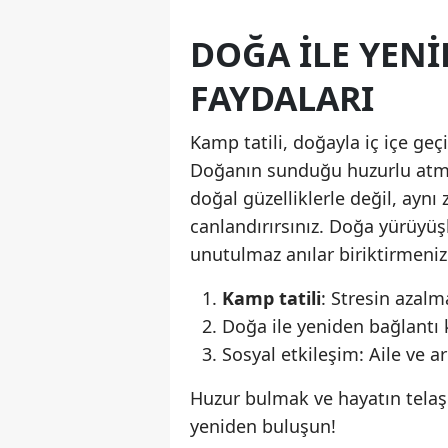
DOĞA ILE YENI
FAYDALARI
Kamp tatili, doğayla iç içe geç
Doğanın sunduğu huzurlu atmosf
doğal güzelliklerle değil, aynı
canlandırırsınız. Doğa yürüyüşl
unutulmaz anılar biriktirmenizi
Kamp tatili
: Stresin azalm
Doğa ile yeniden bağlantı
Sosyal etkileşim: Aile ve a
Huzur bulmak ve hayatın telaşı
yeniden buluşun!