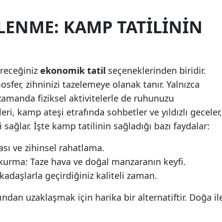
Malatya
LENME: KAMP TATILININ
Manisa
Kahramanmaraş
ireceğiniz
ekonomik tatil
seçeneklerinden biridir.
Mardin
er, zihninizi tazelemeye olanak tanır. Yalnızca
Muğla
 zamanda fiziksel aktivitelerle de ruhunuzu
eri, kamp ateşi etrafında sohbetler ve yıldızlı geceler,
Muş
 sağlar. İşte kamp tatilinin sağladığı bazı faydalar:
Nevşehir
ası ve zihinsel rahatlama.
Niğde
 kurma: Taze hava ve doğal manzaranın keyfi.
rkadaşlarla geçirdiğiniz kaliteli zaman.
Ordu
ndan uzaklaşmak için harika bir alternatiftir. Doğa il
Rize
Sakarya