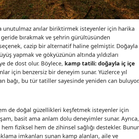
Edirne
Elazığ
a unutulmaz anılar biriktirmek isteyenler için harika
Erzincan
esi geride bırakmak ve şehrin gürültüsünden
eçenek, cazip bir alternatif haline gelmiştir. Doğayla
Erzurum
rüyüş yapmak ve gökyüzünün altında yıldızları
Eskişehir
ye de dost olur. Böylece,
kamp tatili: doğayla iç içe
lar için benzersiz bir deneyim sunar. Yüzlerce yıl
Gaziantep
n bağı, bu tür tatiller sayesinde yeniden can buluyor
Giresun
Gümüşhane
 de doğal güzellikleri keşfetmek isteyenler için
Hakkari
aşam, basit ama anlam dolu deneyimler sunar. Ayrıca,
Hatay
, hem fiziksel hem de zihinsel sağlığı destekler. Bunu
Isparta
naklama imkanları sunan kamp alanları, aile ve