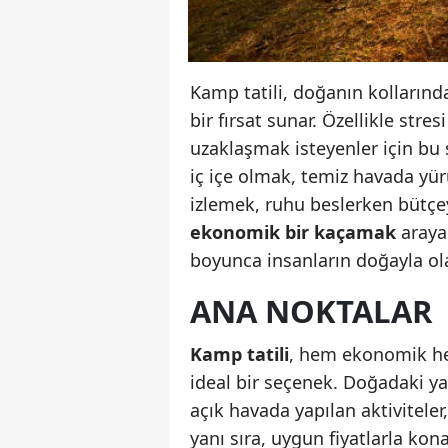
Kamp tatili, doğanın kollarınd
bir fırsat sunar. Özellikle str
uzaklaşmak isteyenler için bu s
iç içe olmak, temiz havada yü
izlemek, ruhu beslerken bütçe
ekonomik bir kaçamak
arayan
boyunca insanların doğayla ola
ANA NOKTALAR
Kamp tatili
, hem ekonomik hem
ideal bir seçenek. Doğadaki y
açık havada yapılan aktiviteler
yanı sıra, uygun fiyatlarla ko