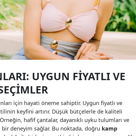
Yalova
Karabük
Kilis
Osmaniye
Düzce
ARI: UYGUN FIYATLI VE
SEÇIMLER
arı için hayati öneme sahiptir. Uygun fiyatlı ve
ilinin keyfini artırır. Düşük bütçelerle de kaliteli
eğin, hafif çantalar, dayanıklı uyku tulumları ve
lu bir deneyim sağlar. Bu noktada, doğru
kamp