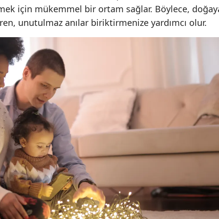
irmek için mükemmel bir ortam sağlar. Böylece, doğay
Mersin
iren, unutulmaz anılar biriktirmenize yardımcı olur.
İstanbul
İzmir
Kars
Kastamonu
Kayseri
Kırklareli
Kırşehir
Kocaeli
Konya
Kütahya