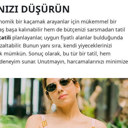
NIZI DÜŞÜRÜN
Yozgat
konomik bir kaçamak arayanlar için mükemmel bir
Zonguldak
aş başa kalınabilir hem de bütçenizi sarsmadan tatil
Aksaray
atili
planlayanlar, uygun fiyatlı alanlar bulduğunda
ltabilir. Bunun yanı sıra, kendi yiyeceklerinizi
Bayburt
k mümkün. Sonuç olarak, bu tür bir tatil, hem
Karaman
deneyim sunar. Unutmayın, harcamalarınızı minimize
!
Kırıkkale
Batman
Şırnak
Bartın
Ardahan
Iğdır