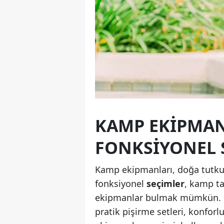
KAMP EKIPMANL
FONKSIYONEL 
Kamp ekipmanları, doğa tutkunl
fonksiyonel
seçimler
, kamp tat
ekipmanlar bulmak mümkün. Örn
pratik pişirme setleri, konfor