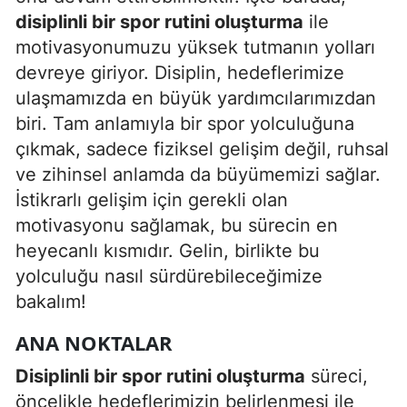
disiplinli bir spor rutini oluşturma
ile
Edirne
motivasyonumuzu yüksek tutmanın yolları
Elazığ
devreye giriyor. Disiplin, hedeflerimize
ulaşmamızda en büyük yardımcılarımızdan
Erzincan
biri. Tam anlamıyla bir spor yolculuğuna
Erzurum
çıkmak, sadece fiziksel gelişim değil, ruhsal
Eskişehir
ve zihinsel anlamda da büyümemizi sağlar.
İstikrarlı gelişim için gerekli olan
Gaziantep
motivasyonu sağlamak, bu sürecin en
Giresun
heyecanlı kısmıdır. Gelin, birlikte bu
yolculuğu nasıl sürdürebileceğimize
Gümüşhane
bakalım!
Hakkari
ANA NOKTALAR
Hatay
Disiplinli bir spor rutini oluşturma
süreci,
Isparta
öncelikle hedeflerimizin belirlenmesi ile