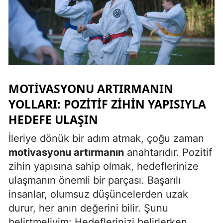
Yozgat
Zonguldak
Aksaray
Bayburt
MOTIVASYONU ARTIRMANIN
Karaman
YOLLARI: POZITIF ZIHIN YAPISIYLA
HEDEFE ULAŞIN
Kırıkkale
İleriye dönük bir adım atmak, çoğu zaman
Batman
motivasyonu artırmanın
anahtarıdır. Pozitif
Şırnak
zihin yapısına sahip olmak, hedeflerinize
ulaşmanın önemli bir parçası. Başarılı
Bartın
insanlar, olumsuz düşüncelerden uzak
Ardahan
durur, her anın değerini bilir. Şunu
belirtmeliyim: Hedeflerinizi belirlerken,
Iğdır