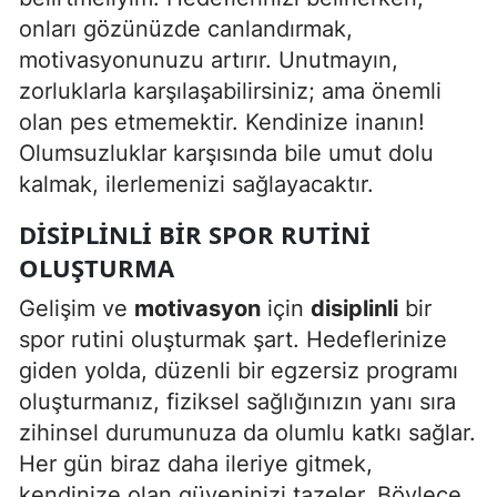
onları gözünüzde canlandırmak,
Yalova
motivasyonunuzu artırır. Unutmayın,
zorluklarla karşılaşabilirsiniz; ama önemli
Karabük
olan pes etmemektir. Kendinize inanın!
Kilis
Olumsuzluklar karşısında bile umut dolu
Osmaniye
kalmak, ilerlemenizi sağlayacaktır.
Düzce
DISIPLINLI BIR SPOR RUTINI
OLUŞTURMA
Gelişim ve
motivasyon
için
disiplinli
bir
spor rutini oluşturmak şart. Hedeflerinize
giden yolda, düzenli bir egzersiz programı
oluşturmanız, fiziksel sağlığınızın yanı sıra
zihinsel durumunuza da olumlu katkı sağlar.
Her gün biraz daha ileriye gitmek,
kendinize olan güveninizi tazeler. Böylece,