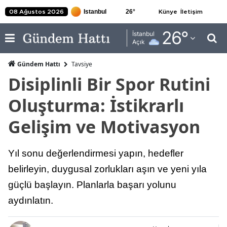
26
°
08 Ağustos 2026
Künye
İletişim
Adana
26
°
İstanbul
Açık
Adıyaman
Gündem Hattı
Tavsiye
Afyonkarahisar
Disiplinli Bir Spor Rutini
Ağrı
Oluşturma: İstikrarlı
Amasya
Gelişim ve Motivasyon
Ankara
Yıl sonu değerlendirmesi yapın, hedefler
Antalya
belirleyin, duygusal zorlukları aşın ve yeni yıla
Artvin
güçlü başlayın. Planlarla başarı yolunu
Aydın
aydınlatın.
Balıkesir