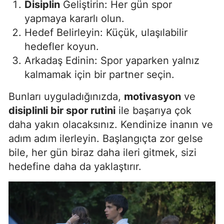
Disiplin
Geliştirin: Her gün spor
Samsun
yapmaya kararlı olun.
Hedef Belirleyin: Küçük, ulaşılabilir
Siirt
hedefler koyun.
Sinop
Arkadaş Edinin: Spor yaparken yalnız
kalmamak için bir partner seçin.
Sivas
Bunları uyguladığınızda,
motivasyon
ve
Tekirdağ
disiplinli bir spor rutini
ile başarıya çok
Tokat
daha yakın olacaksınız. Kendinize inanın ve
adım adım ilerleyin. Başlangıçta zor gelse
Trabzon
bile, her gün biraz daha ileri gitmek, sizi
Tunceli
hedefine daha da yaklaştırır.
Şanlıurfa
Uşak
Van