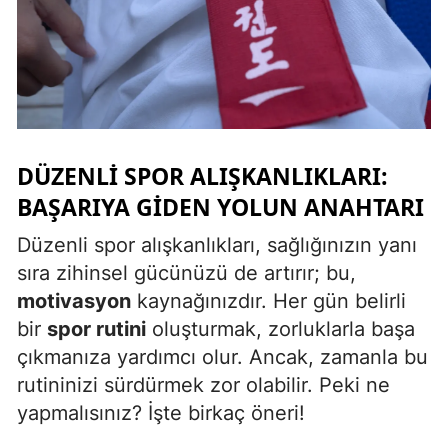
Malatya
Manisa
Kahramanmaraş
Mardin
DÜZENLI SPOR ALIŞKANLIKLARI:
Muğla
BAŞARIYA GIDEN YOLUN ANAHTARI
Muş
Düzenli spor alışkanlıkları, sağlığınızın yanı
sıra zihinsel gücünüzü de artırır; bu,
Nevşehir
motivasyon
kaynağınızdır. Her gün belirli
Niğde
bir
spor rutini
oluşturmak, zorluklarla başa
çıkmanıza yardımcı olur. Ancak, zamanla bu
Ordu
rutininizi sürdürmek zor olabilir. Peki ne
Rize
yapmalısınız? İşte birkaç öneri!
Sakarya