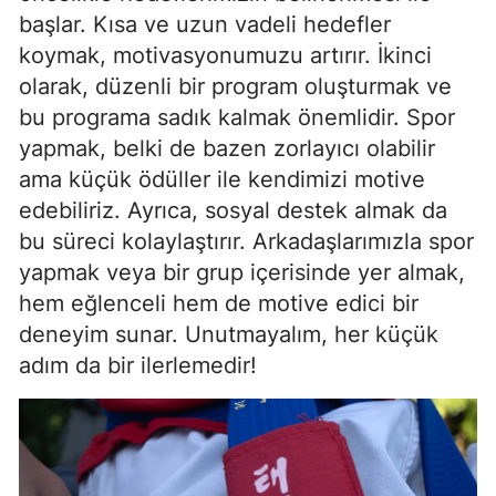
başlar. Kısa ve uzun vadeli hedefler
Mersin
koymak, motivasyonumuzu artırır. İkinci
İstanbul
olarak, düzenli bir program oluşturmak ve
bu programa sadık kalmak önemlidir. Spor
İzmir
yapmak, belki de bazen zorlayıcı olabilir
Kars
ama küçük ödüller ile kendimizi motive
edebiliriz. Ayrıca, sosyal destek almak da
Kastamonu
bu süreci kolaylaştırır. Arkadaşlarımızla spor
Kayseri
yapmak veya bir grup içerisinde yer almak,
hem eğlenceli hem de motive edici bir
Kırklareli
deneyim sunar. Unutmayalım, her küçük
Kırşehir
adım da bir ilerlemedir!
Kocaeli
Konya
Kütahya