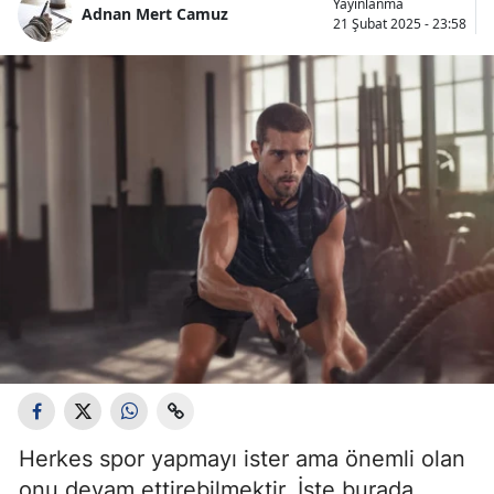
Yayınlanma
Adnan Mert Camuz
Bilecik
21 Şubat 2025 - 23:58
Bingöl
Bitlis
Bolu
Burdur
Bursa
Çanakkale
Çankırı
Çorum
Denizli
Herkes spor yapmayı ister ama önemli olan
Diyarbakır
onu devam ettirebilmektir. İşte burada,