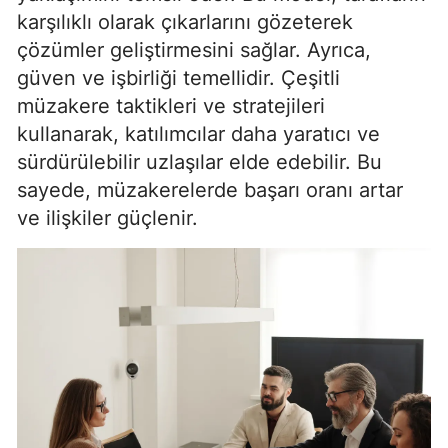
karşılıklı olarak çıkarlarını gözeterek
Mersin
çözümler geliştirmesini sağlar. Ayrıca,
İstanbul
güven ve işbirliği temellidir. Çeşitli
müzakere taktikleri ve stratejileri
İzmir
kullanarak, katılımcılar daha yaratıcı ve
Kars
sürdürülebilir uzlaşılar elde edebilir. Bu
sayede, müzakerelerde başarı oranı artar
Kastamonu
ve ilişkiler güçlenir.
Kayseri
Kırklareli
Kırşehir
Kocaeli
Konya
Kütahya