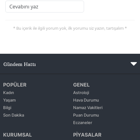
* Bu içerik ile ilgili yorum yok, ilk yorumu siz yazın, tartışalım *
POPÜLER
GENEL
Kadın
Astroloji
Yaşam
Hava Durumu
Bilgi
Namaz Vakitleri
Son Dakika
Puan Durumu
Eczaneler
KURUMSAL
PİYASALAR