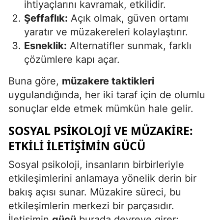
ihtiyaçlarını kavramak, etkilidir.
Samsun
Şeffaflık:
Açık olmak, güven ortamı
yaratır ve müzakereleri kolaylaştırır.
Siirt
Esneklik:
Alternatifler sunmak, farklı
Sinop
çözümlere kapı açar.
Sivas
Buna göre,
müzakere taktikleri
uygulandığında, her iki taraf için de olumlu
Tekirdağ
sonuçlar elde etmek mümkün hale gelir.
Tokat
SOSYAL PSIKOLOJI VE MÜZAKIRE:
Trabzon
ETKILI İLETIŞIMIN GÜCÜ
Tunceli
Sosyal psikoloji, insanların birbirleriyle
etkileşimlerini anlamaya yönelik derin bir
Şanlıurfa
bakış açısı sunar. Müzakire süreci, bu
Uşak
etkileşimlerin merkezi bir parçasıdır.
Van
İletişimin
gücü
burada devreye girer;