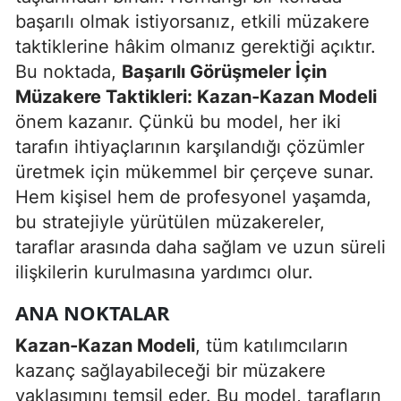
başarılı olmak istiyorsanız, etkili müzakere
Edirne
taktiklerine hâkim olmanız gerektiği açıktır.
Elazığ
Bu noktada,
Başarılı Görüşmeler İçin
Müzakere Taktikleri: Kazan-Kazan Modeli
Erzincan
önem kazanır. Çünkü bu model, her iki
Erzurum
tarafın ihtiyaçlarının karşılandığı çözümler
Eskişehir
üretmek için mükemmel bir çerçeve sunar.
Hem kişisel hem de profesyonel yaşamda,
Gaziantep
bu stratejiyle yürütülen müzakereler,
Giresun
taraflar arasında daha sağlam ve uzun süreli
ilişkilerin kurulmasına yardımcı olur.
Gümüşhane
ANA NOKTALAR
Hakkari
Kazan-Kazan Modeli
, tüm katılımcıların
Hatay
kazanç sağlayabileceği bir müzakere
Isparta
yaklaşımını temsil eder. Bu model, tarafların