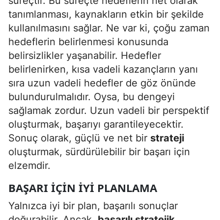
süreçtir. Bu süreçte hedeflerin net olarak
tanımlanması, kaynakların etkin bir şekilde
Yalova
kullanılmasını sağlar. Ne var ki, çoğu zaman
Karabük
hedeflerin belirlenmesi konusunda
belirsizlikler yaşanabilir. Hedefler
Kilis
belirlenirken, kısa vadeli kazançların yanı
Osmaniye
sıra uzun vadeli hedefler de göz önünde
bulundurulmalıdır. Oysa, bu dengeyi
Düzce
sağlamak zordur. Uzun vadeli bir perspektif
oluşturmak, başarıyı garantileyecektir.
Sonuç olarak, güçlü ve net bir
strateji
oluşturmak, sürdürülebilir bir başarı için
elzemdir.
BAŞARI İÇIN İYI PLANLAMA
Yalnızca iyi bir plan, başarılı sonuçlar
doğurabilir. Ancak,
başarılı stratejik