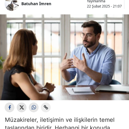
Yayınlanma
Batuhan İmren
Bilecik
22 Şubat 2025 - 21:07
Bingöl
Bitlis
Bolu
Burdur
Bursa
Çanakkale
Çankırı
Çorum
Denizli
Müzakireler, iletişimin ve ilişkilerin temel
Diyarbakır
taşlarından biridir. Herhangi bir konuda