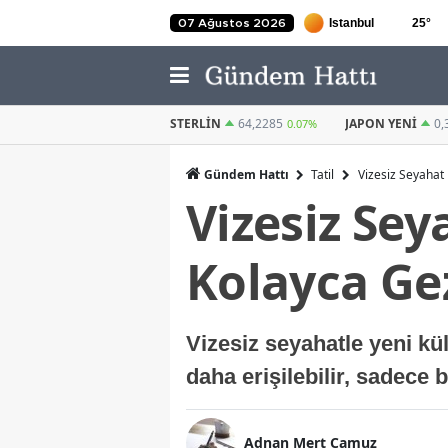
25
°
07 Ağustos 2026
STERLIN
64,2285
JAPON YENI
0,3021
KUVEYT DINAR
0.07%
0.23%
Gündem Hattı
Tatil
Vizesiz Seyahat 
Vizesiz Sey
Kolayca Gez
Vizesiz seyahatle yeni kül
daha erişilebilir, sadece b
Adnan Mert Camuz