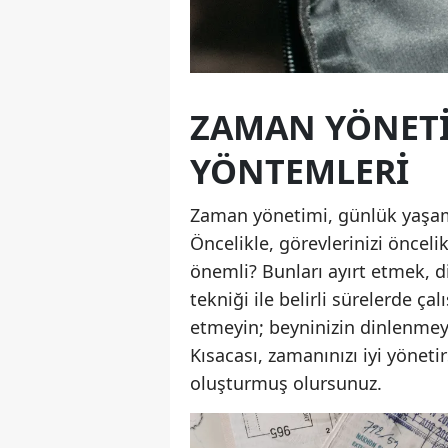
ZAMAN YÖNETI
YÖNTEMLERI
Zaman yönetimi, günlük yaşamı
Öncelikle, görevlerinizi önceli
önemli? Bunları ayırt etmek, di
tekniği ile belirli sürelerde ça
etmeyin; beyninizin dinlenmeye 
Kısacası, zamanınızı iyi yöneti
oluşturmuş olursunuz.