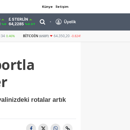
Künye
İletişim
O
STERLIN
Üyelik
1
64,2285
%0
%0.07
GRAM ALTIN
6.581,91
CUMHURIYET ALT
64.350,20
1,38%
-0.824%
portla
er
linizdeki rotalar artık