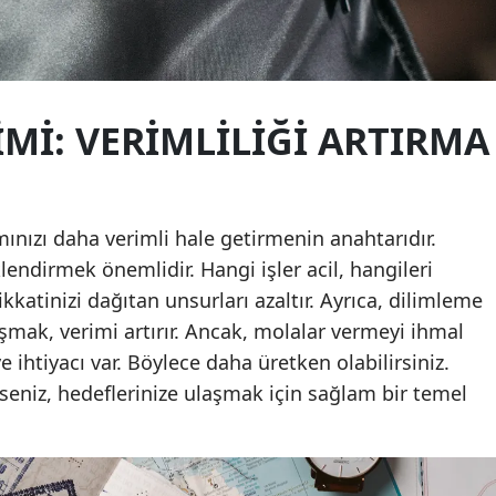
Yozgat
Zonguldak
MI: VERIMLILIĞI ARTIRMA
Aksaray
Bayburt
Karaman
nızı daha verimli hale getirmenin anahtarıdır.
klendirmek önemlidir. Hangi işler acil, hangileri
Kırıkkale
kkatinizi dağıtan unsurları azaltır. Ayrıca, dilimleme
Batman
lışmak, verimi artırır. Ancak, molalar vermeyi ihmal
Şırnak
ihtiyacı var. Böylece daha üretken olabilirsiniz.
rseniz, hedeflerinize ulaşmak için sağlam bir temel
Bartın
Ardahan
Iğdır