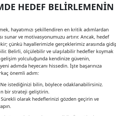
IMDE HEDEF BELIRLEMENIN
Malatya
Manisa
emek, hayatımızı şekillendiren en kritik adımlardan
Kahramanmaraş
itası sunar ve motivasyonumuzu artırır. Ancak, hedef
Mardin
ekir; çünkü hayallerimizle gerçeklerimiz arasında gidi
Muğla
lir. Belirli, ölçülebilir ve ulaşılabilir hedefler koymak
l gelişim yolculuğunda kendinize güvenin,
Muş
r yeni adımda heyecanı hissedin. İşte başarınıza
Nevşehir
rkaç önemli adım:
Niğde
Ne istediğinizi bilin, böylece odaklanabilirsiniz.
n bir strateji geliştirin.
Ordu
Sürekli olarak hedeflerinizi gözden geçirin ve
Rize
apın.
Sakarya