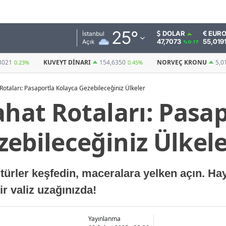
Adana
25
°
DOLAR
EUR
İstanbul
47,7073
55,019
Açık
%0.17
Adıyaman
I
154,6350
NORVEÇ KRONU
5,0134
BITCOIN
0.45%
0.46%
(USDT)
Afyonkarahisar
Rotaları: Pasaportla Kolayca Gezebileceğiniz Ülkeler
Ağrı
ahat Rotaları: Pasa
Amasya
ebileceğiniz Ülkel
Ankara
Antalya
türler keşfedin, maceralara yelken açın. Haya
Artvin
ir valiz uzağınızda!
Aydın
Balıkesir
Yayınlanma