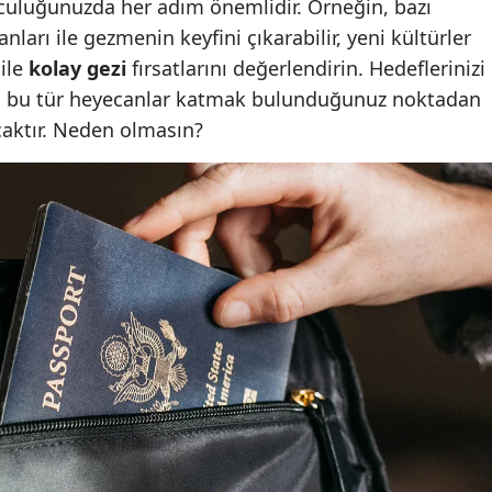
lculuğunuzda her adım önemlidir. Örneğin, bazı
nları ile gezmenin keyfini çıkarabilir, yeni kültürler
Samsun
ile
kolay gezi
fırsatlarını değerlendirin. Hedeflerinizi
Siirt
za bu tür heyecanlar katmak bulunduğunuz noktadan
Sinop
caktır. Neden olmasın?
Sivas
Tekirdağ
Tokat
Trabzon
Tunceli
Şanlıurfa
Uşak
Van