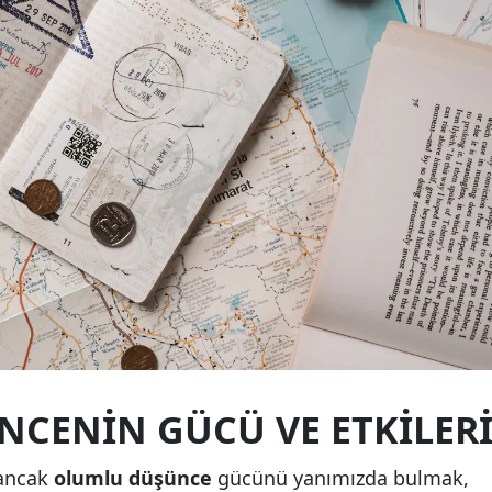
Yalova
Karabük
Kilis
Osmaniye
Düzce
CENIN GÜCÜ VE ETKILER
 ancak
olumlu düşünce
gücünü yanımızda bulmak,