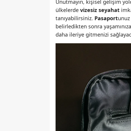
Unutmayın, kişisel gelişim yo
ülkelerde
vizesiz seyahat
imka
tanıyabilirsiniz.
Pasaport
unuz 
belirledikten sonra yaşamını
daha ileriye gitmenizi sağlaya