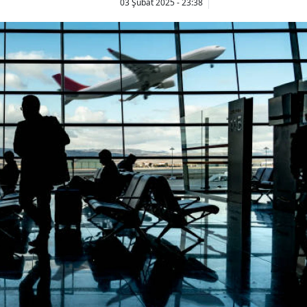
03 Şubat 2025 - 23:38
Bilecik
Bingöl
Bitlis
Bolu
Burdur
Bursa
Çanakkale
Çankırı
Çorum
Denizli
Diyarbakır