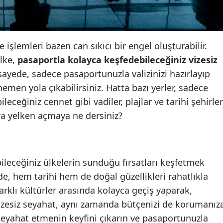
Edirne
Elazığ
 işlemleri bazen can sıkıcı bir engel oluşturabilir.
Erzincan
lke,
pasaportla kolayca keşfedebileceğiniz vizesiz
ayede, sadece pasaportunuzla valizinizi hazırlayıp
Erzurum
hemen yola çıkabilirsiniz. Hatta bazı yerler, sadece
Eskişehir
ileceğiniz cennet gibi vadiler, plajlar ve tarihi şehirler
ra yelken açmaya ne dersiniz?
Gaziantep
Giresun
Gümüşhane
bileceğiniz ülkelerin sunduğu fırsatları keşfetmek
de, hem tarihi hem de doğal güzellikleri rahatlıkla
Hakkari
farklı kültürler arasında kolayca geçiş yaparak,
Hatay
Vizesiz seyahat, aynı zamanda bütçenizi de korumanız
Isparta
i seyahat etmenin keyfini çıkarın ve pasaportunuzla