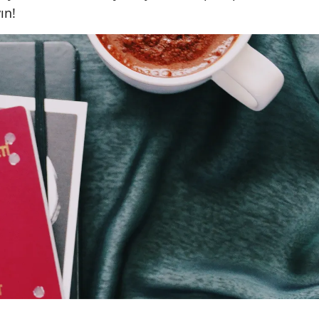
ın!
Mersin
İstanbul
İzmir
Kars
Kastamonu
Kayseri
Kırklareli
Kırşehir
Kocaeli
Konya
Kütahya