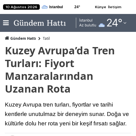
24
°
10 Ağustos 2026
Künye
İletişim
Adana
24
°
İstanbul
Az bulutlu
Adıyaman
Gündem Hattı
Tatil
Afyonkarahisar
Kuzey Avrupa’da Tren
Ağrı
Turları: Fiyort
Amasya
Manzaralarından
Ankara
Uzanan Rota
Antalya
Kuzey Avrupa tren turları, fiyortlar ve tarihi
Artvin
kentlerle unutulmaz bir deneyim sunar. Doğa ve
Aydın
kültürle dolu her rota yeni bir keşif fırsatı sağlar.
Balıkesir