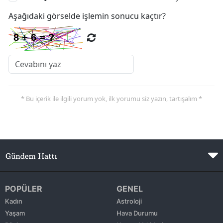
Aşağıdaki görselde işlemin sonucu kaçtır?
* Bu içerik ile ilgili yorum yok, ilk yorumu siz yazın, tartışalım *
POPÜLER
GENEL
Kadın
Astroloji
Yaşam
Hava Durumu