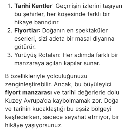
Tarihi Kentler
: Geçmişin izlerini taşıyan
Samsun
bu şehirler, her köşesinde farklı bir
hikaye barındırır.
Siirt
Fiyortlar
: Doğanın en spektaküler
Sinop
eserleri, sizi adeta bir masal diyarına
Sivas
götürür.
Yürüyüş Rotaları: Her adımda farklı bir
Tekirdağ
manzaraya açılan kapılar sunar.
Tokat
B özellikleriyle yolculuğunuzu
Trabzon
zenginleştirebilir. Ancak, bu büyüleyici
fiyort manzarası
ve tarihi değerlerle dolu
Tunceli
Kuzey Avrupa'da kaybolmamak zor. Doğa
Şanlıurfa
ve tarihin kucaklaştığı bu eşsiz bölgeyi
keşfederken, sadece seyahat etmiyor, bir
Uşak
hikâye yaşıyorsunuz.
Van