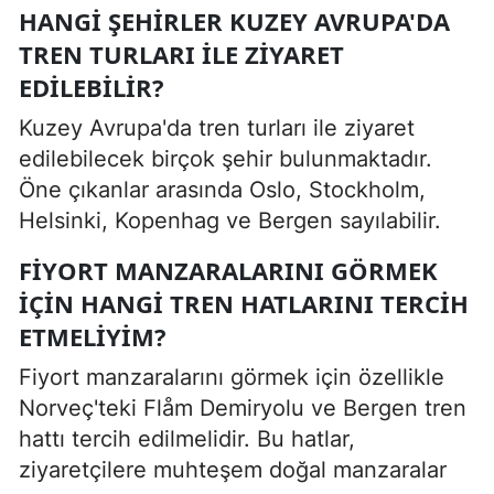
HANGI ŞEHIRLER KUZEY AVRUPA'DA
TREN TURLARI ILE ZIYARET
EDILEBILIR?
Kuzey Avrupa'da tren turları ile ziyaret
edilebilecek birçok şehir bulunmaktadır.
Öne çıkanlar arasında Oslo, Stockholm,
Helsinki, Kopenhag ve Bergen sayılabilir.
FIYORT MANZARALARINI GÖRMEK
IÇIN HANGI TREN HATLARINI TERCIH
ETMELIYIM?
Fiyort manzaralarını görmek için özellikle
Norveç'teki Flåm Demiryolu ve Bergen tren
hattı tercih edilmelidir. Bu hatlar,
ziyaretçilere muhteşem doğal manzaralar