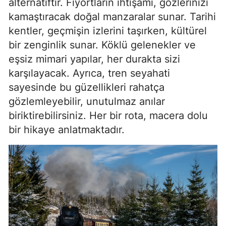
alternatiftir. Fiyortların ihtişamı, gözlerinizi
Mersin
kamaştıracak doğal manzaralar sunar. Tarihi
kentler, geçmişin izlerini taşırken, kültürel
İstanbul
bir zenginlik sunar. Köklü gelenekler ve
İzmir
eşsiz mimari yapılar, her durakta sizi
karşılayacak. Ayrıca, tren seyahati
Kars
sayesinde bu güzellikleri rahatça
Kastamonu
gözlemleyebilir, unutulmaz anılar
biriktirebilirsiniz. Her bir rota, macera dolu
Kayseri
bir hikaye anlatmaktadır.
Kırklareli
Kırşehir
Kocaeli
Konya
Kütahya