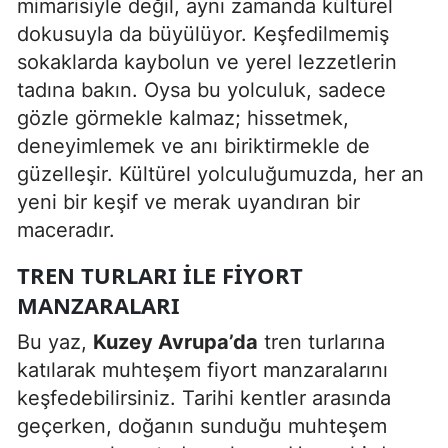
mimarisiyle değil, aynı zamanda kültürel
dokusuyla da büyülüyor. Keşfedilmemiş
Yalova
sokaklarda kaybolun ve yerel lezzetlerin
Karabük
tadına bakın. Oysa bu yolculuk, sadece
gözle görmekle kalmaz; hissetmek,
Kilis
deneyimlemek ve anı biriktirmekle de
Osmaniye
güzelleşir. Kültürel yolculuğumuzda, her an
yeni bir keşif ve merak uyandıran bir
Düzce
maceradır.
TREN TURLARI ILE FIYORT
MANZARALARI
Bu yaz,
Kuzey Avrupa’da
tren turlarına
katılarak muhteşem fiyort manzaralarını
keşfedebilirsiniz. Tarihi kentler arasında
geçerken, doğanın sunduğu muhteşem