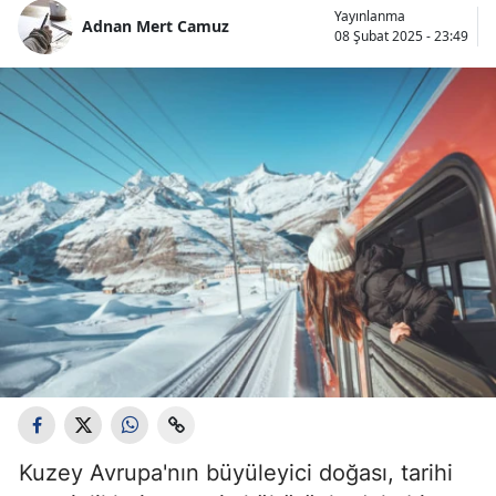
Yayınlanma
Bilecik
Adnan Mert Camuz
08 Şubat 2025 - 23:49
Bingöl
Bitlis
Bolu
Burdur
Bursa
Çanakkale
Çankırı
Çorum
Denizli
Kuzey Avrupa'nın büyüleyici doğası, tarihi
Diyarbakır