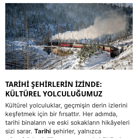
Yozgat
Zonguldak
Aksaray
Bayburt
Karaman
Kırıkkale
TARIHI ŞEHIRLERIN İZINDE:
Batman
KÜLTÜREL YOLCULUĞUMUZ
Şırnak
Kültürel yolculuklar, geçmişin derin izlerini
Bartın
keşfetmek için bir fırsattır. Her adımda,
tarihi binaların ve eski sokakların hikâyeleri
Ardahan
sizi sarar.
Tarihi
şehirler, yalnızca
Iğdır