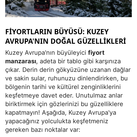
Malatya
Manisa
FIYORTLARIN BÜYÜSÜ: KUZEY
Kahramanmaraş
AVRUPA'NIN DOĞAL GÜZELLIKLERI
Mardin
Kuzey Avrupa'nın büyüleyici
fiyort
Muğla
manzarası
, adeta bir tablo gibi karşınıza
çıkar. Derin derin gökyüzüne uzanan dağlar
Muş
ve sakin sular, ruhunuzu dinlendirirken, bu
Nevşehir
bölgenin tarihi ve kültürel zenginliklerini
keşfetmeye davet eder. Unutulmaz anlar
Niğde
biriktirmek için gözlerinizi bu güzelliklere
Ordu
kapatmayın! Aşağıda, Kuzey Avrupa'ya
yapacağınız yolculukta keşfetmeniz
Rize
gereken bazı noktalar var:
Sakarya