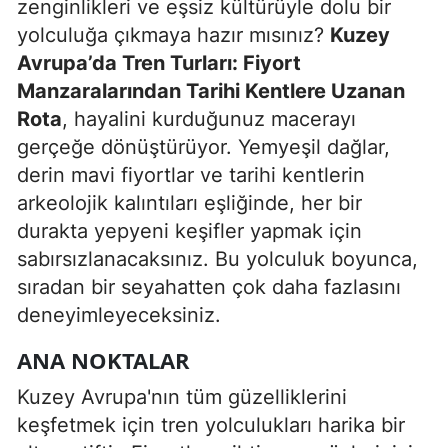
zenginlikleri ve eşsiz kültürüyle dolu bir
Edirne
yolculuğa çıkmaya hazır mısınız?
Kuzey
Avrupa’da Tren Turları: Fiyort
Elazığ
Manzaralarından Tarihi Kentlere Uzanan
Erzincan
Rota
, hayalini kurduğunuz macerayı
gerçeğe dönüştürüyor. Yemyeşil dağlar,
Erzurum
derin mavi fiyortlar ve tarihi kentlerin
Eskişehir
arkeolojik kalıntıları eşliğinde, her bir
durakta yepyeni keşifler yapmak için
Gaziantep
sabırsızlanacaksınız. Bu yolculuk boyunca,
Giresun
sıradan bir seyahatten çok daha fazlasını
Gümüşhane
deneyimleyeceksiniz.
Hakkari
ANA NOKTALAR
Hatay
Kuzey Avrupa'nın tüm güzelliklerini
keşfetmek için tren yolculukları harika bir
Isparta