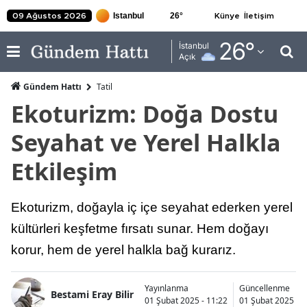
26
°
09 Ağustos 2026
Künye
İletişim
Adana
26
°
İstanbul
Açık
Adıyaman
Gündem Hattı
Tatil
Afyonkarahisar
Ekoturizm: Doğa Dostu
Ağrı
Seyahat ve Yerel Halkla
Amasya
Etkileşim
Ankara
Ekoturizm, doğayla iç içe seyahat ederken yerel
Antalya
kültürleri keşfetme fırsatı sunar. Hem doğayı
Artvin
korur, hem de yerel halkla bağ kurarız.
Aydın
Yayınlanma
Güncellenme
Balıkesir
Bestami Eray Bilir
01 Şubat 2025 - 11:22
01 Şubat 2025 - 1