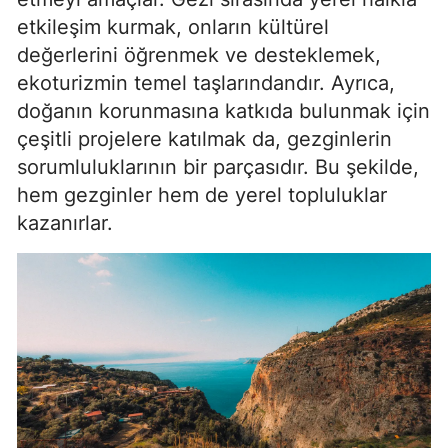
etkileşim kurmak, onların kültürel
Mersin
değerlerini öğrenmek ve desteklemek,
İstanbul
ekoturizmin temel taşlarındandır. Ayrıca,
doğanın korunmasına katkıda bulunmak için
İzmir
çeşitli projelere katılmak da, gezginlerin
Kars
sorumluluklarının bir parçasıdır. Bu şekilde,
Kastamonu
hem gezginler hem de yerel topluluklar
kazanırlar.
Kayseri
Kırklareli
Kırşehir
Kocaeli
Konya
Kütahya