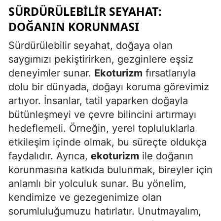
SÜRDÜRÜLEBILIR SEYAHAT:
Yozgat
DOĞANIN KORUNMASI
Zonguldak
Sürdürülebilir seyahat, doğaya olan
saygımızı pekiştirirken, gezginlere eşsiz
Aksaray
deneyimler sunar.
Ekoturizm
fırsatlarıyla
Bayburt
dolu bir dünyada, doğayı koruma görevimiz
Karaman
artıyor. İnsanlar, tatil yaparken doğayla
bütünleşmeyi ve çevre bilincini artırmayı
Kırıkkale
hedeflemeli. Örneğin, yerel topluluklarla
Batman
etkileşim içinde olmak, bu süreçte oldukça
faydalıdır. Ayrıca,
ekoturizm
ile doğanın
Şırnak
korunmasına katkıda bulunmak, bireyler için
Bartın
anlamlı bir yolculuk sunar. Bu yönelim,
kendimize ve gezegenimize olan
Ardahan
sorumluluğumuzu hatırlatır. Unutmayalım,
Iğdır