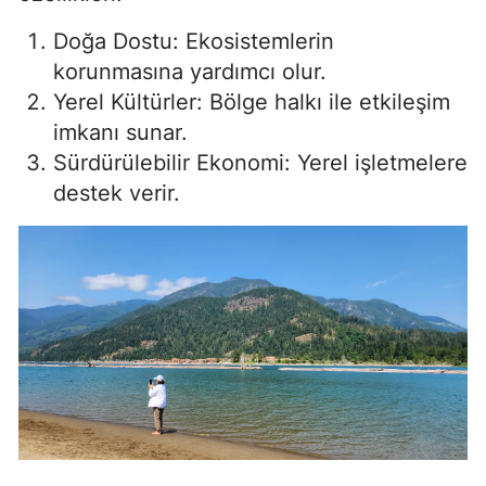
Samsun
Doğa Dostu: Ekosistemlerin
korunmasına yardımcı olur.
Siirt
Yerel Kültürler: Bölge halkı ile etkileşim
Sinop
imkanı sunar.
Sürdürülebilir Ekonomi: Yerel işletmelere
Sivas
destek verir.
Tekirdağ
Tokat
Trabzon
Tunceli
Şanlıurfa
Uşak
Van