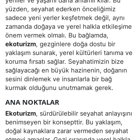
yeniler ve yaşamı daha anlamlı kılar. Bu
Edirne
yüzden, seyahat ederken önceliğimiz
sadece yeni yerler keşfetmek değil, aynı
Elazığ
zamanda doğaya ve yerel halkla etkileşime
Erzincan
önem vermek olmalı. Bu bağlamda,
ekoturizm
, gezginlere doğa dostu bir
Erzurum
yaklaşım sunarak, yerel kültürleri tanıma ve
Eskişehir
koruma fırsatı sağlar. Seyahatimizin bize
sağlayacağı en büyük hazinenin, doğanın
Gaziantep
sesini dinlemek ve insanlarla bir bağ
Giresun
kurmak olduğunu unutmamak gerek.
Gümüşhane
ANA NOKTALAR
Hakkari
Ekoturizm
, sürdürülebilir seyahat anlayışını
benimseyen bir konsepttir. Bu yaklaşım,
Hatay
doğal kaynaklara zarar vermeden seyahat
Isparta
etmeyi amaçlar. Gezi sırasında yerel halkla