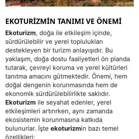
Malatya
EKOTURIZMIN TANIMI VE ÖNEMI
Manisa
Ekoturizm
, doğa ile etkileşim içinde,
Kahramanmaraş
sürdürülebilir ve yerel toplulukları
Mardin
destekleyen bir turizm anlayışıdır. Bu
yaklaşım, doğa dostu faaliyetleri ön planda
Muğla
tutarak, çevreyi koruma ve yerel kültürleri
Muş
tanıtma amacını gütmektedir. Önemi, hem
doğal dengenin korunmasında hem de
Nevşehir
ekonomik sürdürülebilirlikte saklıdır.
Niğde
Ekoturizm
ile seyahat edenler, yerel
etkileşimleri artırırken, aynı zamanda
Ordu
ekosistemin korunmasına katkıda
Rize
bulunurlar. İşte
ekoturizm
in bazı temel
özellikleri:
Sakarya