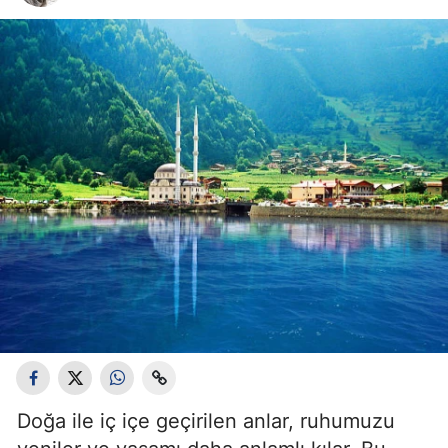
Bilecik
Bingöl
Bitlis
Bolu
Burdur
Bursa
Çanakkale
Çankırı
Çorum
Denizli
Doğa ile iç içe geçirilen anlar, ruhumuzu
Diyarbakır