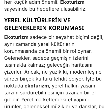
her küçük adım önemli!
Ekoturizm
sayesinde bu hedeflere ulaşabiliriz.
Yalova
YEREL KÜLTÜRLERIN VE
Karabük
GELENEKLERIN KORUNMASI
Kilis
Ekoturizm
sadece bir seyahat biçimi değil,
Osmaniye
aynı zamanda yerel kültürlerin
Düzce
korunmasında da önemli bir rol oynar.
Gelenekler, sadece geçmişin izlerini
taşımakla kalmaz; geleceğin haritasını
çizerler. Ancak, ne yazık ki, modernleşme
süreci birçok kültürü tehdit ediyor. İşte bu
noktada
ekoturizm
, yerel halkın yaşam
tarzını sürdürebilmesi için uzanan bir el
gibidir. Yerel marketlerdeki el yapımı
ürünler, geleneksel müzikler ve danslar, bu