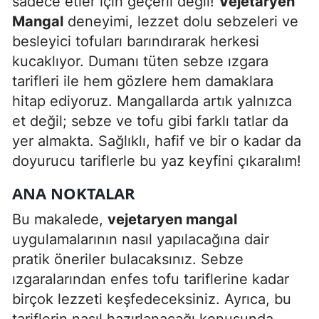
sadece etler için geçerli değil!
Vejetaryen
Edirne
Mangal
deneyimi, lezzet dolu sebzeleri ve
besleyici tofuları barındırarak herkesi
Elazığ
kucaklıyor. Dumanı tüten sebze ızgara
Erzincan
tarifleri ile hem gözlere hem damaklara
hitap ediyoruz. Mangallarda artık yalnızca
Erzurum
et değil; sebze ve tofu gibi farklı tatlar da
Eskişehir
yer almakta. Sağlıklı, hafif ve bir o kadar da
doyurucu tariflerle bu yaz keyfini çıkaralım!
Gaziantep
ANA NOKTALAR
Giresun
Bu makalede,
vejetaryen mangal
Gümüşhane
uygulamalarının nasıl yapılacağına dair
Hakkari
pratik öneriler bulacaksınız. Sebze
ızgaralarından enfes tofu tariflerine kadar
Hatay
birçok lezzeti keşfedeceksiniz. Ayrıca, bu
Isparta
tariflerin nasıl hazırlanacağı konusunda