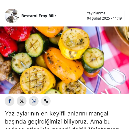
Bilecik
Yayınlanma
Bestami Eray Bilir
Bingöl
04 Şubat 2025 - 11:49
Bitlis
Bolu
Burdur
Bursa
Çanakkale
Çankırı
Çorum
Denizli
Yaz aylarının en keyifli anlarını mangal
başında geçirdiğimizi biliyoruz. Ama bu
Diyarbakır