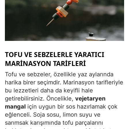
Yalova
Karabük
Kilis
Osmaniye
TOFU VE SEBZELERLE YARATICI
Düzce
MARINASYON TARIFLERI
Tofu ve sebzeler, özellikle yaz aylarında
harika birer seçimdir. Marinasyon tarifleriyle
bu lezzetleri daha da keyifli hale
getirebilirsiniz. Öncelikle,
vejetaryen
mangal
için uygun bir sos hazırlamak çok
eğlenceli. Soja sosu, limon suyu ve
sarımsak karışımında tofu parçalarını