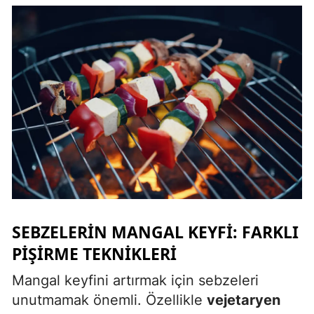
Samsun
Siirt
Sinop
Sivas
Tekirdağ
Tokat
Trabzon
Tunceli
SEBZELERIN MANGAL KEYFI: FARKLI
PIŞIRME TEKNIKLERI
Şanlıurfa
Mangal keyfini artırmak için sebzeleri
Uşak
unutmamak önemli. Özellikle
vejetaryen
Van