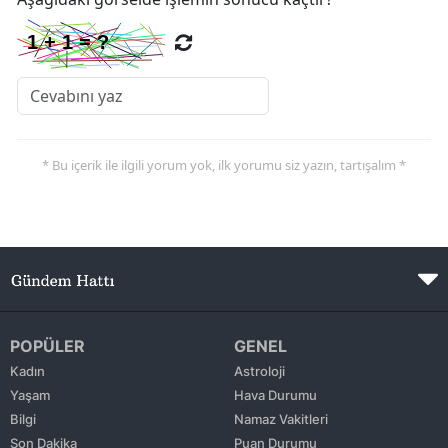
* Bu içerik ile ilgili yorum yok, ilk yorumu siz yazın, tartışalım *
POPÜLER
GENEL
Kadın
Astroloji
Yaşam
Hava Durumu
Bilgi
Namaz Vakitleri
Son Dakika
Puan Durumu