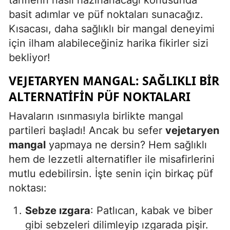
basit adımlar ve püf noktaları sunacağız.
Mersin
Kısacası, daha sağlıklı bir mangal deneyimi
İstanbul
için ilham alabileceğiniz harika fikirler sizi
bekliyor!
İzmir
VEJETARYEN MANGAL: SAĞLIKLI BIR
Kars
ALTERNATIFIN PÜF NOKTALARI
Kastamonu
Havaların ısınmasıyla birlikte mangal
Kayseri
partileri başladı! Ancak bu sefer
vejetaryen
Kırklareli
mangal
yapmaya ne dersin? Hem sağlıklı
hem de lezzetli alternatifler ile misafirlerini
Kırşehir
mutlu edebilirsin. İşte senin için birkaç püf
Kocaeli
noktası:
Konya
Sebze ızgara
: Patlıcan, kabak ve biber
gibi sebzeleri dilimleyip ızgarada pişir.
Kütahya