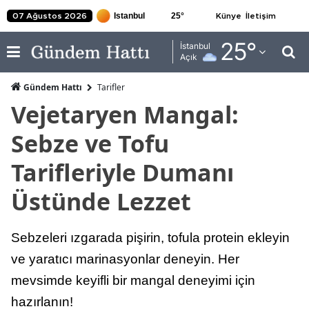
25
°
07 Ağustos 2026
Künye
İletişim
Adana
25
°
İstanbul
Açık
Adıyaman
Gündem Hattı
Tarifler
Afyonkarahisar
Vejetaryen Mangal:
Ağrı
Sebze ve Tofu
Amasya
Tarifleriyle Dumanı
Ankara
Üstünde Lezzet
Antalya
Sebzeleri ızgarada pişirin, tofula protein ekleyin
Artvin
ve yaratıcı marinasyonlar deneyin. Her
Aydın
mevsimde keyifli bir mangal deneyimi için
Balıkesir
hazırlanın!