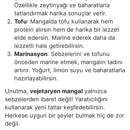
Özellikle zeytinyağı ve baharatlarla
Malatya
tatlandırmak harika sonuçlar verir.
Tofu
: Mangalda tofu kullanarak hem
Manisa
protein alırsın hem de harika bir lezzet
Kahramanmaraş
elde edersin. Marine ederek daha da
Mardin
lezzetli hale getirebilirsin.
Marinasyon
: Sebzelerini ve tofunu
Muğla
önceden marine etmek, mangalın tadını
Muş
artırır. Yoğurt, limon suyu ve baharatlarla
hazırlayabilirsin.
Nevşehir
Unutma,
vejetaryen mangal
yalnızca
Niğde
sebzelerden ibaret değil! Yaratıcılığını
Ordu
kullanarak yeni tatlar keşfedebilirsin.
Herkese uygun bir şeyler bulmak hiç de zor
Rize
değil.
Sakarya