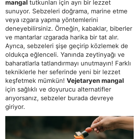
mangal
tutkunları için ayrı bir lezzet
sunuyor. Sebzeleri doğrama, marine etme
Yozgat
veya ızgara yapma yöntemlerini
Zonguldak
deneyebilirsiniz. Örneğin, kabaklar, biberler
ve mantarlar ızgarada harika bir tat alır.
Aksaray
Ayrıca, sebzeleri şişe geçirip közlemek de
Bayburt
oldukça eğlenceli. Yanında zeytinyağı ve
Karaman
baharatlarla tatlandırmayı unutmayın! Farklı
tekniklerle her seferinde yeni bir lezzet
Kırıkkale
keşfetmek mümkün!
Vejetaryen mangal
Batman
için sağlıklı ve doyurucu alternatifler
arıyorsanız, sebzeler burada devreye
Şırnak
giriyor.
Bartın
Ardahan
Iğdır