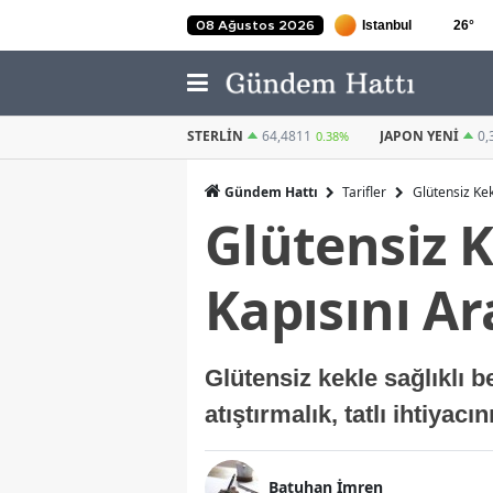
26
°
08 Ağustos 2026
STERLIN
64,4811
JAPON YENI
0,3036
KUVEYT DINARI
0.38%
0.6%
Gündem Hattı
Tarifler
Glütensiz Kek 
Glütensiz K
Kapısını Ar
Glütensiz kekle sağlıklı 
atıştırmalık, tatlı ihtiyacın
Batuhan İmren