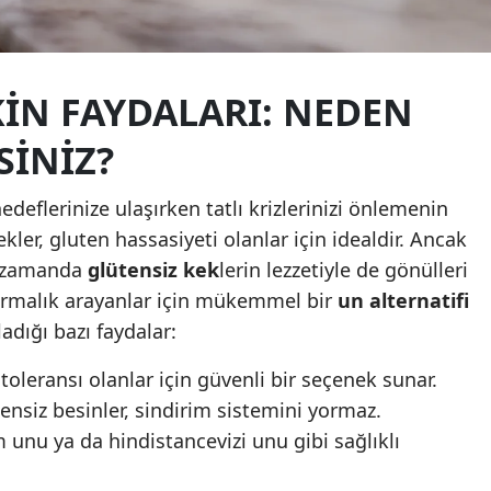
Malatya
Manisa
IN FAYDALARI: NEDEN
Kahramanmaraş
SINIZ?
Mardin
edeflerinize ulaşırken tatlı krizlerinizi önlemenin
Muğla
kler, gluten hassasiyeti olanlar için idealdir. Ancak
Muş
ı zamanda
glütensiz kek
lerin lezzetiyle de gönülleri
ştırmalık arayanlar için mükemmel bir
un alternatifi
Nevşehir
adığı bazı faydalar:
Niğde
toleransı olanlar için güvenli bir seçenek sunar.
Ordu
ensiz besinler, sindirim sistemini yormaz.
Rize
unu ya da hindistancevizi unu gibi sağlıklı
Sakarya