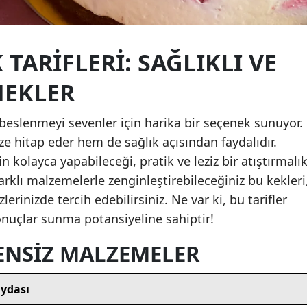
Yozgat
TARIFLERI: SAĞLIKLI VE
Zonguldak
Aksaray
NEKLER
Bayburt
lı beslenmeyi sevenler için harika bir seçenek sunuyor.
Karaman
ze hitap eder hem de sağlık açısından faydalıdır.
n kolayca yapabileceği, pratik ve leziz bir atıştırmalı
Kırıkkale
Farklı malzemelerle zenginleştirebileceğiniz bu kekleri
Batman
zlerinizde tercih edebilirsiniz. Ne var ki, bu tarifler
onuçlar sunma potansiyeline sahiptir!
Şırnak
ENSIZ MALZEMELER
Bartın
Ardahan
ydası
Iğdır