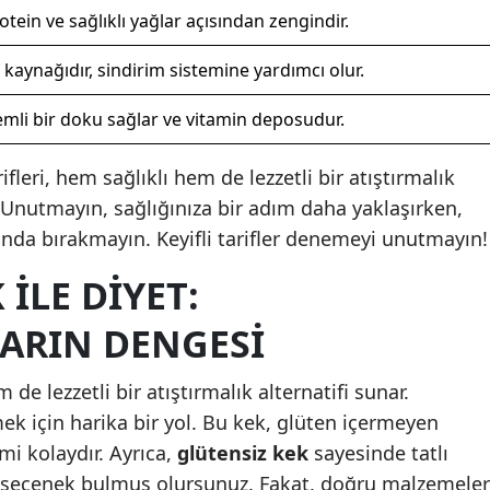
otein ve sağlıklı yağlar açısından zengindir.
Yalova
f kaynağıdır, sindirim sistemine yardımcı olur.
Karabük
mli bir doku sağlar ve vitamin deposudur.
Kilis
fleri, hem sağlıklı hem de lezzetli bir atıştırmalık
Osmaniye
l! Unutmayın, sağlığınıza bir adım daha yaklaşırken,
Düzce
anda bırakmayın. Keyifli tarifler denemeyi unutmayın!
ILE DIYET:
LARIN DENGESI
de lezzetli bir atıştırmalık alternatifi sunar.
mek için harika bir yol. Bu kek, glüten içermeyen
imi kolaydır. Ayrıca,
glütensiz kek
sayesinde tatlı
bir seçenek bulmuş olursunuz. Fakat, doğru malzemeler