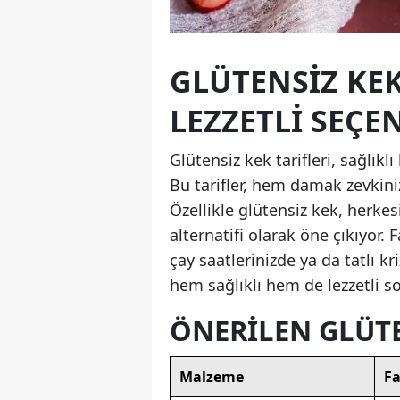
GLÜTENSIZ KEK 
LEZZETLI SEÇE
Glütensiz kek tarifleri, sağlık
Bu tarifler, hem damak zevkini
Özellikle glütensiz kek, herkesi
alternatifi olarak öne çıkıyor. 
çay saatlerinizde ya da tatlı kri
hem sağlıklı hem de lezzetli s
ÖNERILEN GLÜT
Malzeme
Fa