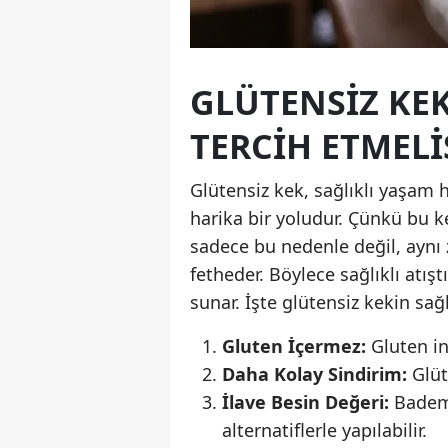
GLÜTENSIZ KEK
TERCIH ETMELI
Glütensiz kek, sağlıklı yaşam h
harika bir yoludur. Çünkü bu ke
sadece bu nedenle değil, ayn
fetheder. Böylece sağlıklı atı
sunar. İşte glütensiz kekin sağl
Gluten İçermez:
Gluten in
Daha Kolay Sindirim:
Glüt
İlave Besin Değeri:
Badem 
alternatiflerle yapılabilir.