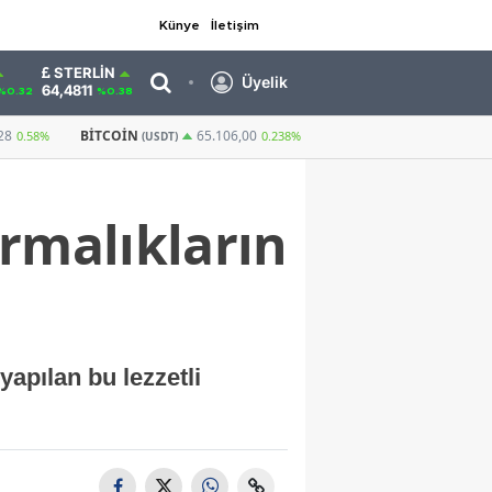
Künye
İletişim
STERLIN
Üyelik
64,4811
%0.32
%0.38
GRAM ALTIN
6.660,55
CUMHURIYET ALTIN
65.106,00
2,59%
0.238%
ırmalıkların
yapılan bu lezzetli