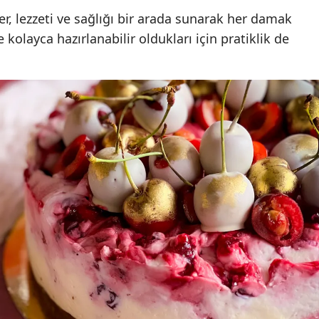
ler, lezzeti ve sağlığı bir arada sunarak her damak
Samsun
 kolayca hazırlanabilir oldukları için pratiklik de
Siirt
Sinop
Sivas
Tekirdağ
Tokat
Trabzon
Tunceli
Şanlıurfa
Uşak
Van