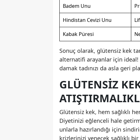
Badem Unu
Pr
Hindistan Cevizi Unu
Li
Kabak Püresi
Ne
Sonuç olarak, glütensiz kek tari
alternatifi arayanlar için idea
damak tadınızı da asla geri pl
GLÜTENSIZ KEK 
ATIŞTIRMALIK
Glütensiz kek, hem sağlıklı hem 
Diyetinizi eğlenceli hale getir
unlarla hazırlandığı için sindir
krizlerinizi yenecek sağlıklı 