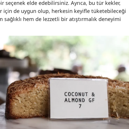
 seçenek elde edebilirsiniz. Ayrıca, bu tür kekler,
Mersin
r için de uygun olup, herkesin keyifle tüketebileceği
em sağlıklı hem de lezzetli bir atıştırmalık deneyimi
İstanbul
İzmir
Kars
Kastamonu
Kayseri
Kırklareli
Kırşehir
Kocaeli
Konya
Kütahya