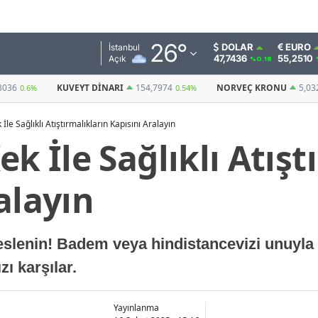
Adana
26
°
DOLAR
EURO
İstanbul
47,7436
55,2510
Açık
%0.18
Adıyaman
154,7974
NORVEÇ KRONU
5,0328
BITCOIN
0.54%
0.58%
(USDT)
Afyonkarahisar
İle Sağlıklı Atıştırmalıkların Kapısını Aralayın
Ağrı
ek İle Sağlıklı Atışt
Amasya
alayın
Ankara
Antalya
beslenin! Badem veya hindistancevizi unuyla 
Artvin
ızı karşılar.
Aydın
Balıkesir
Yayınlanma