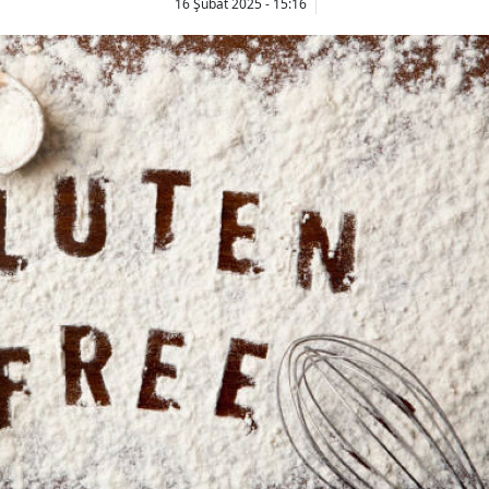
16 Şubat 2025 - 15:16
Bilecik
Bingöl
Bitlis
Bolu
Burdur
Bursa
Çanakkale
Çankırı
Çorum
Denizli
Diyarbakır