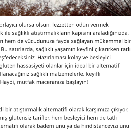
Edirne
Elazığ
orlayıcı olursa olsun, lezzetten ödün vermek
Erzincan
ile sağlıklı atıştırmalıkların kapısını araladığınızda,
en hem de vücudunuza fayda sağlayan mükemmel bir
Erzurum
u satırlarda, sağlıklı yaşamın keyfini çıkarırken tatlı
Eskişehir
 keşfedeceksiniz. Hazırlaması kolay ve besleyici
e glüten hassasiyeti olanlar için ideal bir alternatif
Gaziantep
lanacağınız sağlıklı malzemelerle, keyifli
Giresun
z. Haydi, mutfak maceranıza başlayın!
Gümüşhane
Hakkari
li bir atıştırmalık alternatifi olarak karşımıza çıkıyor.
Hatay
ış glütensiz tarifler, hem besleyici hem de tatlı
alternatifi olarak badem unu ya da hindistancevizi unu
Isparta