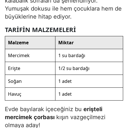
kalabalık sofraları da şenlendiriyor.
Yumuşak dokusu ile hem çocuklara hem de
Yozgat
büyüklerine hitap ediyor.
Zonguldak
TARIFIN MALZEMELERI
Aksaray
Malzeme
Miktar
Bayburt
Mercimek
1 su bardağı
Karaman
Erişte
1/2 su bardağı
Kırıkkale
Batman
Soğan
1 adet
Şırnak
Havuç
1 adet
Bartın
Evde bayılarak içeceğiniz bu
erişteli
Ardahan
mercimek çorbası
kışın vazgeçilmezi
olmaya aday!
Iğdır