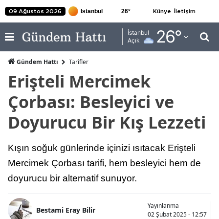
26
°
09 Ağustos 2026
Künye
İletişim
Adana
26
°
İstanbul
Açık
Adıyaman
Gündem Hattı
Tarifler
Afyonkarahisar
Erişteli Mercimek
Ağrı
Çorbası: Besleyici ve
Amasya
Doyurucu Bir Kış Lezzeti
Ankara
Kışın soğuk günlerinde içinizi ısıtacak Erişteli
Antalya
Mercimek Çorbası tarifi, hem besleyici hem de
Artvin
doyurucu bir alternatif sunuyor.
Aydın
Yayınlanma
Balıkesir
Bestami Eray Bilir
02 Şubat 2025 - 12:57