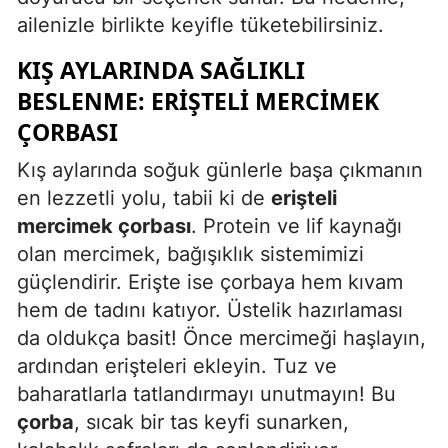
ailenizle birlikte keyifle tüketebilirsiniz.
Samsun
KIŞ AYLARINDA SAĞLIKLI
Siirt
BESLENME: ERIŞTELI MERCIMEK
Sinop
ÇORBASI
Sivas
Kış aylarında soğuk günlerle başa çıkmanın
en lezzetli yolu, tabii ki de
erişteli
Tekirdağ
mercimek çorbası
. Protein ve lif kaynağı
Tokat
olan mercimek, bağışıklık sistemimizi
Trabzon
güçlendirir. Erişte ise çorbaya hem kıvam
hem de tadını katıyor. Üstelik hazırlaması
Tunceli
da oldukça basit! Önce mercimeği haşlayın,
Şanlıurfa
ardından erişteleri ekleyin. Tuz ve
baharatlarla tatlandırmayı unutmayın! Bu
Uşak
çorba
, sıcak bir tas keyfi sunarken,
Van