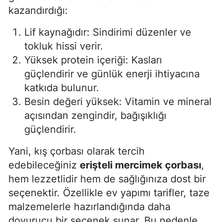
kazandırdığı:
Malatya
Lif kaynağıdır: Sindirimi düzenler ve
Manisa
tokluk hissi verir.
Kahramanmaraş
Yüksek protein içeriği: Kasları
güçlendirir ve günlük enerji ihtiyacına
Mardin
katkıda bulunur.
Muğla
Besin değeri yüksek: Vitamin ve mineral
açısından zengindir, bağışıklığı
Muş
güçlendirir.
Nevşehir
Yani, kış çorbası olarak tercih
Niğde
edebileceğiniz
erişteli mercimek çorbası
,
Ordu
hem lezzetlidir hem de sağlığınıza dost bir
seçenektir. Özellikle ev yapımı tarifler, taze
Rize
malzemelerle hazırlandığında daha
Sakarya
doyurucu bir seçenek sunar. Bu nedenle,