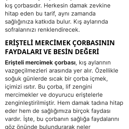
kış çorbasıdır. Herkesin damak zevkine
Mersin
hitap eden bu tarif, aynı zamanda
İstanbul
sağlığınıza katkıda bulur. Kış aylarında
sofralarınızı renklendirecek.
İzmir
ERIŞTELI MERCIMEK ÇORBASININ
Kars
FAYDALARI VE BESIN DEĞERI
Kastamonu
Erişteli mercimek çorbası
, kış aylarının
Kayseri
vazgeçilmezleri arasında yer alır. Özellikle
soğuk günlerde sıcak bir çorba içmek,
Kırklareli
içimizi ısıtır. Bu çorba, lif zengini
Kırşehir
mercimekler ve doyurucu eriştelerle
zenginleştirilmiştir. Hem damak tadına hitap
Kocaeli
eder hem de sağlığımıza birçok faydası
Konya
vardır. İşte, bu çorbanın sağlığa faydalarını
Kütahya
göz önünde bulundurarak neler