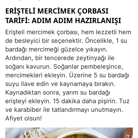
ERIŞTELI MERCIMEK ÇORBASI
Yalova
TARIFI: ADIM ADIM HAZIRLANIŞI
Karabük
Erişteli mercimek çorbası, hem lezzetli hem
Kilis
de besleyici bir seçenektir. Öncelikle, 1 su
bardağı mercimeği güzelce yıkayın.
Osmaniye
Ardından, bir tencerede zeytinyağı ile
Düzce
soğanı kavurun. Soğanlar pembeleşince,
mercimekleri ekleyin. Üzerine 5 su bardağı
suyu ilave edin ve kaynamaya bırakın.
Kaynadıktan sonra, yarım su bardağı
erişteyi ekleyin. 15 dakika daha pişirin. Tuz
ve karabiber ile tatlandırmayı unutmayın.
Afiyet olsun!