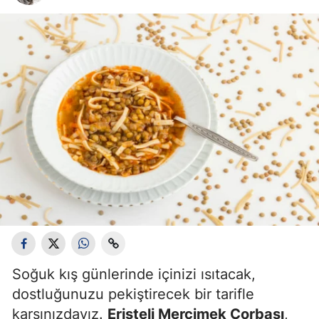
Bilecik
Bingöl
Bitlis
Bolu
Burdur
Bursa
Çanakkale
Çankırı
Çorum
Soğuk kış günlerinde içinizi ısıtacak,
Denizli
dostluğunuzu pekiştirecek bir tarifle
Diyarbakır
karşınızdayız.
Erişteli Mercimek Çorbası
,