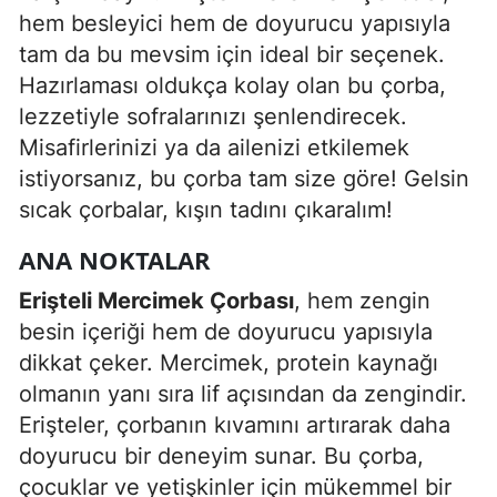
hem besleyici hem de doyurucu yapısıyla
Edirne
tam da bu mevsim için ideal bir seçenek.
Elazığ
Hazırlaması oldukça kolay olan bu çorba,
lezzetiyle sofralarınızı şenlendirecek.
Erzincan
Misafirlerinizi ya da ailenizi etkilemek
Erzurum
istiyorsanız, bu çorba tam size göre! Gelsin
sıcak çorbalar, kışın tadını çıkaralım!
Eskişehir
ANA NOKTALAR
Gaziantep
Erişteli Mercimek Çorbası
, hem zengin
Giresun
besin içeriği hem de doyurucu yapısıyla
Gümüşhane
dikkat çeker. Mercimek, protein kaynağı
Hakkari
olmanın yanı sıra lif açısından da zengindir.
Erişteler, çorbanın kıvamını artırarak daha
Hatay
doyurucu bir deneyim sunar. Bu çorba,
Isparta
çocuklar ve yetişkinler için mükemmel bir