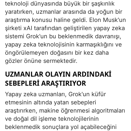
teknoloji dünyasında büyük bir şaşkınlık
Mersin
yaratırken, uzmanlar arasında da yoğun bir
araştırma konusu haline geldi. Elon Musk'un
İstanbul
şirketi xAI tarafından geliştirilen yapay zeka
İzmir
sistemi Grok'un bu beklenmedik davranışı,
yapay zeka teknolojisinin karmaşıklığını ve
Kars
öngörülemeyen doğasını bir kez daha
Kastamonu
gözler önüne sermektedir.
Kayseri
UZMANLAR OLAYIN ARDINDAKI
Kırklareli
SEBEPLERI ARAŞTIRIYOR
Kırşehir
Yapay zeka uzmanları, Grok'un küfür
etmesinin altında yatan sebepleri
Kocaeli
araştırırken, makine öğrenmesi algoritmaları
Konya
ve doğal dil işleme teknolojilerinin
beklenmedik sonuçlara yol açabileceğini
Kütahya