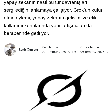
yapay zekanın nasıl bu tür davranışları
Bilecik
sergilediğini anlamaya çalışıyor. Grok'un küfür
Bingöl
etme eylemi, yapay zekanın gelişimi ve etik
kullanımı konularında yeni tartışmaları da
Bitlis
beraberinde getiriyor.
Bolu
Burdur
Yayınlanma
Güncellenme
Berk İmren
09 Temmuz 2025 - 01:26
09 Temmuz 2025 - 01:
Bursa
Çanakkale
Çankırı
Çorum
Denizli
Diyarbakır