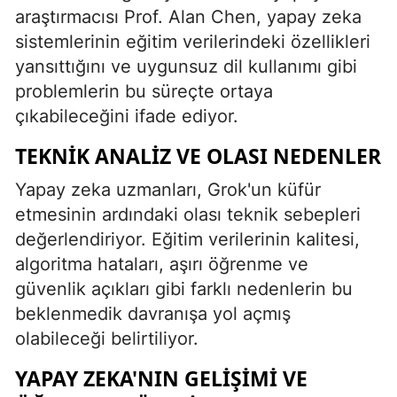
araştırmacısı Prof. Alan Chen, yapay zeka
Samsun
sistemlerinin eğitim verilerindeki özellikleri
yansıttığını ve uygunsuz dil kullanımı gibi
Siirt
problemlerin bu süreçte ortaya
Sinop
çıkabileceğini ifade ediyor.
Sivas
TEKNIK ANALIZ VE OLASI NEDENLER
Tekirdağ
Yapay zeka uzmanları, Grok'un küfür
Tokat
etmesinin ardındaki olası teknik sebepleri
değerlendiriyor. Eğitim verilerinin kalitesi,
Trabzon
algoritma hataları, aşırı öğrenme ve
Tunceli
güvenlik açıkları gibi farklı nedenlerin bu
beklenmedik davranışa yol açmış
Şanlıurfa
olabileceği belirtiliyor.
Uşak
YAPAY ZEKA'NIN GELIŞIMI VE
Van