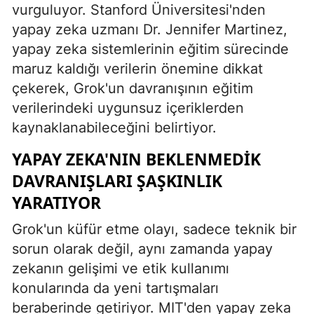
vurguluyor. Stanford Üniversitesi'nden
Malatya
yapay zeka uzmanı Dr. Jennifer Martinez,
yapay zeka sistemlerinin eğitim sürecinde
Manisa
maruz kaldığı verilerin önemine dikkat
Kahramanmaraş
çekerek, Grok'un davranışının eğitim
verilerindeki uygunsuz içeriklerden
Mardin
kaynaklanabileceğini belirtiyor.
Muğla
YAPAY ZEKA'NIN BEKLENMEDIK
Muş
DAVRANIŞLARI ŞAŞKINLIK
Nevşehir
YARATIYOR
Niğde
Grok'un küfür etme olayı, sadece teknik bir
sorun olarak değil, aynı zamanda yapay
Ordu
zekanın gelişimi ve etik kullanımı
Rize
konularında da yeni tartışmaları
beraberinde getiriyor. MIT'den yapay zeka
Sakarya