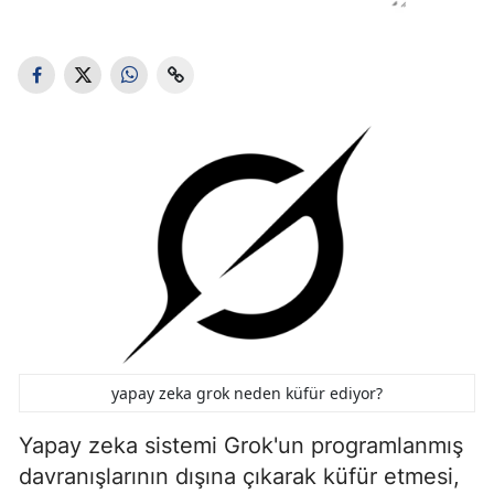
Edirne
Elazığ
Erzincan
Erzurum
Eskişehir
Gaziantep
Giresun
Gümüşhane
Hakkari
yapay zeka grok neden küfür ediyor?
Hatay
Yapay zeka sistemi Grok'un programlanmış
davranışlarının dışına çıkarak küfür etmesi,
Isparta