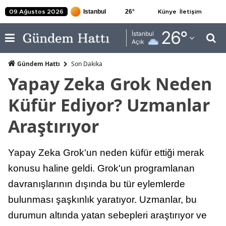
26
°
09 Ağustos 2026
Künye
İletişim
Adana
26
°
İstanbul
Açık
Adıyaman
Gündem Hattı
Son Dakika
Afyonkarahisar
Yapay Zeka Grok Neden
Ağrı
Küfür Ediyor? Uzmanlar
Amasya
Araştırıyor
Ankara
Yapay Zeka Grok'un neden küfür ettiği merak
Antalya
konusu haline geldi. Grok'un programlanan
Artvin
davranışlarının dışında bu tür eylemlerde
Aydın
bulunması şaşkınlık yaratıyor. Uzmanlar, bu
durumun altında yatan sebepleri araştırıyor ve
Balıkesir