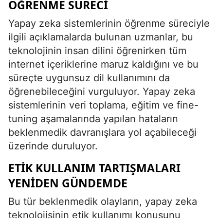
ÖĞRENME SÜRECI
Yozgat
Yapay zeka sistemlerinin öğrenme süreciyle
ilgili açıklamalarda bulunan uzmanlar, bu
Zonguldak
teknolojinin insan dilini öğrenirken tüm
Aksaray
internet içeriklerine maruz kaldığını ve bu
süreçte uygunsuz dil kullanımını da
Bayburt
öğrenebileceğini vurguluyor. Yapay zeka
Karaman
sistemlerinin veri toplama, eğitim ve fine-
Kırıkkale
tuning aşamalarında yapılan hataların
beklenmedik davranışlara yol açabileceği
Batman
üzerinde duruluyor.
Şırnak
ETIK KULLANIM TARTIŞMALARI
Bartın
YENIDEN GÜNDEMDE
Ardahan
Bu tür beklenmedik olayların, yapay zeka
teknolojisinin etik kullanımı konusunu
Iğdır