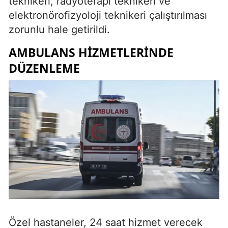
teknikeri, radyoterapi teknikeri ve
elektronörofizyoloji teknikeri çalıştırılması
Yalova
zorunlu hale getirildi.
Karabük
AMBULANS HIZMETLERINDE
Kilis
DÜZENLEME
Osmaniye
Düzce
Özel hastaneler, 24 saat hizmet verecek