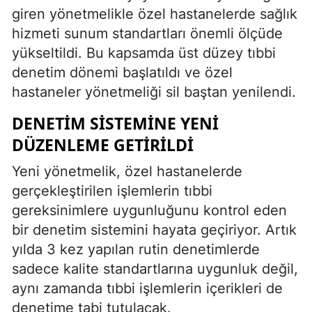
giren yönetmelikle özel hastanelerde sağlık
Edirne
hizmeti sunum standartları önemli ölçüde
Elazığ
yükseltildi. Bu kapsamda üst düzey tıbbi
denetim dönemi başlatıldı ve özel
Erzincan
hastaneler yönetmeliği sil baştan yenilendi.
Erzurum
DENETIM SISTEMINE YENI
Eskişehir
DÜZENLEME GETIRILDI
Gaziantep
Yeni yönetmelik, özel hastanelerde
Giresun
gerçekleştirilen işlemlerin tıbbi
gereksinimlere uygunluğunu kontrol eden
Gümüşhane
bir denetim sistemini hayata geçiriyor. Artık
Hakkari
yılda 3 kez yapılan rutin denetimlerde
sadece kalite standartlarına uygunluk değil,
Hatay
aynı zamanda tıbbi işlemlerin içerikleri de
Isparta
denetime tabi tutulacak.