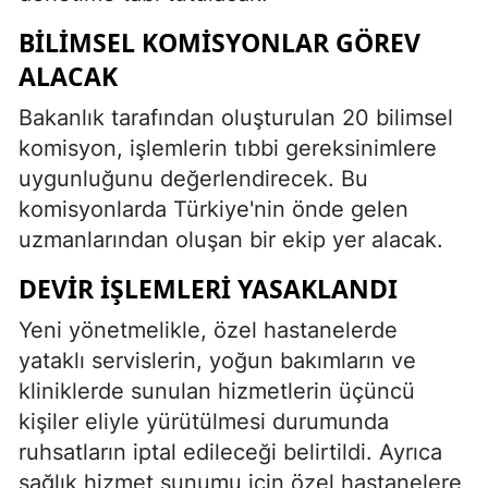
Mersin
BILIMSEL KOMISYONLAR GÖREV
ALACAK
İstanbul
Bakanlık tarafından oluşturulan 20 bilimsel
İzmir
komisyon, işlemlerin tıbbi gereksinimlere
Kars
uygunluğunu değerlendirecek. Bu
komisyonlarda Türkiye'nin önde gelen
Kastamonu
uzmanlarından oluşan bir ekip yer alacak.
Kayseri
DEVIR İŞLEMLERI YASAKLANDI
Kırklareli
Yeni yönetmelikle, özel hastanelerde
Kırşehir
yataklı servislerin, yoğun bakımların ve
Kocaeli
kliniklerde sunulan hizmetlerin üçüncü
kişiler eliyle yürütülmesi durumunda
Konya
ruhsatların iptal edileceği belirtildi. Ayrıca
Kütahya
sağlık hizmet sunumu için özel hastanelere