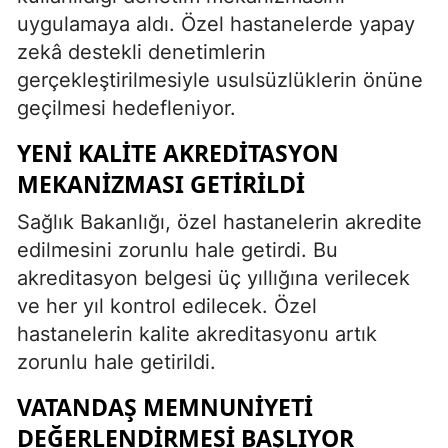
uygulamaya aldı. Özel hastanelerde yapay
Samsun
zekâ destekli denetimlerin
Siirt
gerçekleştirilmesiyle usulsüzlüklerin önüne
geçilmesi hedefleniyor.
Sinop
YENI KALITE AKREDITASYON
Sivas
MEKANIZMASI GETIRILDI
Tekirdağ
Sağlık Bakanlığı, özel hastanelerin akredite
Tokat
edilmesini zorunlu hale getirdi. Bu
akreditasyon belgesi üç yıllığına verilecek
Trabzon
ve her yıl kontrol edilecek. Özel
Tunceli
hastanelerin kalite akreditasyonu artık
zorunlu hale getirildi.
Şanlıurfa
VATANDAŞ MEMNUNIYETI
Uşak
DEĞERLENDIRMESI BAŞLIYOR
Van