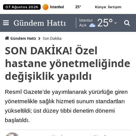
25
°
07 Ağustos 2026
Künye
İletişim
Adana
25
°
İstanbul
Açık
Adıyaman
Gündem Hattı
Son Dakika
Afyonkarahisar
SON DAKİKA! Özel
Ağrı
hastane yönetmeliğinde
Amasya
değişiklik yapıldı
Ankara
Resmî Gazete’de yayımlanarak yürürlüğe giren
Antalya
yönetmelikle sağlık hizmeti sunum standartları
Artvin
yükseltildi; üst düzey tıbbi denetim dönemi
Aydın
başlatıldı.
Balıkesir