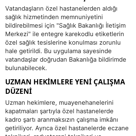
Vatandaşların özel hastanelerden aldığı
Yozgat
sağlık hizmetinden memnuniyetini
Zonguldak
bildirebilmesi için "Sağlık Bakanlığı İletişim
Merkezi" ile entegre karekodlu etiketlerin
Aksaray
özel sağlık tesislerine konulması zorunlu
Bayburt
hale getirildi. Bu uygulama sayesinde
vatandaşlar doğrudan Bakanlığa bildirimde
Karaman
bulunabilecek.
Kırıkkale
UZMAN HEKIMLERE YENI ÇALIŞMA
Batman
DÜZENI
Şırnak
Uzman hekimlere, muayenehanelerini
kapatmaları şartıyla özel hastanelerde
Bartın
kadro şartı aranmaksızın çalışma imkânı
Ardahan
getiriliyor. Ayrıca özel hastanelerde eczane
Iğdır