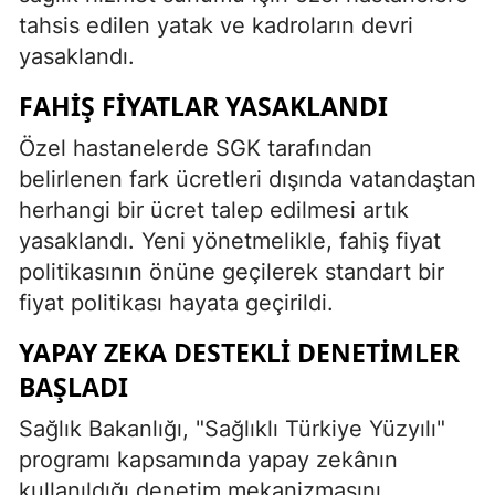
tahsis edilen yatak ve kadroların devri
Malatya
yasaklandı.
Manisa
FAHIŞ FIYATLAR YASAKLANDI
Kahramanmaraş
Özel hastanelerde SGK tarafından
Mardin
belirlenen fark ücretleri dışında vatandaştan
herhangi bir ücret talep edilmesi artık
Muğla
yasaklandı. Yeni yönetmelikle, fahiş fiyat
Muş
politikasının önüne geçilerek standart bir
fiyat politikası hayata geçirildi.
Nevşehir
YAPAY ZEKA DESTEKLI DENETIMLER
Niğde
BAŞLADI
Ordu
Sağlık Bakanlığı, "Sağlıklı Türkiye Yüzyılı"
Rize
programı kapsamında yapay zekânın
Sakarya
kullanıldığı denetim mekanizmasını