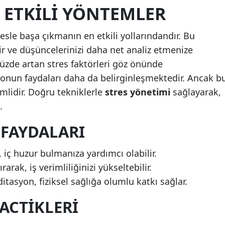
 ETKILI YÖNTEMLER
Yalova
resle başa çıkmanın en etkili yollarındandır. Bu
Karabük
rir ve düşüncelerinizi daha net analiz etmenize
Kilis
üzde artan stres faktörleri göz önünde
nun faydaları daha da belirginleşmektedir. Ancak b
Osmaniye
emlidir. Doğru tekniklerle
stres yönetimi
sağlayarak,
Düzce
.
FAYDALARI
iç huzur bulmanıza yardımcı olabilir.
arak, iş verimliliğinizi yükseltebilir.
ditasyon, fiziksel sağlığa olumlu katkı sağlar.
ACTIKLERI