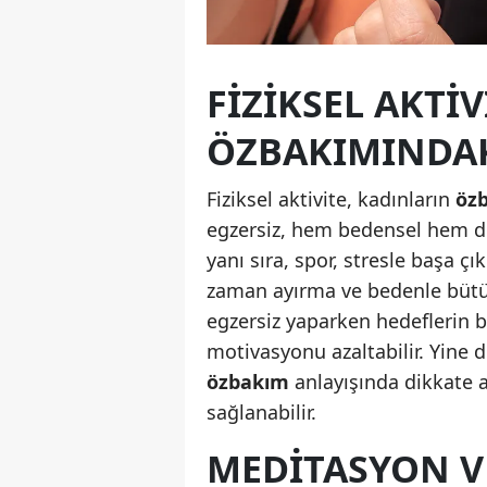
FIZIKSEL AKTI
ÖZBAKIMINDA
Fiziksel aktivite, kadınların
öz
egzersiz, hem bedensel hem de 
yanı sıra, spor, stresle başa ç
zaman ayırma ve bedenle bütünl
egzersiz yaparken hedeflerin b
motivasyonu azaltabilir. Yine de
özbakım
anlayışında dikkate a
sağlanabilir.
MEDITASYON VE