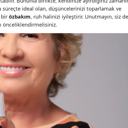
atabilir. Bununla birlikte, kendinize ayırdığınız zamanı
u süreçte ideal olan, düşüncelerinizi toparlamak ve
Samsun
 bir
özbakım
, ruh halinizi iyileştirir. Unutmayın, siz d
Siirt
ı önceliklendirmelisiniz.
Sinop
Sivas
Tekirdağ
Tokat
Trabzon
Tunceli
Şanlıurfa
Uşak
Van