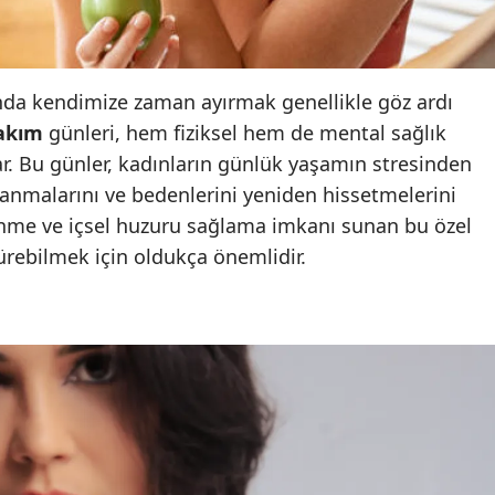
Edirne
Elazığ
da kendimize zaman ayırmak genellikle göz ardı
Erzincan
akım
günleri, hem fiziksel hem de mental sağlık
ar. Bu günler, kadınların günlük yaşamın stresinden
Erzurum
lanmalarını ve bedenlerini yeniden hissetmelerini
Eskişehir
nme ve içsel huzuru sağlama imkanı sunan bu özel
dürebilmek için oldukça önemlidir.
Gaziantep
Giresun
Gümüşhane
Hakkari
Hatay
Isparta