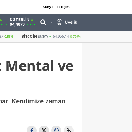
Künye
İletişim
STERLIN
Üyelik
64,4873
%0.3
%0.37
GRAM ALTIN
6.657,70
CUMHURIYET ALTIN
64.956,14
2,54%
0.729%
: Mental ve
sunar. Kendimize zaman