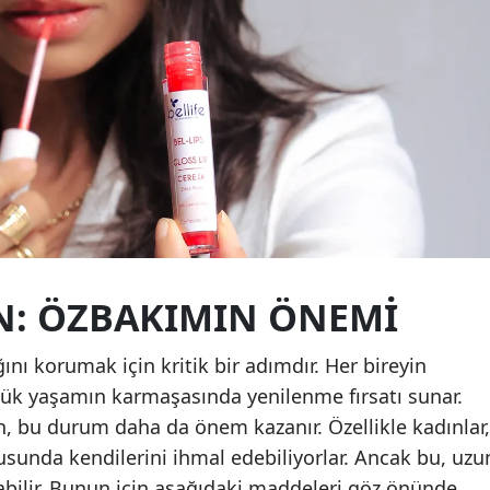
Mersin
İstanbul
İzmir
Kars
Kastamonu
Kayseri
Kırklareli
EN: ÖZBAKIMIN ÖNEMI
Kırşehir
nı korumak için kritik bir adımdır. Her bireyin
Kocaeli
ük yaşamın karmaşasında yenilenme fırsatı sunar.
, bu durum daha da önem kazanır. Özellikle kadınlar,
Konya
sunda kendilerini ihmal edebiliyorlar. Ancak bu, uzu
Kütahya
bilir. Bunun için aşağıdaki maddeleri göz önünde