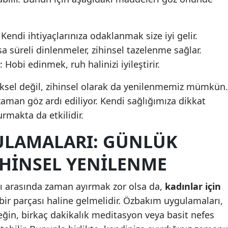
Malatya
Kendi ihtiyaçlarınıza odaklanmak size iyi gelir.
Manisa
sa süreli dinlenmeler, zihinsel tazelenme sağlar.
Kahramanmaraş
: Hobi edinmek, ruh halinizi iyileştirir.
Mardin
ksel değil, zihinsel olarak da yenilenmemiz mümkün.
Muğla
zaman göz ardı ediliyor. Kendi sağlığımıza dikkat
urmakta da etkilidir.
Muş
ULAMALARI: GÜNLÜK
Nevşehir
IHINSEL YENILENME
Niğde
Ordu
ı arasında zaman ayırmak zor olsa da,
kadınlar için
ir parçası haline gelmelidir. Özbakım uygulamaları,
Rize
eğin, birkaç dakikalık meditasyon veya basit nefes
Sakarya