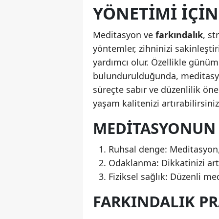
YÖNETIMI IÇIN
Meditasyon ve
farkındalık
, st
yöntemler, zihninizi sakinleşti
yardımcı olur. Özellikle günüm
bulundurulduğunda, meditasyo
süreçte sabır ve düzenlilik ön
yaşam kalitenizi artırabilirsiniz
MEDITASYONUN 
Ruhsal denge: Meditasyon, 
Odaklanma: Dikkatinizi artır
Fiziksel sağlık: Düzenli me
FARKINDALIK PR