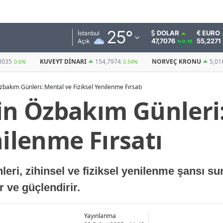
Adana
25
°
DOLAR
EURO
İstanbul
47,7076
55,2271
Açık
%0.15
Adıyaman
154,7974
NORVEÇ KRONU
5,0187
BITCOIN
0.54%
0.55%
(USDT)
Afyonkarahisar
Özbakım Günleri: Mental ve Fiziksel Yenilenme Fırsatı
Ağrı
çin Özbakım Günleri
Amasya
nilenme Fırsatı
Ankara
Antalya
leri, zihinsel ve fiziksel yenilenme şansı 
Artvin
 ve güçlendirir.
Aydın
Balıkesir
Yayınlanma