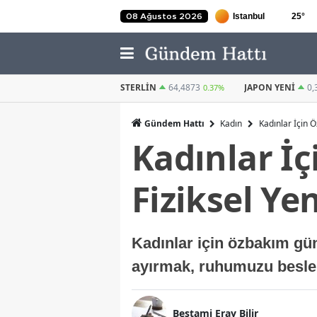
25
°
08 Ağustos 2026
STERLIN
64,4873
JAPON YENI
0,3035
KUVEYT DINARI
0.37%
0.6%
Gündem Hattı
Kadın
Kadınlar İçin 
Kadınlar İ
Fiziksel Ye
Kadınlar için özbakım gün
ayırmak, ruhumuzu besler
Bestami Eray Bilir