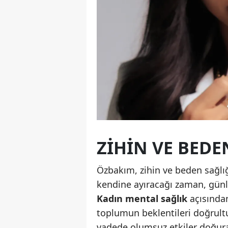
ZIHIN VE BED
Özbakım, zihin ve beden sağlığı
kendine ayıracağı zaman, günl
Kadın mental sağlık
açısından
toplumun beklentileri doğrultu
vadede olumsuz etkiler doğura