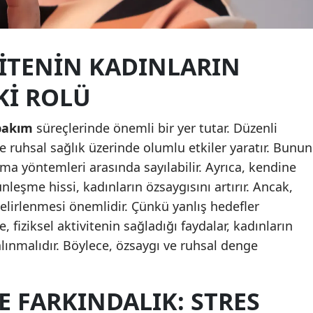
Yozgat
Zonguldak
VITENIN KADINLARIN
Aksaray
KI ROLÜ
Bayburt
bakım
süreçlerinde önemli bir yer tutar. Düzenli
Karaman
ruhsal sağlık üzerinde olumlu etkiler yaratır. Bunun
ıkma yöntemleri arasında sayılabilir. Ayrıca, kendine
Kırıkkale
eşme hissi, kadınların özsaygısını artırır. Ancak,
Batman
elirlenmesi önemlidir. Çünkü yanlış hedefler
, fiziksel aktivitenin sağladığı faydalar, kadınların
Şırnak
lınmalıdır. Böylece, özsaygı ve ruhsal denge
Bartın
Ardahan
 FARKINDALIK: STRES
Iğdır