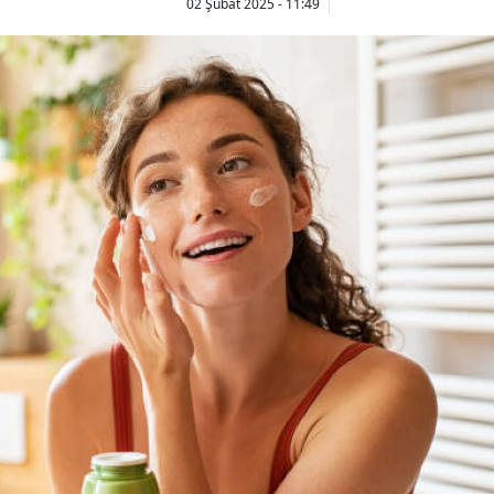
02 Şubat 2025 - 11:49
Bilecik
Bingöl
Bitlis
Bolu
Burdur
Bursa
Çanakkale
Çankırı
Çorum
Denizli
Diyarbakır