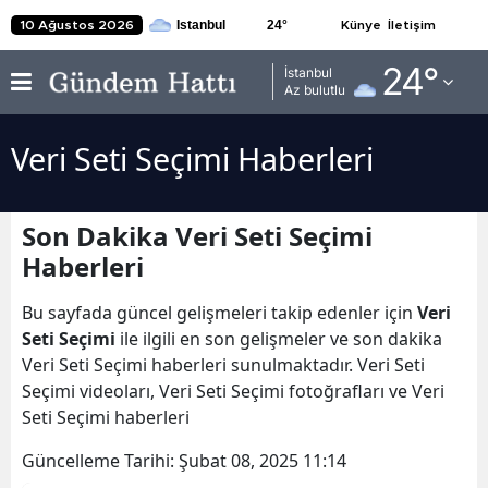
24
°
10 Ağustos 2026
Künye
İletişim
Adana
24
°
İstanbul
Az bulutlu
Adıyaman
Veri Seti Seçimi Haberleri
Afyonkarahisar
Ağrı
Son Dakika Veri Seti Seçimi
Amasya
Haberleri
Ankara
Bu sayfada güncel gelişmeleri takip edenler için
Veri
Antalya
Seti Seçimi
ile ilgili en son gelişmeler ve son dakika
Veri Seti Seçimi haberleri sunulmaktadır. Veri Seti
Artvin
Seçimi videoları, Veri Seti Seçimi fotoğrafları ve Veri
Seti Seçimi haberleri
Aydın
Güncelleme Tarihi:
Şubat 08, 2025 11:14
Balıkesir