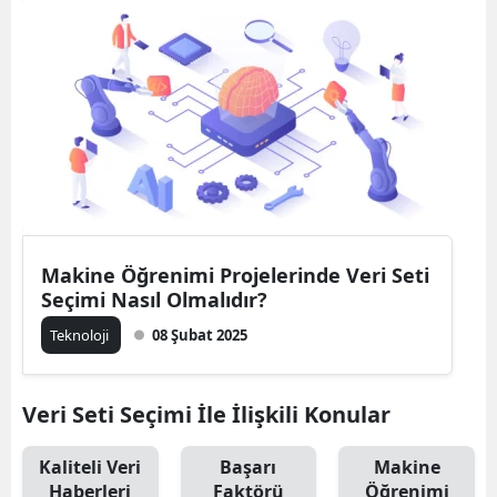
Bilecik
Bingöl
Bitlis
Bolu
Burdur
Bursa
Makine Öğrenimi Projelerinde Veri Seti
Seçimi Nasıl Olmalıdır?
Çanakkale
Teknoloji
08 Şubat 2025
Çankırı
Çorum
Veri Seti Seçimi İle İlişkili Konular
Denizli
Kaliteli Veri
Başarı
Makine
Diyarbakır
Haberleri
Faktörü
Öğrenimi