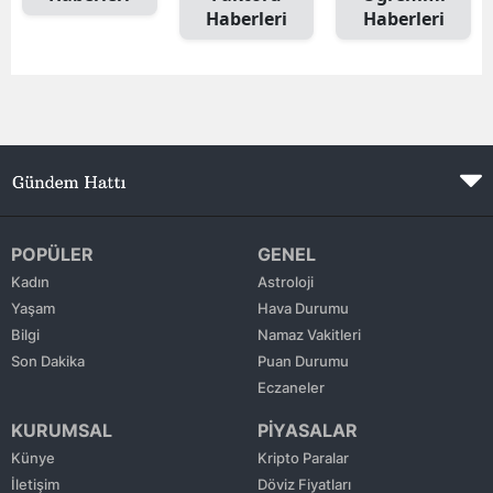
Haberleri
Haberleri
Edirne
Elazığ
Erzincan
Erzurum
Eskişehir
Gaziantep
POPÜLER
GENEL
Kadın
Astroloji
Giresun
Yaşam
Hava Durumu
Bilgi
Namaz Vakitleri
Gümüşhane
Son Dakika
Puan Durumu
Hakkari
Eczaneler
KURUMSAL
PİYASALAR
Hatay
Künye
Kripto Paralar
Isparta
İletişim
Döviz Fiyatları