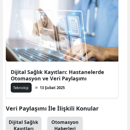
Bilecik
Bingöl
Bitlis
Bolu
Burdur
Bursa
Dijital Sağlık Kayıtları: Hastanelerde
Otomasyon ve Veri Paylaşımı
Çanakkale
Teknoloji
13 Şubat 2025
Çankırı
Çorum
Veri Paylaşımı İle İlişkili Konular
Denizli
Dijital Sağlık
Otomasyon
Diyarbakır
Kayıtları
Haberleri