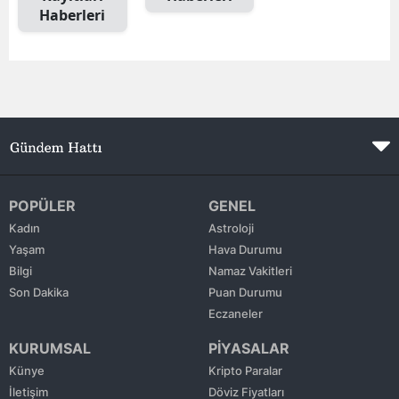
Haberleri
Edirne
Elazığ
Erzincan
Erzurum
Eskişehir
Gaziantep
POPÜLER
GENEL
Kadın
Astroloji
Giresun
Yaşam
Hava Durumu
Bilgi
Namaz Vakitleri
Gümüşhane
Son Dakika
Puan Durumu
Hakkari
Eczaneler
KURUMSAL
PİYASALAR
Hatay
Künye
Kripto Paralar
Isparta
İletişim
Döviz Fiyatları