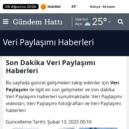
25
°
06 Ağustos 2026
Künye
İletişim
Adana
25
°
İstanbul
Açık
Adıyaman
Veri Paylaşımı Haberleri
Afyonkarahisar
Ağrı
Son Dakika Veri Paylaşımı
Amasya
Haberleri
Ankara
Bu sayfada güncel gelişmeleri takip edenler için
Veri
Antalya
Paylaşımı
ile ilgili en son gelişmeler ve son dakika
Veri Paylaşımı haberleri sunulmaktadır. Veri Paylaşımı
Artvin
videoları, Veri Paylaşımı fotoğrafları ve Veri Paylaşımı
haberleri
Aydın
Güncelleme Tarihi:
Şubat 13, 2025 00:10
Balıkesir