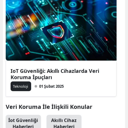
Bilecik
Bingöl
Bitlis
Bolu
Burdur
Bursa
IoT Güvenliği: Akıllı Cihazlarda Veri
Koruma İpuçları
Çanakkale
Teknoloji
01 Şubat 2025
Çankırı
Çorum
Veri Koruma İle İlişkili Konular
Denizli
İot Güvenliği
Akıllı Cihaz
Diyarbakır
Haberleri
Haberleri