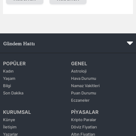
Edirne
Elazığ
Erzincan
Erzurum
Eskişehir
POPÜLER
GENEL
Gaziantep
Kadın
Astroloji
Yaşam
Hava Durumu
Giresun
Bilgi
Namaz Vakitleri
Son Dakika
Puan Durumu
Gümüşhane
Eczaneler
Hakkari
KURUMSAL
PİYASALAR
Hatay
Künye
Kripto Paralar
İletişim
Döviz Fiyatları
Isparta
Yazarlar
Altın Fiyatları