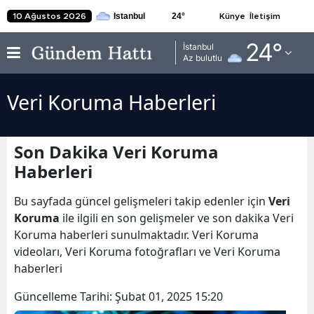
24
°
10 Ağustos 2026
Künye
İletişim
Adana
24
°
İstanbul
Az bulutlu
Adıyaman
Veri Koruma Haberleri
Afyonkarahisar
Ağrı
Son Dakika Veri Koruma
Amasya
Haberleri
Ankara
Bu sayfada güncel gelişmeleri takip edenler için
Veri
Antalya
Koruma
ile ilgili en son gelişmeler ve son dakika Veri
Koruma haberleri sunulmaktadır. Veri Koruma
Artvin
videoları, Veri Koruma fotoğrafları ve Veri Koruma
haberleri
Aydın
Güncelleme Tarihi:
Şubat 01, 2025 15:20
Balıkesir