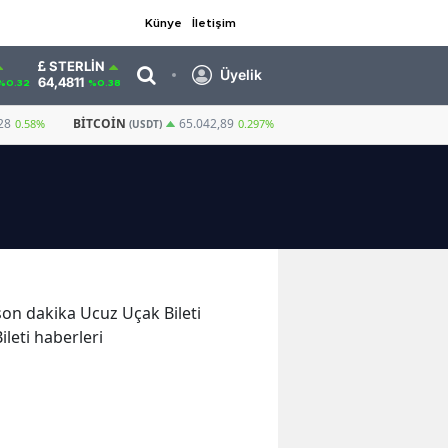
Künye
İletişim
STERLIN
Üyelik
64,4811
%0.32
%0.38
28
BITCOIN
GRAM ALTIN
6.660,55
65.042,89
0.58%
0.297%
(USDT)
 son dakika Ucuz Uçak Bileti
ileti haberleri