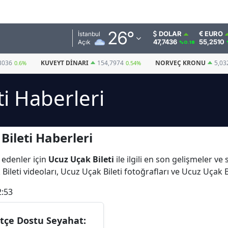
Adana
26
°
DOLAR
EURO
İstanbul
47,7436
55,2510
Açık
%0.18
Adıyaman
3036
KUVEYT DINARI
154,7974
NORVEÇ KRONU
5,03
0.6%
0.54%
Afyonkarahisar
ti Haberleri
Ağrı
Amasya
ileti Haberleri
Ankara
Antalya
 edenler için
Ucuz Uçak Bileti
ile ilgili en son gelişmeler ve
ileti videoları, Ucuz Uçak Bileti fotoğrafları ve Ucuz Uçak B
Artvin
2:53
Aydın
Balıkesir
tçe Dostu Seyahat: