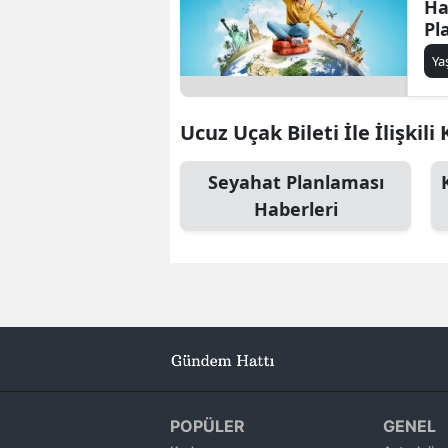
Ha
Pl
İp
Y
Ucuz Uçak Bileti İle İlişkili
Seyahat Planlaması
Haberleri
POPÜLER
GENEL