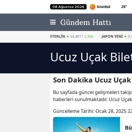
26
°
08 Ağustos 2026
EURO
55,2510
STERLIN
64,4811
JAPON YENI
0,
0.32%
0.38%
Ucuz Uçak Bile
Son Dakika Ucuz Uçak B
Bu sayfada güncel gelişmeleri takip
haberleri sunulmaktadır. Ucuz Uçak B
Güncelleme Tarihi:
Ocak 28, 2025 2
Bü