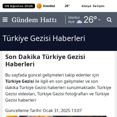
26
°
09 Ağustos 2026
Künye
İletişim
Adana
26
°
İstanbul
Açık
Adıyaman
Türkiye Gezisi Haberleri
Afyonkarahisar
Ağrı
Son Dakika Türkiye Gezisi
Amasya
Haberleri
Ankara
Bu sayfada güncel gelişmeleri takip edenler için
Antalya
Türkiye Gezisi
ile ilgili en son gelişmeler ve son
dakika Türkiye Gezisi haberleri sunulmaktadır. Türkiye
Artvin
Gezisi videoları, Türkiye Gezisi fotoğrafları ve Türkiye
Gezisi haberleri
Aydın
Güncelleme Tarihi:
Ocak 31, 2025 13:07
Balıkesir