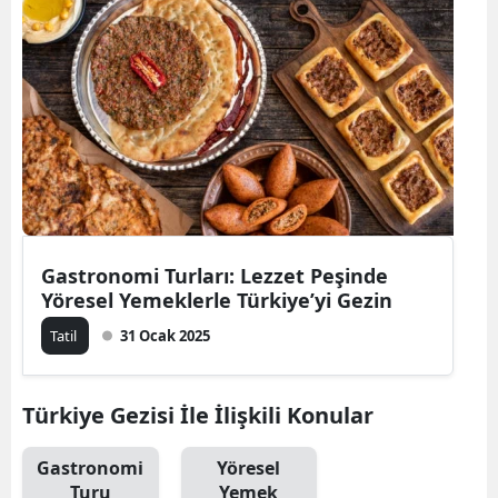
Bilecik
Bingöl
Bitlis
Bolu
Burdur
Bursa
Gastronomi Turları: Lezzet Peşinde
Yöresel Yemeklerle Türkiye’yi Gezin
Çanakkale
Tatil
31 Ocak 2025
Çankırı
Çorum
Türkiye Gezisi İle İlişkili Konular
Denizli
Gastronomi
Yöresel
Diyarbakır
Turu
Yemek