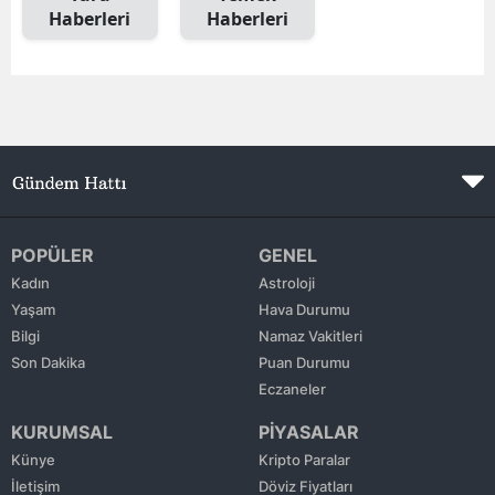
Haberleri
Haberleri
Edirne
Elazığ
Erzincan
Erzurum
Eskişehir
Gaziantep
POPÜLER
GENEL
Kadın
Astroloji
Giresun
Yaşam
Hava Durumu
Bilgi
Namaz Vakitleri
Gümüşhane
Son Dakika
Puan Durumu
Hakkari
Eczaneler
KURUMSAL
PİYASALAR
Hatay
Künye
Kripto Paralar
Isparta
İletişim
Döviz Fiyatları