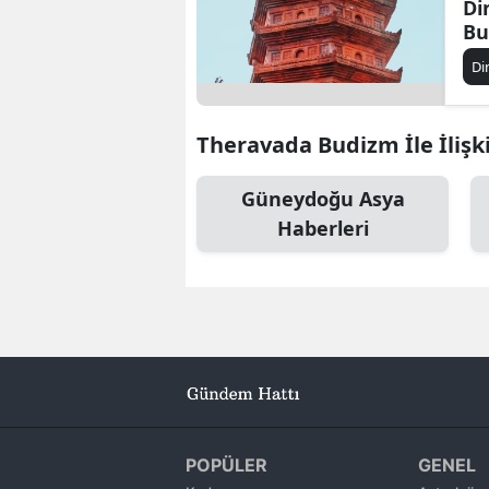
Di
Bu
İn
Di
Theravada Budizm İle İlişki
Güneydoğu Asya
Haberleri
POPÜLER
GENEL