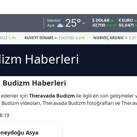
Adana
25
°
DOLAR
EURO
İstanbul
47,7110
55,0471
Açık
%0.17
%
Adıyaman
3023
KUVEYT DINARI
154,6580
NORVEÇ KRONU
5,01
0.3%
0.46%
Afyonkarahisar
izm Haberleri
Ağrı
Amasya
 Budizm Haberleri
Ankara
Antalya
 edenler için
Theravada Budizm
ile ilgili en son gelişmel
a Budizm videoları, Theravada Budizm fotoğrafları ve Ther
Artvin
8:19
Aydın
Balıkesir
neydoğu Asya