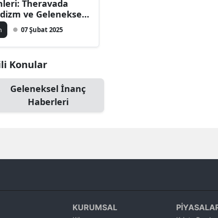
nleri: Theravada
Bilecik
dizm ve Geleneksel
ançları
n
07 Şubat 2025
Bingöl
Bitlis
li Konular
Bolu
Geleneksel İnanç
Burdur
Haberleri
Bursa
Çanakkale
Çankırı
Çorum
Denizli
KURUMSAL
PİYASALA
Diyarbakır