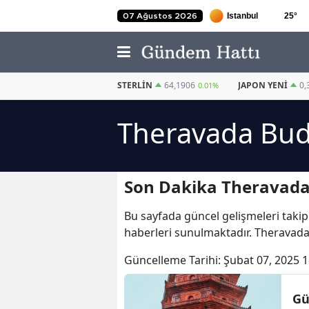
25
°
07 Ağustos 2026
EURO
55,0471
STERLIN
64,1906
JAPON YENI
0,
0.05%
0.01%
Theravada Bud
Son Dakika Theravada
Bu sayfada güncel gelişmeleri takip
haberleri sunulmaktadır. Theravad
Güncelleme Tarihi:
Şubat 07, 2025 1
Gü