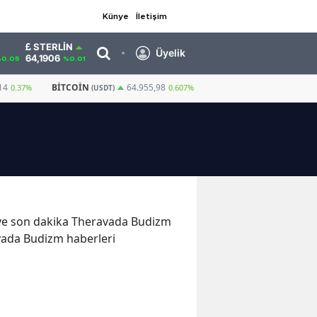
Künye
İletişim
STERLIN
Üyelik
64,1906
0.05
%0.01
14
BITCOIN
GRAM ALTIN
6.634,83
64.955,98
0.37%
0.607%
(USDT)
er ve son dakika Theravada Budizm
avada Budizm haberleri