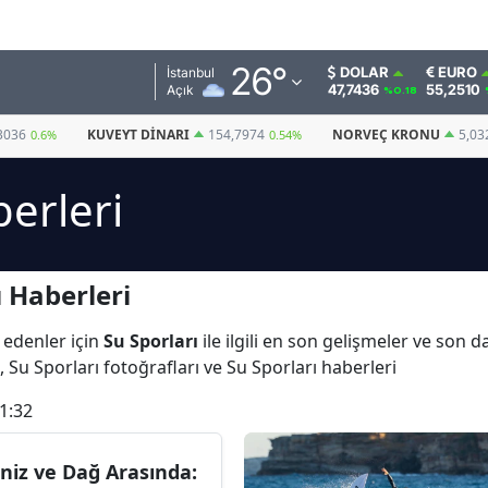
Adana
26
°
DOLAR
EURO
İstanbul
47,7436
55,2510
Açık
%0.18
Adıyaman
3036
KUVEYT DINARI
154,7974
NORVEÇ KRONU
5,03
0.6%
0.54%
Afyonkarahisar
berleri
Ağrı
Amasya
 Haberleri
Ankara
Antalya
 edenler için
Su Sporları
ile ilgili en son gelişmeler ve son d
, Su Sporları fotoğrafları ve Su Sporları haberleri
Artvin
1:32
Aydın
Balıkesir
niz ve Dağ Arasında: