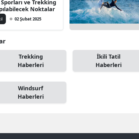
 Sporları ve Trekking
Bilecik
pılabilecek Noktalar
til
02 Şubat 2025
Bingöl
Bitlis
lar
Bolu
Trekking
İkili Tatil
Burdur
Haberleri
Haberleri
Bursa
Çanakkale
Windsurf
Haberleri
Çankırı
Çorum
Denizli
Diyarbakır