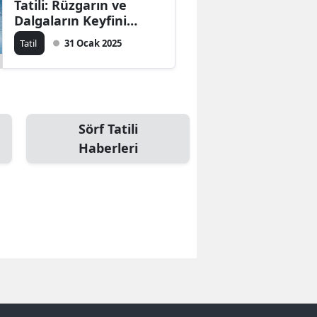
Tatili: Rüzgarın ve
Dalgaların Keyfini
Çıkarın
Tatil
31 Ocak 2025
Sörf Tatili
Haberleri