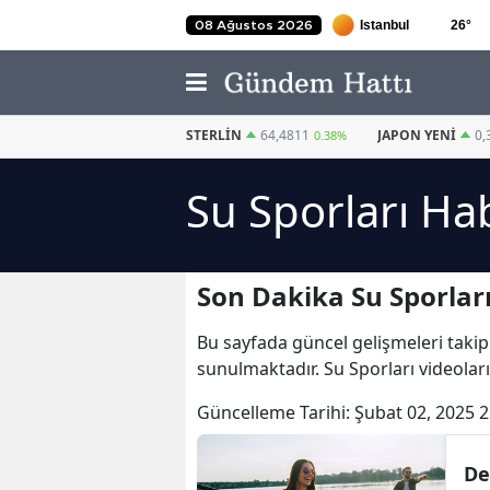
26
°
08 Ağustos 2026
EURO
55,2510
STERLIN
64,4811
JAPON YENI
0,
0.32%
0.38%
Su Sporları Ha
Son Dakika Su Sporları
Bu sayfada güncel gelişmeleri takip
sunulmaktadır. Su Sporları videoları
Güncelleme Tarihi:
Şubat 02, 2025 2
De