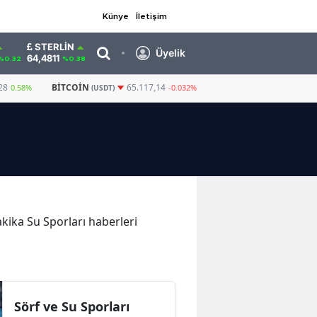
Künye
İletişim
STERLIN
Üyelik
64,4811
%0.32
%0.38
28
BITCOIN
GRAM ALTIN
6.660,55
65.117,14
0.58%
-0.032%
(USDT)
akika Su Sporları haberleri
Sörf ve Su Sporları