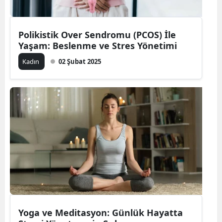
Mersin
Polikistik Over Sendromu (PCOS) İle
İstanbul
Yaşam: Beslenme ve Stres Yönetimi
İzmir
Kadın
02 Şubat 2025
Kars
Kastamonu
Kayseri
Kırklareli
Kırşehir
Kocaeli
Konya
Yoga ve Meditasyon: Günlük Hayatta
Kütahya