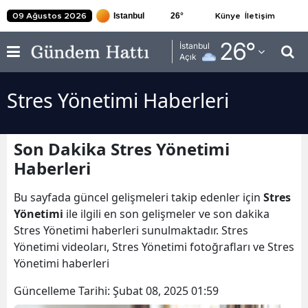
26
°
09 Ağustos 2026
Künye
İletişim
Adana
26
°
İstanbul
Açık
Adıyaman
Stres Yönetimi Haberleri
Afyonkarahisar
Ağrı
Son Dakika Stres Yönetimi
Amasya
Haberleri
Ankara
Bu sayfada güncel gelişmeleri takip edenler için
Stres
Antalya
Yönetimi
ile ilgili en son gelişmeler ve son dakika
Stres Yönetimi haberleri sunulmaktadır. Stres
Artvin
Yönetimi videoları, Stres Yönetimi fotoğrafları ve Stres
Yönetimi haberleri
Aydın
Güncelleme Tarihi:
Şubat 08, 2025 01:59
Balıkesir