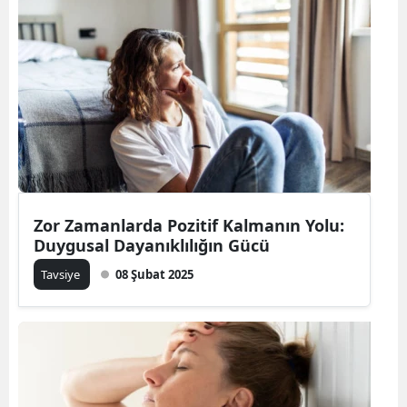
Bilecik
Bingöl
Bitlis
Bolu
Burdur
Bursa
Zor Zamanlarda Pozitif Kalmanın Yolu:
Duygusal Dayanıklılığın Gücü
Çanakkale
Tavsiye
08 Şubat 2025
Çankırı
Çorum
Denizli
Diyarbakır