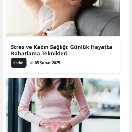
Edirne
Elazığ
Erzincan
Erzurum
Stres ve Kadın Sağlığı: Günlük Hayatta
Rahatlama Teknikleri
Eskişehir
Kadın
05 Şubat 2025
Gaziantep
Giresun
Gümüşhane
Hakkari
Hatay
Isparta