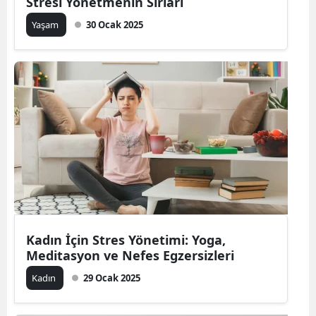
Stresi Yönetmenin Sırları
Malatya
Yaşam
30 Ocak 2025
Manisa
Kahramanmaraş
Mardin
Muğla
Muş
Nevşehir
Niğde
Kadın İçin Stres Yönetimi: Yoga,
Ordu
Meditasyon ve Nefes Egzersizleri
Kadın
29 Ocak 2025
Rize
Sakarya