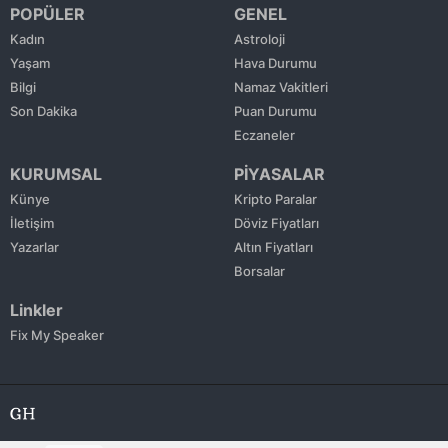
POPÜLER
GENEL
Yalova
Kadın
Astroloji
Yaşam
Hava Durumu
Karabük
Bilgi
Namaz Vakitleri
Son Dakika
Puan Durumu
Kilis
Eczaneler
Osmaniye
KURUMSAL
PİYASALAR
Künye
Kripto Paralar
Düzce
İletişim
Döviz Fiyatları
Yazarlar
Altın Fiyatları
Borsalar
Linkler
Fix My Speaker