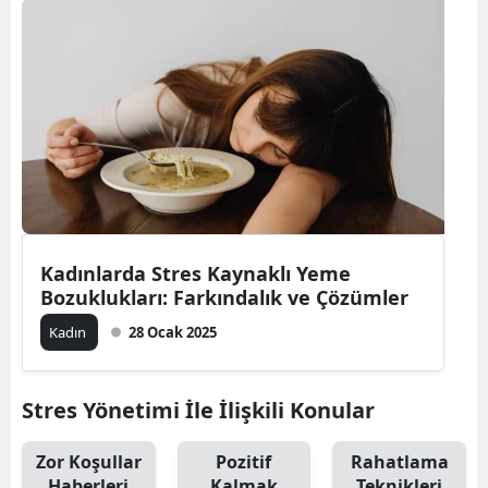
Samsun
Siirt
Sinop
Sivas
Tekirdağ
Tokat
Kadınlarda Stres Kaynaklı Yeme
Bozuklukları: Farkındalık ve Çözümler
Trabzon
Kadın
28 Ocak 2025
Tunceli
Şanlıurfa
Stres Yönetimi İle İlişkili Konular
Uşak
Zor Koşullar
Pozitif
Rahatlama
Van
Haberleri
Kalmak
Teknikleri