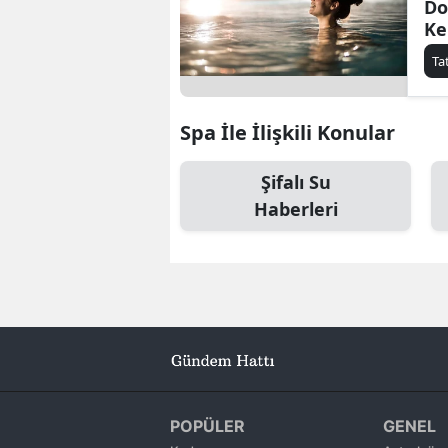
Do
Ke
Ta
Spa İle İlişkili Konular
Şifalı Su
Haberleri
POPÜLER
GENEL