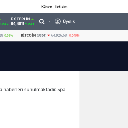
Künye
İletişim
STERLIN
Üyelik
64,4811
%0.32
%0.38
28
BITCOIN
GRAM ALTIN
6.660,55
64.926,68
0.58%
-0.049%
(USDT)
Spa haberleri sunulmaktadır. Spa