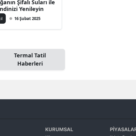
ğanın Şifalı Suları ile
Bilecik
ndinizi Yenileyin
til
16 Şubat 2025
Bingöl
Bitlis
Bolu
Termal Tatil
Burdur
Haberleri
Bursa
Çanakkale
Çankırı
Çorum
Denizli
KURUMSAL
PİYASALA
Diyarbakır