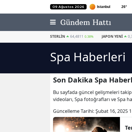
26
°
09 Ağustos 2026
EURO
55,2510
STERLIN
64,4811
JAPON YENI
0,
0.32%
0.38%
Spa Haberleri
Son Dakika Spa Haberl
Bu sayfada güncel gelişmeleri takip
videoları, Spa fotoğrafları ve Spa h
Güncelleme Tarihi:
Şubat 16, 2025 1
Te