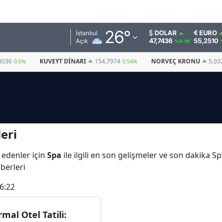
Adana
26
°
DOLAR
EURO
İstanbul
47,7436
55,2510
Açık
%0.18
Adıyaman
3036
KUVEYT DINARI
154,7974
NORVEÇ KRONU
5,03
0.6%
0.54%
Afyonkarahisar
Ağrı
Amasya
eri
Ankara
Antalya
 edenler için
Spa
ile ilgili en son gelişmeler ve son dakika 
aberleri
Artvin
6:22
Aydın
Balıkesir
rmal Otel Tatili: