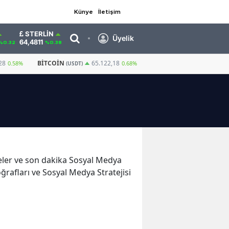
Künye
İletişim
STERLIN
Üyelik
64,4811
%0.32
%0.38
28
BITCOIN
GRAM ALTIN
6.660,55
65.122,18
0.58%
2
0.68%
(USDT)
şmeler ve son dakika Sosyal Medya
oğrafları ve Sosyal Medya Stratejisi