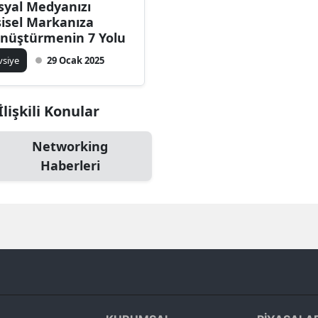
syal Medyanızı
Bilecik
şisel Markanıza
nüştürmenin 7 Yolu
Bingöl
vsiye
29 Ocak 2025
Bitlis
Bolu
İlişkili Konular
Burdur
Networking
Bursa
Haberleri
Çanakkale
Çankırı
Çorum
Denizli
Diyarbakır