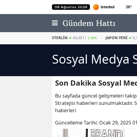
26
°
08 Ağustos 2026
EURO
55,2510
STERLIN
64,4811
JAPON YENI
0,
0.32%
0.38%
Sosyal Medya St
Son Dakika Sosyal Medy
Bu sayfada güncel gelişmeleri takip
Stratejisi haberleri sunulmaktadır. 
haberleri
Güncelleme Tarihi:
Ocak 29, 2025 0