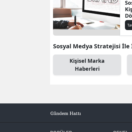
So
Ki
Dö
Ta
Sosyal Medya Stratejisi İle 
Kişisel Marka
Haberleri