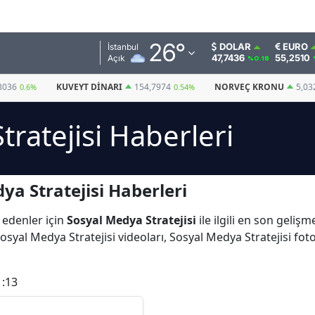
Adana
26
°
DOLAR
EURO
İstanbul
47,7436
55,2510
Açık
%0.18
Adıyaman
3036
KUVEYT DINARI
154,7974
NORVEÇ KRONU
5,03
0.6%
0.54%
Afyonkarahisar
ratejisi Haberleri
Ağrı
Amasya
a Stratejisi Haberleri
Ankara
Antalya
 edenler için
Sosyal Medya Stratejisi
ile ilgili en son geli
Sosyal Medya Stratejisi videoları, Sosyal Medya Stratejisi fot
Artvin
Aydın
1:13
Balıkesir