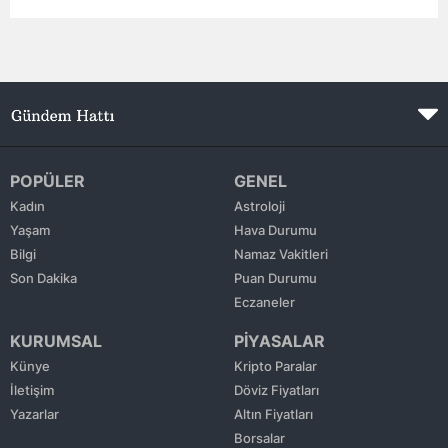
Edirne
Elazığ
Erzincan
Erzurum
POPÜLER
GENEL
Eskişehir
Kadın
Astroloji
Gaziantep
Yaşam
Hava Durumu
Bilgi
Namaz Vakitleri
Giresun
Son Dakika
Puan Durumu
Eczaneler
Gümüşhane
KURUMSAL
PİYASALAR
Hakkari
Künye
Kripto Paralar
İletişim
Döviz Fiyatları
Hatay
Yazarlar
Altın Fiyatları
Isparta
Borsalar