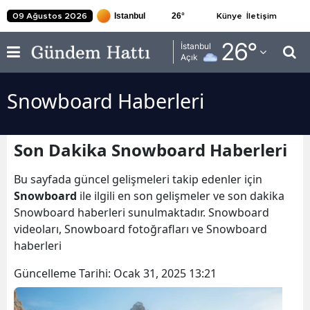
26
°
09 Ağustos 2026
Künye
İletişim
Adana
26
°
İstanbul
Açık
Adıyaman
Snowboard Haberleri
Afyonkarahisar
Ağrı
Son Dakika Snowboard Haberleri
Amasya
Bu sayfada güncel gelişmeleri takip edenler için
Ankara
Snowboard
ile ilgili en son gelişmeler ve son dakika
Snowboard haberleri sunulmaktadır. Snowboard
Antalya
videoları, Snowboard fotoğrafları ve Snowboard
Artvin
haberleri
Aydın
Güncelleme Tarihi:
Ocak 31, 2025 13:21
Balıkesir