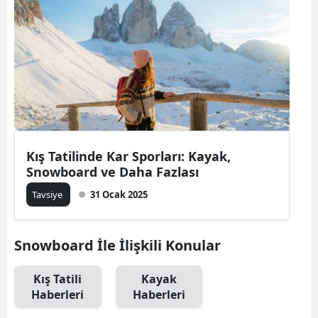
Bilecik
Bingöl
Bitlis
Bolu
Burdur
Kış Tatilinde Kar Sporları: Kayak,
Bursa
Snowboard ve Daha Fazlası
Çanakkale
Tavsiye
31 Ocak 2025
Çankırı
Snowboard İle İlişkili Konular
Çorum
Denizli
Kış Tatili
Kayak
Haberleri
Haberleri
Diyarbakır